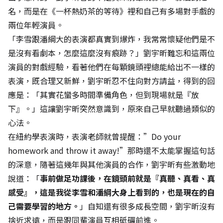
名，而是在《一杯熱奶茶的等待》裡和自己有多場對手戲的
兩位年輕演員。
「李雪跟潘綱大的表演都真實到爆炸，我常常懷疑他們是不
是沒有看劇本，怎麼這麼沒有痕跡？」劉宇昕難忘和這兩位
演員的對戲經驗，看著他們在每顆鏡頭裡總能給出不一樣的
表演，既合理又新鮮，劉宇昕忍不住向對方請益，得到的回
應是：「其實花蠻多時間準備角色，但到現場就是『放
下』。」這讓劉宇昕突然意識到，原來自己早就聽過類似的
心法。
在紐約學表演時，表演老師就曾提醒：”Do your
homework and throw it away!”那時還不太能掌握這句話
的深意，隨著這幾年與其他演員的合作，劉宇昕有些激動地
說道：「
事前做足功課後，在鏡頭前就是『真聽、真看、真
感受』，這是我從李雪和潘綱大身上看到的，也是現在的自
己需要學習的地方。
」自知還有很多成長空間，劉宇昕沒有
捨近求遠，而是跟同輩演員互相砥礪前進。