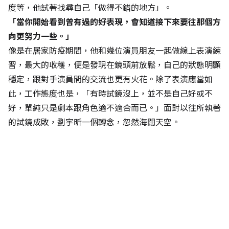
度等，他試著找尋自己「做得不錯的地方」。
「當你開始看到曾有過的好表現，會知道接下來要往那個方
向更努力一些。」
像是在居家防疫期間，他和幾位演員朋友一起做線上表演練
習，最大的收穫，便是發現在鏡頭前放鬆，自己的狀態明顯
穩定，跟對手演員間的交流也更有火花。除了表演應當如
此，工作態度也是，「有時試鏡沒上，並不是自己好或不
好，單純只是劇本跟角色適不適合而已。」面對以往所執著
的試鏡成敗，劉宇昕一個轉念，忽然海闊天空。