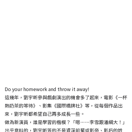
Do your homework and throw it away!
這幾年，劉宇昕參與戲劇演出的機會多了起來，電影《一杯
熱奶茶的等待》、影集《國際橋牌社》等，從每個作品出
來，劉宇昕都希望自己再多成長一些。
做為新演員，誰是學習的楷模？「嗯……李雪跟潘綱大！」
出乎意料的，劉宇昕答的不是資深前輩或影帝、影后的姓