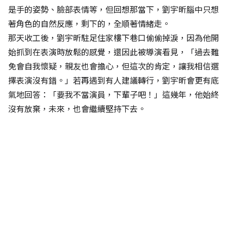
是手的姿勢、臉部表情等，但回想那當下，劉宇昕腦中只想
著角色的自然反應，剩下的，全順著情緒走。
那天收工後，劉宇昕駐足住家樓下巷口偷偷掉淚，因為他開
始抓到在表演時放鬆的感覺，還因此被導演看見，「過去難
免會自我懷疑，親友也會擔心，但這次的肯定，讓我相信選
擇表演沒有錯。」若再遇到有人建議轉行，劉宇昕會更有底
氣地回答：「要我不當演員，下輩子吧！」這幾年，他始終
沒有放棄，未來，也會繼續堅持下去。