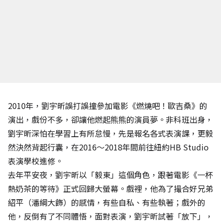
2010年，劉宇昕誤打誤撞參加電影《燃燒吧！歐吉桑》的
演出，戲份不多，卻讓他燃起熊熊的演員夢。非科班出身，
劉宇昕深怕在學習上有所怠慢，先是報名各式表演課，更毅
然決然背起行囊，在2016～2018年間前往紐約HB Studio
表演學校進修。
去年平安夜，劉宇昕以「毅東」這個角色，跟著電影《一杯
熱奶茶的等待》正式回歸大螢幕。戲裡，他為了撮合好兄弟
紹平（潘綱大飾）的感情，有些自私、有些執著；戲外的
他，反倒有了不同體悟，面對表演，劉宇昕試著「放下」，