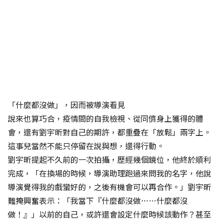
「什麼都沒做」，因而被導演看見
說來也算巧合，疫情間的自我檢視、從同儕身上獲得的體
會，還有劉宇昕對自己的期許，都重疊在「放鬆」兩字上。
這事兒當然不能只停留在說與想，還得行動。
劉宇昕提起不久前的一次拍攝，歷經幾個鏡位，他終於順利
完成，「在換場的時候，導演助理跑過來問我的名字，他說
導演覺得我的戲蠻好的，之後有機會可以再合作。」劉宇昕
難掩興奮表示：「我當下『什麼都沒做……什麼都沒
做！』」以前的自己，或許還會設定什麼時候該動作？甚至