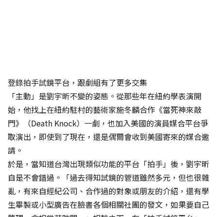
登錄拍手試鏡平台，跟劇組有了更多交集
「主動」是劉宇昕不變的姿態。從那些年在紐約學表演開
始，他找上在紐約駐村的藝術家施冬麟合作《當死神來敲
門》（Death Knock）一劇，也加入美國的演員媒合平台爭
取演出，即使到了現在，還是偶爾會收到美國寄來的媒合邀
請。
於是，當知道台灣出現類似功能的平台「拍手」後，劉宇昕
自是不會錯過。「過去得知試鏡的管道雖然多元，但也很雜
亂，有來自經紀公司、合作過的對象或朋友的介紹，還有學
生畢製或小型廣告在臉書各個相關社團的發文，如果要自己