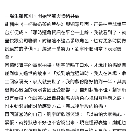
一場生離死別，開始學著與情緒共處
能藉由《一杯熱奶茶的等待》與觀眾見面，正是拍手試鏡平
台所促成。「那時選角資訊在平台一上線，我就看到了，就
盡快跟公司聯繫，討論適不適合爭取角色，也有更多時間做
試鏡前的準備。」經過一番努力，劉宇昕順利拿下表演機
會。
回憶那陣子的電影拍攝，劉宇昕喝了口水，才說出拍攝期間
碰到家人過世的故事。「接到病危通知時，我人在片場，收
工回家隔天，家人就去世了，我的戲份剛好拍到一半，其實
很擔心後面的表演會因此受影響。」自知狀態不佳，劉宇昕
沒有硬撐，他試著找出自身狀態與角色心境相互呼應之處，
也主動跟劇組討論應變方式，完成後半段的拍攝。
再回望當時的自己，劉宇昕欣然笑說：「以前怕大家擔心、
緊張，就算狀態不好也不會說出來，現在懂得表達，劇組也
才知道可以怎麼幫忙。而且總是硬逼自己進入角色，有時會