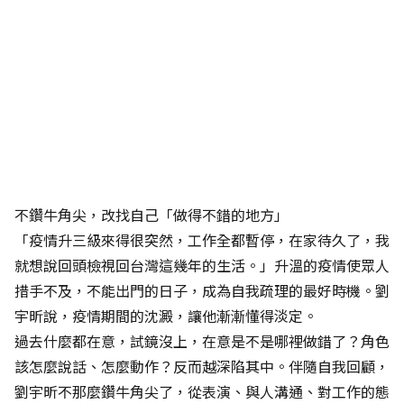
不鑽牛角尖，改找自己「做得不錯的地方」
「疫情升三級來得很突然，工作全都暫停，在家待久了，我
就想說回頭檢視回台灣這幾年的生活。」升溫的疫情使眾人
措手不及，不能出門的日子，成為自我疏理的最好時機。劉
宇昕說，疫情期間的沈澱，讓他漸漸懂得淡定。
過去什麼都在意，試鏡沒上，在意是不是哪裡做錯了？角色
該怎麼說話、怎麼動作？反而越深陷其中。伴隨自我回顧，
劉宇昕不那麼鑽牛角尖了，從表演、與人溝通、對工作的態