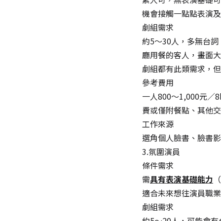
機會接觸一點點表演及
劇組需求
約5～30人，多無台
廳用餐的客人，畫面大
劇組都有此類需求，但
參考費用
一人800～1,000
費或僅附餐點、其他交
工作來源
選角個人臉書、臉書影
3.氛圍演員
條件需求
需
具有表演基礎能力
（
適合未來想往演員職業
劇組需求
約5～20人，可能會