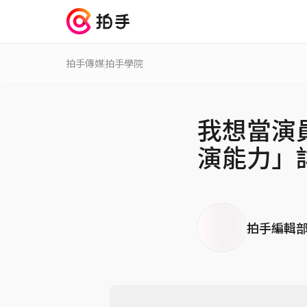
拍手傳媒
拍手學院
我想當演
演能力」
拍手編輯