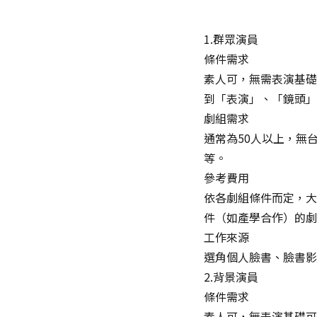
1.群眾演員
條件需求
素人可，無需表演基礎
到「表演」、「鏡頭」
劇組需求
通常為50人以上，無
等。
參考費用
依各劇組條件而定，大
件（如產學合作）的劇
工作來源
選角個人臉書、臉書影
2.背景演員
條件需求
素人可，無表演基礎可