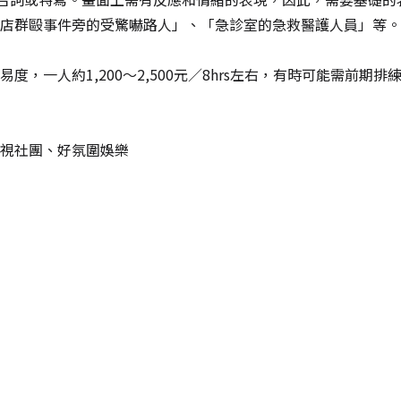
店群毆事件旁的受驚嚇路人」、「急診室的急救醫護人員」等。
度，一人約1,200～2,500元∕8hrs左右，有時可能需前期
視社團、好氛圍娛樂