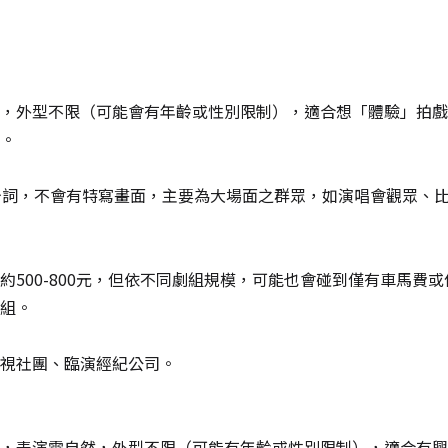
，外型不限（可能會有年齡或性別限制），適合想「體驗」拍戲
。
台詞，不會有特寫畫面，主要為大場面之群眾，如演唱會觀眾、
約500-800元，但依不同劇組規模，可能也會碰到僅有車馬費
組。
視社團、臨演經紀公司。
，表演需自然，外型不限（可能有年齡或性別限制），適合有興