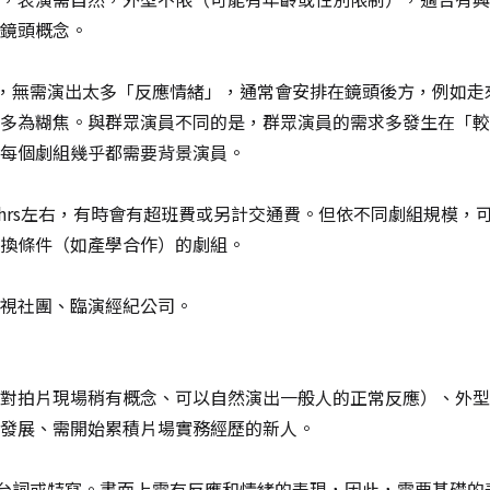
鏡頭概念。
詞，無需演出太多「反應情緒」，通常會安排在鏡頭後方，例如走
多為糊焦。與群眾演員不同的是，群眾演員的需求多發生在「較
每個劇組幾乎都需要背景演員。
元∕8hrs左右，有時會有超班費或另計交通費。但依不同劇組規模
換條件（如產學合作）的劇組。
視社團、臨演經紀公司。
對拍片現場稍有概念、可以自然演出一般人的正常反應）、外型
發展、需開始累積片場實務經歷的新人。
有台詞或特寫。畫面上需有反應和情緒的表現，因此，需要基礎的