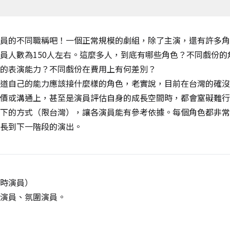
員的不同職稱吧！一個正常規模的劇組，除了主演，還有許多角
員人數為150人左右。這麼多人，到底有哪些角色？不同戲份的
的表演能力？不同戲份在費用上有何差別？
道自己的能力應該接什麼樣的角色，老實說，目前在台灣的確沒
價或溝通上，甚至是演員評估自身的成長空間時，都會窒礙難行
下的方式（限台灣），讓各演員能有參考依據。每個角色都非常
長到下一階段的演出。
時演員）
演員、氛圍演員。