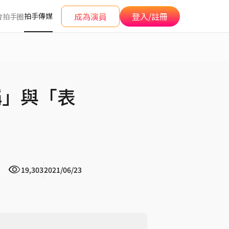
成為演員
登入/註冊
拍手傳媒
會
拍手圈
稱」與「表
19,303
2021/06/23