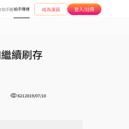
成為演員
登入/註冊
拍手傳媒
會
拍手圈
如繼續刷存
621
2019/07/10