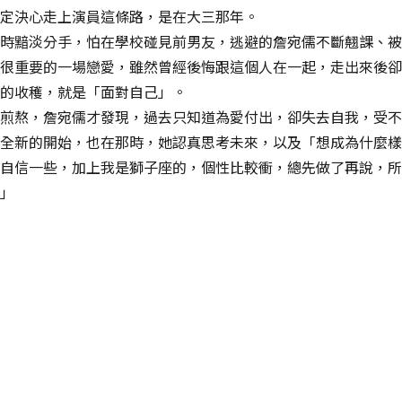
定決心走上演員這條路，是在大三那年。
時黯淡分手，怕在學校碰見前男友，逃避的詹宛儒不斷翹課、被
很重要的一場戀愛，雖然曾經後悔跟這個人在一起，走出來後卻
的收穫，就是「面對自己」。
煎熬，詹宛儒才發現，過去只知道為愛付出，卻失去自我，受不
全新的開始，也在那時，她認真思考未來，以及「想成為什麼樣
自信一些，加上我是獅子座的，個性比較衝，總先做了再說，所
」