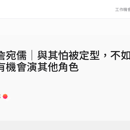
工作機
詹宛儒│與其怕被定型，不
有機會演其他角色
部