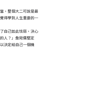
當，整個大二可說是最
覺得學到人生重要的一
了自己如此怯弱，決心
的人？」詹宛儒堅定
以決定給自己一個機