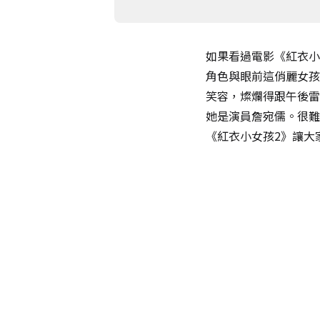
如果看過電影《紅衣小
角色與眼前這俏麗女孩
笑容，燦爛得跟午後雷
她是演員詹宛儒。很難
《紅衣小女孩2》讓大