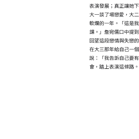
表演發展；真正讓她下
大一談了場戀愛，大二
軟爛的一年。「這是我
課。」詹宛儒口中提到
回望這段戀情與失戀的
在大三那年給自己一個
說：「我告訴自己要有
會，踏上表演這條路。