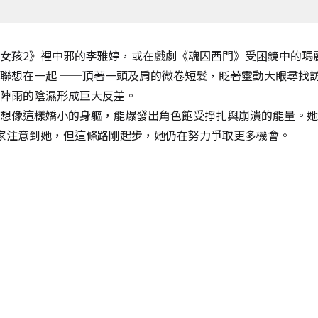
女孩2》裡中邪的李雅婷，或在戲劇《魂囚西門》受困鏡中的瑪
聯想在一起 ──頂著一頭及肩的微卷短髮，眨著靈動大眼尋找
陣雨的陰濕形成巨大反差。
想像這樣嬌小的身軀，能爆發出角色飽受掙扎與崩潰的能量。她
家注意到她，但這條路剛起步，她仍在努力爭取更多機會。