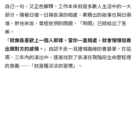
自己一句，又正色解釋，工作本來就是多數人生活中的一大
部分，隨著日復一日與表演的相處，累積出的故事也與日俱
增，對他來說，曾經迷惘的問題，「時間」已經給出了答
案。
「
就像是喜歡上一個人那樣，當你一直相處，就會慢慢培養
出跟對方的感情。
」自認不走一見鍾情路線的曹晏豪，在這
兩、三年內的演出中，逐漸找到了表演在現階段生命歷程裡
的意義──「就是種淡淡的習慣」。