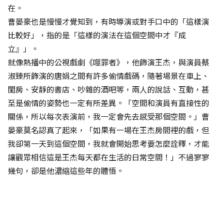
在。
曹晏豪也是慢慢才覺知到，有時導演或對手口中的「這樣演
比較好」，指的是「這樣的演法在這個空間中才『成
立』」。
就像熱播中的公視戲劇《噬罪者》，他飾演王杰，與演員蔡
淑臻所飾演的唐娟之間有許多偷情戲碼，隨著場景在車上、
閨房、安靜的書店、吵雜的酒吧等，兩人的說話、互動，甚
至是偷情的姿勢也一定有所差異。「空間和演員有直接性的
關係，所以每次表演前，我一定會先去感受那個空間。」曹
晏豪莫名認真了起來，「如果有一場在王杰房間裡的戲，但
我卻第一天到這個空間，我就會開始思考要怎麼詮釋，才能
讓觀眾相信這是王杰每天都在生活的日常空間！」不過寥寥
幾句，卻是他濃縮這些年的體悟。