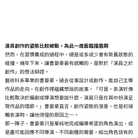
演員創作的姿態比較被動，為此一度面臨撞牆期
然而，在習慣養成的過程中，總是或多或少會有新舊狀態的
碰撞。幾年下來，讓曹晏豪最有感觸的，是對於「演員之於
創作」的想法辯證。
藝術科系畢業的曹晏豪，過去從事設計或創作，能自己主導
作品的走向，在創作裡蘊藏想說的故事，「可是，表演好像
比較取決於編劇或導演想要說什麼，演員只是在其中扮演呈
現作品的環節。」曹晏豪直言，創作姿態的落差，也是初接
觸表演時，讓他徬徨的原因之一。
那一陣子，曹晏豪只是單純地完成編導希望的角色演出，或
是盡可能因應不同導演、不同劇種的需要，給出角色該有的