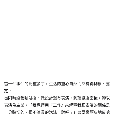
當一件事佔的比重多了，生活的重心自然而然有得轉移、落
定。
從同時經營咖啡店、做設計還有表演，到頂讓店面後，轉以
表演為主業，「我覺得用『工作』來解釋我跟表演的關係是
十分貼切的，很不浪漫的說法，對吧？」曹晏豪頑皮地反嗆