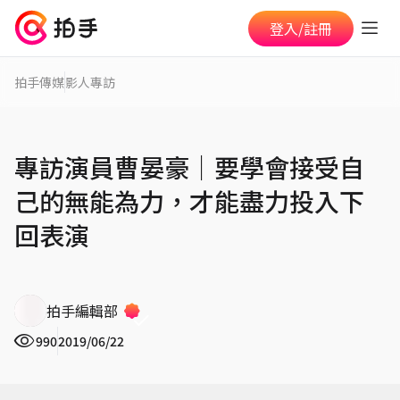
登入/註冊
拍手傳媒
影人專訪
專訪演員曹晏豪│要學會接受自
己的無能為力，才能盡力投入下
回表演
拍手編輯部
990
2019/06/22