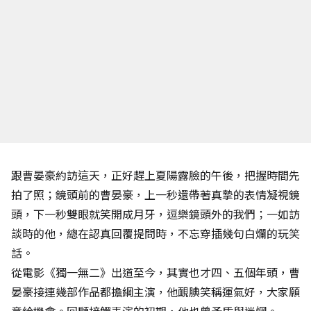
跟曹晏豪約訪這天，正好趕上夏陽露臉的午後，把握時間先
拍了照；鏡頭前的曹晏豪，上一秒還帶著真摯的表情凝視鏡
頭，下一秒雙眼就笑開成月牙，逗樂鏡頭外的我們；一如訪
談時的他，總在認真回覆提問時，不忘穿插幾句白爛的玩笑
話。
從電影《獨一無二》出道至今，其實也才四、五個年頭，曹
晏豪接連幾部作品都擔綱主演，他靦腆笑稱運氣好，大家願