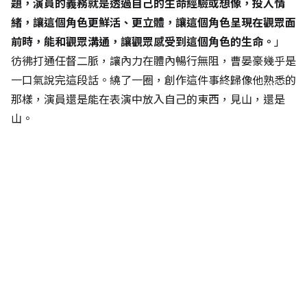
題，演員的義務就是透過自己的生命經驗或想像，投入情
緒，讓這個角色更鮮活、更立體，讓這個角色呈現在觀眾面
前時，能和觀眾溝通，讓觀眾感受到這個角色的生命。
」
彷彿打通任督二脈，讓內力在體內暢行無阻，曹晏豪幾乎是
一口氣說完這段話。繞了一圈，創作這件事終歸像他熟悉的
那樣，演員還是能在表演中放入自己的東西，見山，還是
山。