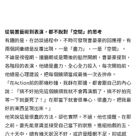
從裝置藝術到表演，都不脫對「空間」的思考
有趣的是，在訪談過程中，不時可發現曹晏豪的回應裡，有
兩個詞彙總是反覆出現，一是「盡力」，一是「空間」。
不論是徬徨期、撞牆期或是爾後的豁然開朗，曹晏豪提到，
各階段的表演，他總是盡力、全心全力投入，每次開拍前，
他總是心理建設，把每個鏡頭當成最後一次去拚命。
「在Action前的那幾秒鐘，我靜在那邊，都會跟自己的內心
說：『搞不好拍完這個鏡頭我就不會再演戲了，搞不好拍完
等一下就要死了！』在那當下就會很專心、很盡力，把我最
好的東西呈現出來。」
他笑說這是很蠢的方法，卻也實際。不過，他也提醒，在那
之前，要先能意識並接受自己當下的狀態。進組拍戲的五、
六十天中，總有幾天狀況不好，或許是睡眠不足，抑或感