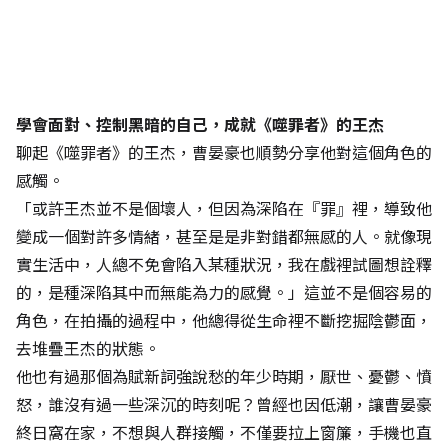
學會面對、控制黑暗的自己，成就《噬罪者》的王杰
聊起《噬罪者》的王杰，曹晏豪也順勢分享他對這個角色的
感觸。
「或許王杰並不是個壞人，但因為深陷在『罪』裡，導致他
變成一個對許多情緒，甚至是是非對錯都無感的人。就像現
實生活中，人總不免會陷入某種狀況，我在戲裡試圖想詮釋
的，是種深陷其中而無能為力的感覺。」這並不是個容易的
角色，在拍攝的過程中，他總得從生命裡不斷挖掘陰鬱面，
去堆疊王杰的狀態。
他也有過那個為賦新詞強說愁的年少時期，厭世、憂鬱、憤
怒，誰沒有過一些深沉的時刻呢？曾經也因低潮，讓曹晏豪
終日窩在家，不想與人群接觸，不僅要拉上窗簾，手機也直