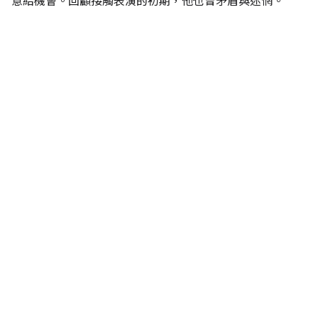
意給機會。回顧接觸表演的初期，他也曾矛盾與迷惘。