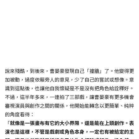
說來殘酷，到後來，曹晏豪發現自己「撞牆」了。他變得更
加被動，過度依賴旁人的意見，少了自己的嘗試或想像。意
識到這點後，也讓他自我懷疑是不是沒有把角色給詮釋好。
不過，這半年多來，一連拍了三部戲，讓曹晏豪有更多機會
審視演員與創作之間的關係，他開始能轉念以更簡單、純粹
的角度看待：
「
就像是一張畫布有它的大小界限，還是能在上頭創作。表
演也是這樣，不管是戲劇或角色本身，一定也有被給定的主