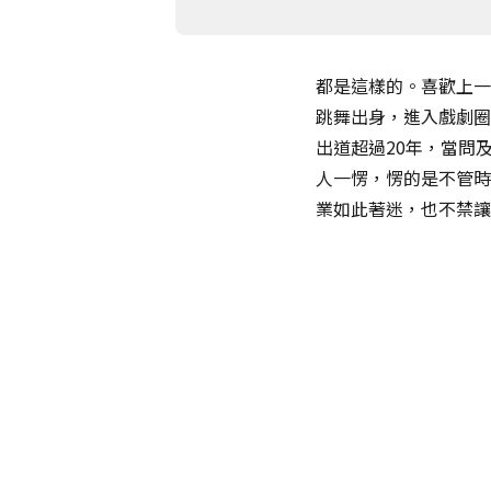
都是這樣的。喜歡上一
跳舞出身，進入戲劇圈
出道超過20年，當問
人一愣，愣的是不管時
業如此著迷，也不禁讓