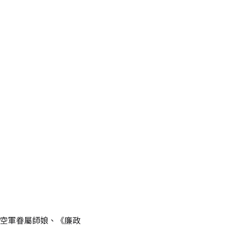
空軍眷屬師娘、《廉政