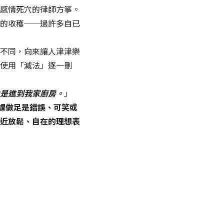
感情死穴的律師方箏。
的收穫──過許多自已
不同，向來讓人津津樂
使用「減法」逐一刪
是進到我家廚房。
」
課做足是錯誤、可笑或
近放鬆、自在的理想表