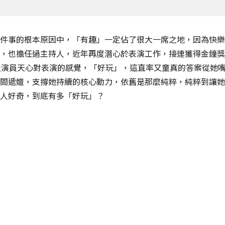
件事的根本原因中，「有趣」一定佔了很大一席之地，因為快樂
，也擔任過主持人，近年再度潛心於表演工作，接連獲得金鐘獎
及演員天心對表演的感覺，「好玩」，這直率又童真的答案從她
間遞嬗，支撐她持續的核心動力，依舊是那麼純粹，純粹到讓她
人好奇，到底有多「好玩」？