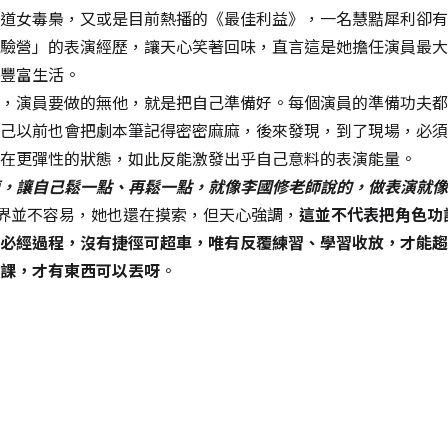
道女毒梟，又或是目前熱播的《最佳利益》，一名慧黠犀利卻有
驗營」的表演經歷，讓天心笑著回味，直言這是她擔任演員最大
豐富生活。
，演員要做的無他，就是把自己準備好。每個演員的準備功夫都
己以前也會把劇本筆記得密密麻麻，後來發現，到了現場，必須
在更彈性的狀態，如此反能激發出乎自己意料的表演能量。
，讓自己鬆一點、再鬆一點，就像李國修老師說的，做表演就像
境界並不容易，她也還在摸索，但天心強調，
這並不代表把角色功
必經過程，沒有捷徑可超車，唯有反覆練習、學習收放，才能趨
課，才有東西可以丟呀
。