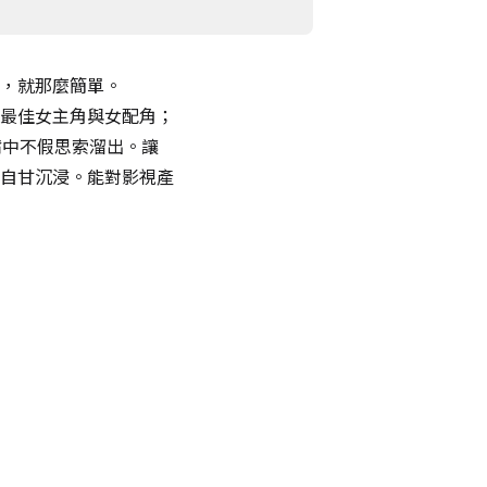
，就那麼簡單。
最佳女主角與女配角；
嘴中不假思索溜出。讓
自甘沉浸。能對影視產