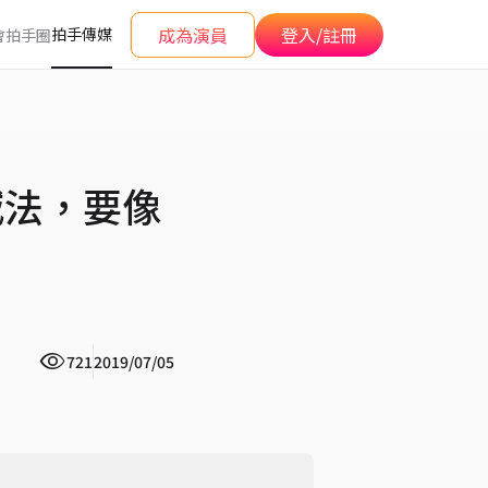
成為演員
登入/註冊
拍手傳媒
會
拍手圈
減法，要像
721
2019/07/05