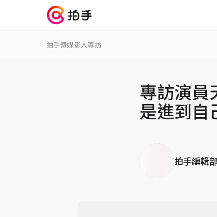
拍手傳媒
影人專訪
專訪演員
是進到自
拍手編輯