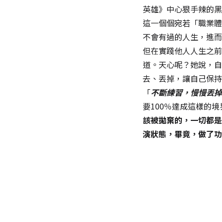
英雄》中心狠手辣的黑
這一個個宛若「職業體
不會有過的人生，進而
但在實踐他人人生之前
道。天心呢？她說，自
去、丟掉，讓自己保持
「
不斷練習，慢慢丟掉
要100％達成這樣的
該被拋棄的，一切都是
演狀態，畢竟，做了功