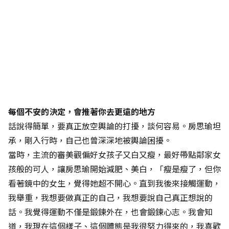
每個不安的決定，會推著你去更遠的地方
話說得簡單，要真正放空輿論的打擾，談何容易。房思瑜坦
承，剛入行時，自己也曾深深地被輿論困擾。
當時，主流的審美觀偏好女孩子又白又瘦，最好帶點鄰家女
孩般的可人，讓房思瑜開始減肥、美白，「瘦是瘦了，但你
看著鏡中的女生，覺得她超不開心。直到我後來接觸運動，
我舉重，我想要做真正的自己，我想要說自己真正想說的
話。我覺得運動不僅是鍛鍊外在，也會鍛鍊心志。我會知
道，我現在這個樣子、這個體態是我很努力得來的，我喜歡