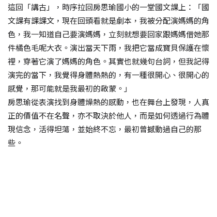
這回「講古」，時序拉回房思瑜國小的一堂國文課上：「國
文課有課課文，現在回頭看就是劇本，我被分配演媽媽的角
色，我一知道自己要演媽媽，立刻就想要回家跟媽媽借她那
件橘色毛呢大衣。演出當天下雨，我把它當成寶貝保護在懷
裡，穿著它演了媽媽的角色。其實也就幾句台詞，但我記得
演完的當下，我覺得身體熱熱的，有一種很開心、很開心的
感覺，那可能就是我最初的啟蒙。」
房思瑜從表演找到身體燥熱的感動，也在舞台上發現，人真
正的價值不在名聲，亦不取決於他人，而是如何透過行為體
現信念，活得坦蕩，並始終不忘，最初曾撼動過自己的那
些。