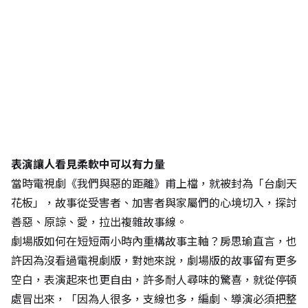
表演讓人看見柔軟中可以有力量
當時電視劇《我們與惡的距離》甫上檔，就被封為「台劇天
花板」，故事從受害者、加害者與家屬們的心境切入，探討
善惡、原諒、愛，拉出複雜故事線。
劇場版如何在短短兩小時內重構故事主軸？房思瑜直言，也
許因為沒看過電視劇版，對她來說，劇場版的故事留有更多
空白，表演起來也更自由，許多耐人尋味的驚喜，就從停頓
處冒出來，「因為人很多，支線也多，編劇、導演必須把整