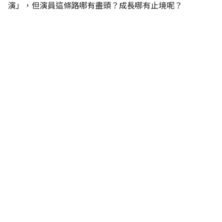
演」，但演員這條路哪有盡頭？成長哪有止境呢？