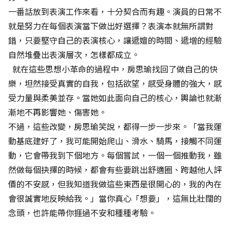
一番話放到表演工作來看，十分契合而有趣。演員的日常不
就是努力在每個表演當下做出好選擇？表演本就無所謂對
錯，只要堅守自己的表演核心，讓遞嬗的時間、遞增的經驗
自然堆疊出表演層次，怎樣都成立。
就在這些思想小革命的過程中，房思瑜找回了做自己的快
樂，坦然接受真實的自我，包括欲望，感受身體的強大，感
受力量與柔美並存。當她如此面向自己的核心，輿論也就漸
漸地不再影響她、傷害她。
不過，這些改變，房思瑜笑說，都得一步一步來。「當我運
動基底建好了，我可能開始爬山、滑水、騎馬，接觸不同運
動，它會帶我到下個地方。每個嘗試，一個一個推動我，雖
然做每個抉擇的時候，都會有些要跳出舒適圈、跨越他人評
價的不安感，但我知道我做這些東西是很開心的，我的內在
會很誠實地反映給我。」當你真心「想要」，這無比壯闊的
念頭，也許能帶你捱過不安和種種考驗。