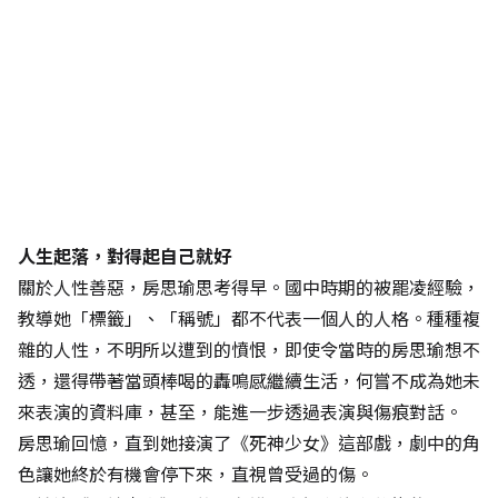
人生起落，對得起自己就好
關於人性善惡，房思瑜思考得早。國中時期的被罷凌經驗，
教導她「標籤」、「稱號」都不代表一個人的人格。種種複
雜的人性，不明所以遭到的憤恨，即使令當時的房思瑜想不
透，還得帶著當頭棒喝的轟鳴感繼續生活，何嘗不成為她未
來表演的資料庫，甚至，能進一步透過表演與傷痕對話。
房思瑜回憶，直到她接演了《死神少女》這部戲，劇中的角
色讓她終於有機會停下來，直視曾受過的傷。