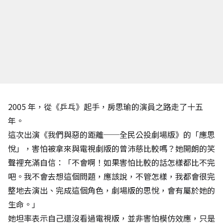
2005 年，從《乒乓》起手，房思瑜的演員之路走了十五
年。
這次出演《我們與惡的距離──全民公投劇場版》的「應思
悅」，害怕被拿來與電視劇版的曾沛慈比較嗎？她開朗的笑
聲裡充滿自信：「不會啊！如果害怕比較的話怎樣都比不完
吧。我不會去想這個問題，應該說，不管怎樣，我都會很完
整地去演出、完成這個角色，劇場版的思悅，會有屬於她的
生命。」
她坦率表示自己還沒看過電視版，並非害怕模仿效應，只是