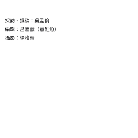
採訪、撰稿：吳孟倫
編輯：呂嘉薰（薰鮭魚）
攝影：楊雅晴