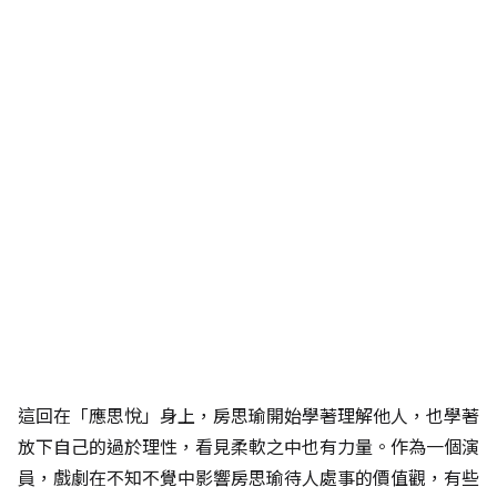
這回在「應思悅」身上，房思瑜開始學著理解他人，也學著
放下自己的過於理性，看見柔軟之中也有力量。作為一個演
員，戲劇在不知不覺中影響房思瑜待人處事的價值觀，有些