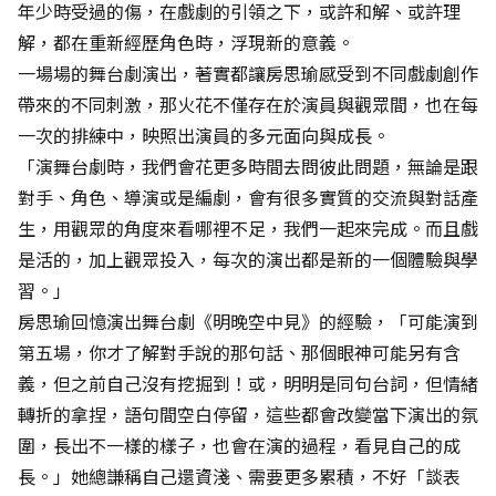
年少時受過的傷，在戲劇的引領之下，或許和解、或許理
解，都在重新經歷角色時，浮現新的意義。
一場場的舞台劇演出，著實都讓房思瑜感受到不同戲劇創作
帶來的不同刺激，那火花不僅存在於演員與觀眾間，也在每
一次的排練中，映照出演員的多元面向與成長。
「演舞台劇時，我們會花更多時間去問彼此問題，無論是跟
對手、角色、導演或是編劇，會有很多實質的交流與對話產
生，用觀眾的角度來看哪裡不足，我們一起來完成。而且戲
是活的，加上觀眾投入，每次的演出都是新的一個體驗與學
習。」
房思瑜回憶演出舞台劇《明晚空中見》的經驗，「可能演到
第五場，你才了解對手說的那句話、那個眼神可能另有含
義，但之前自己沒有挖掘到！或，明明是同句台詞，但情緒
轉折的拿捏，語句間空白停留，這些都會改變當下演出的氛
圍，長出不一樣的樣子，也會在演的過程，看見自己的成
長。」她總謙稱自己還資淺、需要更多累積，不好「談表