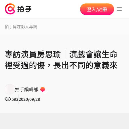
登入/註冊
拍手傳媒
影人專訪
專訪演員房思瑜｜演戲會讓生命
裡受過的傷，長出不同的意義來
拍手編輯部
593
2020/09/28