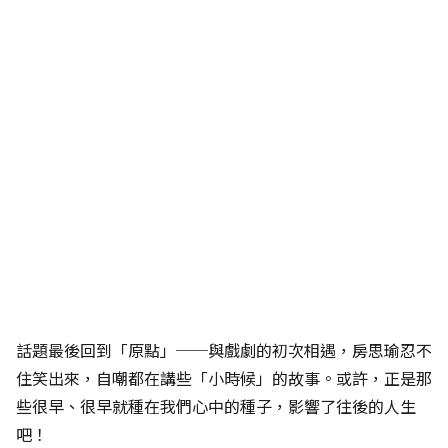
話題最後回到「原點」──與戲劇的初次相遇，房思瑜忍不
住笑出來，自嘲都在講些「小時候」的故事。或許，正是那
些很早、很早就種在我們心中的種子，影響了往後的人生
吧！