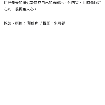
何把先天的優劣勢變成自己的再輸出。他的笑，此時像個定
心丸，很振奮人心。
採訪、撰稿：
薰鮭魚
/ 攝影：朱可祁