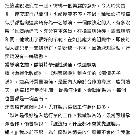
把這些說法兜在一起，彷彿一個美麗的意外，令人啼笑皆
非，連奕琦自己聞訊，也憨厚笑不停。不過，種種誤打誤撞
似乎都指向連奕琦身為一名導演、一個做決定的人，有多沒
架子且廣納建言、充分尊重演員，在擔當與領導、霸氣與隨
和間，他做出了很好的示範。在如此龐大的組織中，即使每
個人都只是一支螺絲釘，卻都缺一不可，因為深知這點，連
奕琦沒有一絲驕傲。
當導演之前，做製片學理性溝通，快速練功
繼《命運化妝師》、《甜蜜殺機》到今年的《痴情男子
漢》，連奕琦質量兼備，是圈內人樂於合作的導演。能到這
天，他這15年走得扎實，從擔任企劃、編輯到製片，每個
位置都是一塊基石。
連奕琦有感觸地說，尤其製片這個工作賜他良多。
「製片是很好進入這行業的工作。我做製片時，最常跟鈕承
澤合作，他曾經說：『
進這行，什麼都不會就先進製片
組
。』我以前不服，為什麼製片總是收什麼都不會的？我當