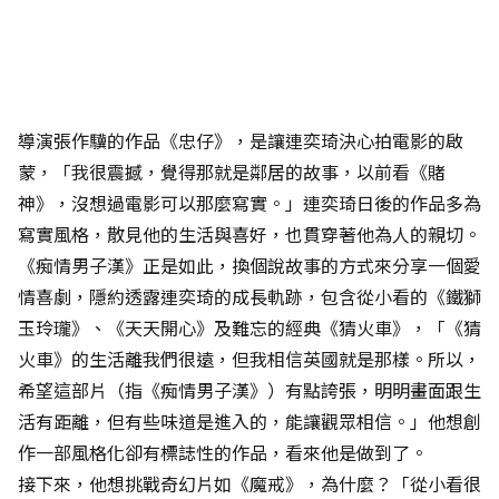
導演張作驥的作品《忠仔》，是讓連奕琦決心拍電影的啟
蒙，「我很震撼，覺得那就是鄰居的故事，以前看《賭
神》，沒想過電影可以那麼寫實。」連奕琦日後的作品多為
寫實風格，散見他的生活與喜好，也貫穿著他為人的親切。
《痴情男子漢》正是如此，換個說故事的方式來分享一個愛
情喜劇，隱約透露連奕琦的成長軌跡，包含從小看的《鐵獅
玉玲瓏》、《天天開心》及難忘的經典《猜火車》，「《猜
火車》的生活離我們很遠，但我相信英國就是那樣。所以，
希望這部片（指《痴情男子漢》）有點誇張，明明畫面跟生
活有距離，但有些味道是進入的，能讓觀眾相信。」他想創
作一部風格化卻有標誌性的作品，看來他是做到了。
接下來，他想挑戰奇幻片如《魔戒》，為什麼？「從小看很