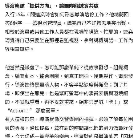
導演應該「提供方向」，讓團隊能誠實共處
入行15年，問連奕琦會如何形容導演這份工作？他精簡回
答6個字──監視器管理員，講完自己不好意思地笑出聲。
相較於演員或其他工作人員都在現場準備這、忙那的，連奕
琦覺得自己只要坐在那裡看監視器、拿對講機講話，工作內
容相當單純。
他當然是謙虛了，怎可能那麼單純？從故事發想、組織概
念、編寫劇本、整合團隊，到真正開拍、後期製作、電影發
行，導演始終是靈魂人物，不容半點缺席與懈怠；到了片
場，即使坐在那兒，也是緊盯螢幕中的演員表情與環境細
節，不妥就重看，再不妥就重來，絕非只是喊「卡！」或
“Action！” 那麼簡單。
有人這樣形容，導演就像交響樂團的指揮，必須了解每位團
員的專長，適性提點，並在對的時間讓他們的潛力做最好發
揮，合力促成一首完美的樂曲，這考驗的是導演能否「因材