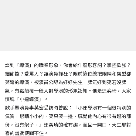
談到「導演」的職業形象，你會給什麼形容詞？掌控欲強？
細節控？愛罵人？讓演員抓狂？眼前這位總把眼睛和唇型都
笑彎的導演，被演員公認為好好先生，脾氣好到宛若沒脾
氣，有點顛覆一般人對導演的形象認知。他是連奕琦，大家
慣稱「小連導演」。
歌手暨演員李英宏受訪時曾說：「小連導演有一個很特別的
氣質，眼睛小小的，笑只笑一邊，感覺他內心有很有趣的部
份，沒有架子。」連奕琦的確有趣，而且一開口，天生那討
喜的幽默便關不住。