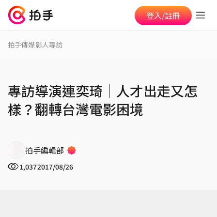
登入/註冊
拍手傳媒
影人專訪
專訪導演連奕琦│人才出走又怎
樣？翻轉台灣電影困境
拍手編輯部
1,037
2017/08/26