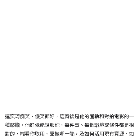
連奕琦痴笑、傻笑都好，這背後是他的固執和對拍電影的一
種憨膽，他好像能說服你，每件事、每個環境或條件都是相
對的，端看你取用、靠攏哪一端，及如何活用現有資源、如