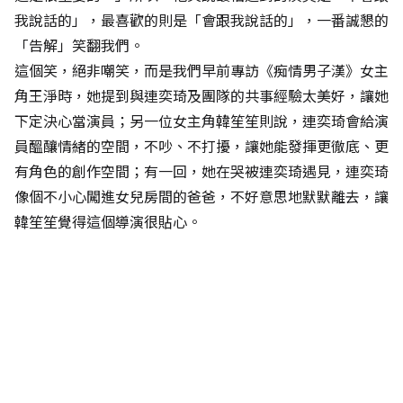
我說話的」，最喜歡的則是「會跟我說話的」，一番誠懇的
「告解」笑翻我們。
這個笑，絕非嘲笑，而是我們早前專訪《痴情男子漢》女主
角王淨時，她提到與連奕琦及團隊的共事經驗太美好，讓她
下定決心當演員；另一位女主角韓笙笙則說，連奕琦會給演
員醞釀情緒的空間，不吵、不打擾，讓她能發揮更徹底、更
有角色的創作空間；有一回，她在哭被連奕琦遇見，連奕琦
像個不小心闖進女兒房間的爸爸，不好意思地默默離去，讓
韓笙笙覺得這個導演很貼心。