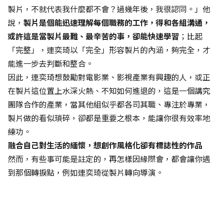
製片，不就代表我什麼都不會？過幾年後，我很認同。」他
說，
製片是個能迅速理解每個職務的工作，得和各組溝通，
或許這是當製片最難、最辛苦的事，卻能快速學習
；比起
「完整」，連奕琦以「完全」形容製片的內涵，夠完全，才
能進一步去判斷和整合。
因此，連奕琦想鼓勵對電影業、影視產業有興趣的人，或正
在製片這位置上水深火熱、不知如何進退的，這是一個講究
團隊合作的產業，當其他組似乎都各司其職、專注於專業，
製片做的看似瑣碎，卻都是重要之根本，能讓你很有效率地
練功。
融合自己對生活的緬懷，想創作風格化卻有標誌性的作品
然而，有些事可能是註定的，再怎樣因緣際會，都會讓你遇
到那個轉捩點，例如連奕琦從製片轉向導演。