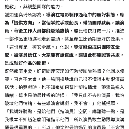
施教」，與調整團隊的能力。
誠如連奕琦所認為，
導演在電影製作過程中的最好狀態，應
為「提供方向」，當個掌舵手或船長，帶領團隊默契，讓演
員、幕後工作人員都能燃燒熱情
，能比較快打成一片，推進
一部作品更順遂地走到盡頭，甚至產生比預期更好的效果。
「這也算是一種安全感。」他說，
導演能否提供團隊安全
感、被演員信任、大家能有話直說，讓彼此都能誠實共處，
是成就好作品的關鍵
。
既然那麼重要，好奇問連奕琦如何激發團隊熱情？他回以傻
笑，直言不太會。他一臉困擾地說自己很不懂得主動跟演員
搭話；拍哭戲時，也不知道如何幫忙塑造情境，帶演員進入
情緒，這也是他最挫折的時候，「我只能不去吵演員，我怕
破壞他們情緒，有些導演會講戲，我不會，」他搖搖頭，
「我講好聽點，是給他們（指演員）空間，講難聽一點，是
我根本不知道怎麼明確指示他們。所以演員敢主動跟導演溝
通是很重要的。」所以，他笑說最怕遇到的演員是「不會跟