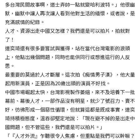
多台灣民間故事啊，道士弄帥一點就變哈利波特。」他很幽
默，幽默中讓人再次讓人看到他對生活的緬懷，或者說，是
充滿感情的紀錄。
人才、資源出走中國又怎樣？我們還是可以拍片，拍就對
了！
連奕琦還有很多要嘗試與獲得，站在當代台灣電影的浪頭
上，他點出幾個問題，同時也能供同行或想進這行的人反
思。
最重要的莫過於人才斷層。這次拍《痴情男子漢》，他大量
起用新演員，正是因為20歲出頭的演員不好找。
中國市場崛起太快，台灣影視製作萎縮，來不及培養下一批
幕前、幕後人才，一部作品沒有明星，就少了號召力、賣不
好，彷彿形成一個惡性循環，但就算這都是既成事實，連奕
琦持積極態度，溫吞卻堅定地說：「現在避不掉的是出走中
國問題，但不管這些，我們還是可以拍片。」
「『人才外流』乍聽很令人焦慮，但重點是我們可以幹嘛？