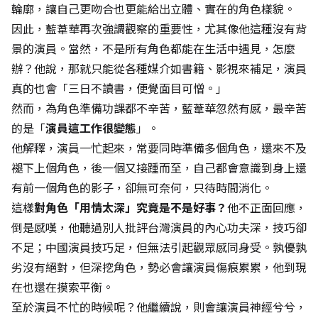
輪廓，讓自己更吻合也更能給出立體、實在的角色樣貌。
因此，藍葦華再次強調觀察的重要性，尤其像他這種沒有背
景的演員。當然，不是所有角色都能在生活中遇見，怎麼
辦？他說，那就只能從各種媒介如書籍、影視來補足，演員
真的也會「三日不讀書，便覺面目可憎。」
然而，為角色準備功課都不辛苦，藍葦華忽然有感，最辛苦
的是「
演員這工作很變態
」。
他解釋，演員一忙起來，常要同時準備多個角色，還來不及
褪下上個角色，後一個又接踵而至，自己都會意識到身上還
有前一個角色的影子，卻無可奈何，只待時間消化。
這樣
對角色「用情太深」究竟是不是好事？
他不正面回應，
倒是感嘆，他聽過別人批評台灣演員的內心功夫深，技巧卻
不足；中國演員技巧足，但無法引起觀眾感同身受。孰優孰
劣沒有絕對，但深挖角色，勢必會讓演員傷痕累累，他到現
在也還在摸索平衡。
至於演員不忙的時候呢？他繼續說，則會讓演員神經兮兮，