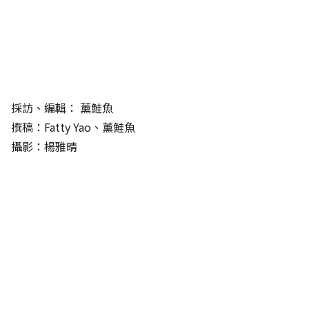
採訪、編輯：
薰鮭魚
撰稿：Fatty Yao、薰鮭魚
攝影：楊雅晴