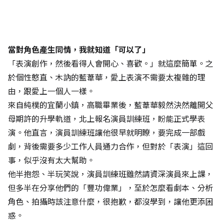
當對角色產生同情，我就知道「可以了」
「表演創作，然後看得人會開心、喜歡。」就這麼簡單。之
於個性憨直、木訥的藍葦華，愛上表演不需要太複雜的理
由，跟愛上一個人一樣。
來自純樸的宜蘭小鎮，高職畢業後，藍葦華毅然決然離開父
母期許的升學軌道，北上報名演員訓練班，盼能正式學表
演。他直言，演員訓練班讓他很早就明瞭，要完成一部戲
劇，背後需要多少工作人員通力合作，但對於「表演」這回
事，似乎沒有太大幫助。
他半抱怨、半玩笑說，演員訓練班雖然請資深演員來上課，
但多半在分享他們的「豐功偉業」，至於怎麼看劇本、分析
角色、拍攝時該注意什麼，很抱歉，都沒學到，讓他更添困
惑。