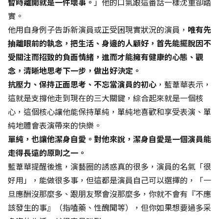
暫時離開就是一件壞事。
」他的口氣跟這番話一樣沈重卻踏
實。
他用自身例子告訴新演員或正受困現實狀況的演員，
唯有先
抽離眼前的執念，把生活、身邊的人顧好，首先能擺脫因不
受關注而招致的負面情緒，進而才能擁有健康的心態、觀
念，清晰地思考下一步，做出好決定。
抗壓力、保持正面思考、不忘當演員的初心
，藍葦華表示，
這就是支撐他走到現在的三大關鍵，綜合起來就是一個核
心，這個核心讓他能保持單純，單純地喜歡和享受表演、單
純地體會表演帶來的快樂。
單純，也讓他潔身自愛。對他來說，潔身自愛是一個演員能
走得長遠的原則之一。
藍葦華提醒後進，演藝圈的誘惑真的很多，演員的名氣「很
好用」，能做很多事，但這都是演員自己可以選擇的，「一
旦應酬沒那麼多、跟朋友聚會沒那麼多，你就不會有『不應
該發生的事』（指嗑藥、性醜聞等），但你如果想要過多采