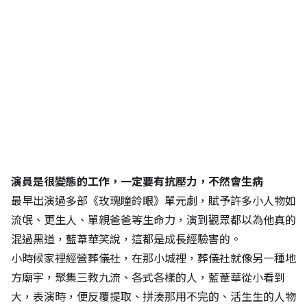
演員是很變態的工作，一定要有抗壓力，不然會生病
最早出演過多部《玫瑰瞳鈴眼》單元劇，賦予許多小人物如
流氓、更生人、單親爸爸等生命力，演到觀眾都以為他真的
混過黑道，藍葦華笑說，這都是成長經驗害的。
小時候家裡經營葬儀社，在那小城裡，葬儀社就像另一種地
方廟宇，聚集三教九流、各式各樣的人，藍葦華從小看到
大，表演時，便反覆提取、拼湊那用不完的、活生生的人物