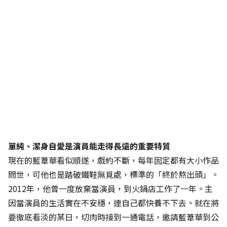
單純、潔身自愛是演員能走得長遠的重要特質
現在的藍葦華看似順遂，戲約不斷，每年固定都有大小作品
問世，可他也是踏破鐵鞋無覓處，標準的「終於熬出頭」。
2012年，他曾一度放棄當演員，到火鍋店工作了一年。主
因當演員的生活實在不安穩，連自己都快養不下去。就在將
要徹底看淡的某日，切肉時接到一通電話，邀請藍葦華到公