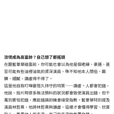
流氓成為高富帥？自己想了都搖頭
在跟藍葦華碰面前，你可能也會以為他是個老練、豪邁、甚
至可能有些油裡油氣的資深演員，殊不知他本人閉俗、靦
腆、細膩，謙虛得不得了。
這是他自我叮嚀要恆久持守的特質──謙虛。人都會犯錯，
他說，拍片時很多無法預料的狀況都會致使演員出錯，但千
萬別害怕犯錯，應趁錯誤的機會接受指教。藍葦華特別提及
演員林哲熹，他誇林哲熹夠謙虛，這樣才會懂得學習、欣賞