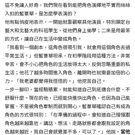
這不免讓人好奇，我們現在看到能把角色演繹地平實而絲絲
入扣的藍葦華，是怎麼學表演的？
他有點俏皮地表示，一開始就靠觀察其他演員，特別鎖定台
藝大和北藝大的科班學生，從他們身上偷學；二來是用最笨
的方式，讓自己在生活中變成角色。
「我看到一個劇本，這角色很吸引我，就會用這個角色去過
平常生活。」但藍葦華坦承，在初學階段用這種方法，非常
辛苦，會不小心把角色的生活放得太大，反倒忽略重要的私
生活；他花了越多時間進入角色，離開時也就需要加倍的心
力，「我老婆都覺得我怪怪的。」他挖苦自己。
一步一腳印，當經驗積累，就能知道自己到底適合什麼、不
舒服什麼。現在的他，已經能快進快出角色，也因為自己能
掌握、不是被角色牽制而感到開心。藍葦華確認自己有成為
角色的方式很特別：「在準備的過程中，會知道自己慢慢跟
角色越來越靠近，講話、想法、走路狀態都會跟我設定的角
色越來越近，我自己會感覺差不多，可以了。」他說，
當他