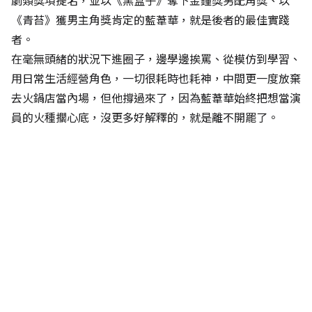
劇類獎項提名，並以《黑盒子》奪下金鐘獎男配角獎、以
《青苔》獲男主角獎肯定的藍葦華，就是後者的最佳實踐
者。
在毫無頭緒的狀況下進圈子，邊學邊挨罵、從模仿到學習、
用日常生活經營角色，一切很耗時也耗神，中間更一度放棄
去火鍋店當內場，但他撐過來了，因為藍葦華始終把想當演
員的火種擱心底，沒更多好解釋的，就是離不開罷了。