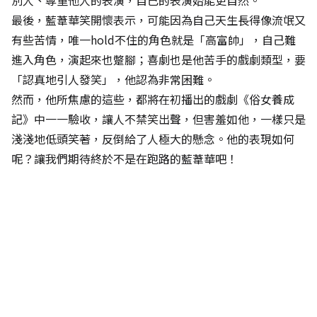
別人、尊重他人的表演，自己的表演始能更自然。
最後，藍葦華笑開懷表示，可能因為自己天生長得像流氓又
有些苦情，唯一hold不住的角色就是「高富帥」，自己難
進入角色，演起來也蹩腳；喜劇也是他苦手的戲劇類型，要
「認真地引人發笑」，他認為非常困難。
然而，他所焦慮的這些，都將在初播出的戲劇《俗女養成
記》中一一驗收，讓人不禁笑出聲，但害羞如他，一樣只是
淺淺地低頭笑著，反倒給了人極大的懸念。他的表現如何
呢？讓我們期待終於不是在跑路的藍葦華吧！