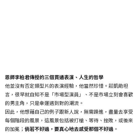
恩師李柏君傳授的三個貫通表演、人生的哲學
他並沒有否定類型片的表演經驗，他當然珍惜。莊凱勛坦
言，很早就自知不是「市場型演員」、不是市場立刻會喜歡
的男主角，只是幸運遇到對的潮流。
因此，他想藉自己的例子跟新人說，無需躁進，盡量去享受
每個階段的風景，這風景包括被打槍、等待、挫敗，或後來
的加冕；
倘若不好過，要真心地去感受那個不好過
。