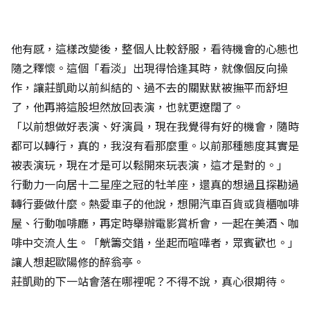
他有感，這樣改變後，整個人比較舒服，看待機會的心態也
隨之釋懷。這個「看淡」出現得恰逢其時，就像個反向操
作，讓莊凱勛以前糾結的、過不去的關默默被撫平而舒坦
了，他再將這股坦然放回表演，也就更遼闊了。
「以前想做好表演、好演員，現在我覺得有好的機會，隨時
都可以轉行，真的，我沒有看那麼重。以前那種態度其實是
被表演玩，現在才是可以鬆開來玩表演，這才是對的。」
行動力一向居十二星座之冠的牡羊座，還真的想過且探勘過
轉行要做什麼。熱愛車子的他說，想開汽車百貨或貨櫃咖啡
屋、行動咖啡廳，再定時舉辦電影賞析會，一起在美酒、咖
啡中交流人生。「觥籌交錯，坐起而喧嘩者，眾賓歡也。」
讓人想起歐陽修的醉翁亭。
莊凱勛的下一站會落在哪裡呢？不得不說，真心很期待。