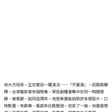
他大方坦承，正在嘗試一種演法──「不要演」。莊凱勛解
釋，台灣電影常有個現象，某些劇種會集中在同一時間發
酵、被喜歡，如同這兩年，他很幸運能拍到許多類型片，口
味較重、有節奏、看起來比較壓迫，但走了一趟，他還是想