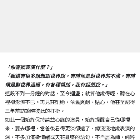
「你喜歡表演什麼？」
「我還有很多話想跟世界說，有時候是對世界的不滿，有時
候是對世界溫暖，有各種情緒，我有話想說。」
這段不到一分鐘的對話，至今迴盪；就算他說得輕，聽在心
裡卻澎湃不已。再見莊凱勛，依舊爽朗、貼心，他甚至記得
三年前訪談時彼此的打扮。
如此一個始終保持請益心態的演員，始終提醒自己從哪裡
來、要去哪裡，當爸後看得更淡卻遠了，總淺淺地說表演的
深，不多加渲染情緒或天花亂墜的語句，不自居為師，純粹