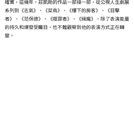
確實，這幾年，莊凱勛的作品一部接一部，從公視人生劇展
系列到《志氣》、《菜鳥》、《樓下的房客》、《目擊
者》、《范保德》、《噬罪者》、《緝魔》，除了表演能量
的持久和爆發受矚目，也不難觀察到他的表演方式正在轉
變。