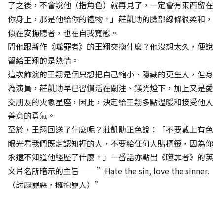
了之後，不會說他（指角色）就再見了，一定會有東西留在
你身上，那是他給你的禮物。」莊凱勛的臉部線條很柔和，
似在安撫聽者，也在自我寬慰。
問他跟新作《噬罪者》的王翔交換什麼？他沒想太久，便說
留給王翔的是熱情。
這次飾演的王翔是個只想把自己縮小、隱藏的更生人，但身
為演員，莊凱勛早已習慣活在關注、鎂光燈下，加上又是愛
交朋友的火象星座，因此，決定給王翔多點溫暖和接受他人
善意的勇氣。
至於，王翔回送了什麼呢？莊凱勛正色說：「不要戴上有色
眼光看我們既定認知裡的人，不要給任何人貼標籤，因為你
永遠不知道他經歷了什麼。」一番話亦點出《噬罪者》的英
文片名所暗示的主旨── ”Hate the sin, love the sinner.
（討厭罪惡，擁抱罪人）”