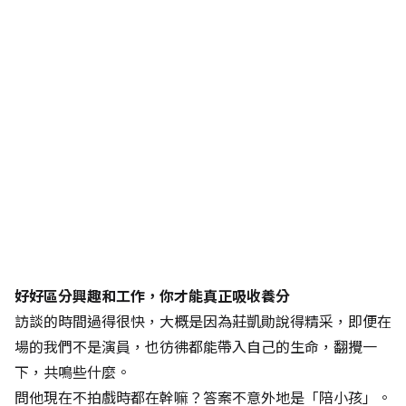
好好區分興趣和工作，你才能真正吸收養分
訪談的時間過得很快，大概是因為莊凱勛說得精采，即便在
場的我們不是演員，也彷彿都能帶入自己的生命，翻攪一
下，共鳴些什麼。
問他現在不拍戲時都在幹嘛？答案不意外地是「陪小孩」。