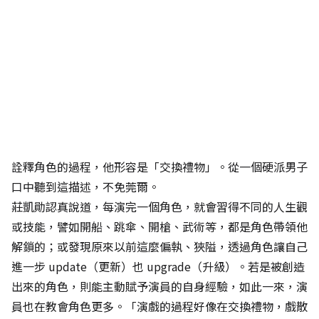
詮釋角色的過程，他形容是「交換禮物」。從一個硬派男子
口中聽到這描述，不免莞爾。
莊凱勛認真說道，每演完一個角色，就會習得不同的人生觀
或技能，譬如開船、跳傘、開槍、武術等，都是角色帶領他
解鎖的；或發現原來以前這麼偏執、狹隘，透過角色讓自己
進一步 update（更新）也 upgrade（升級）。若是被創造
出來的角色，則能主動賦予演員的自身經驗，如此一來，演
員也在教會角色更多。「演戲的過程好像在交換禮物，戲散