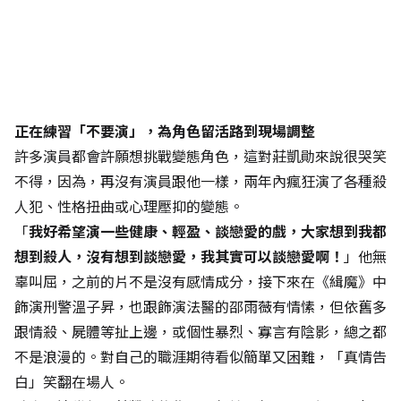
正在練習「不要演」，為角色留活路到現場調整
許多演員都會許願想挑戰變態角色，這對莊凱勛來說很哭笑
不得，因為，再沒有演員跟他一樣，兩年內瘋狂演了各種殺
人犯、性格扭曲或心理壓抑的變態。
「
我好希望演一些健康、輕盈、談戀愛的戲，大家想到我都
想到殺人，沒有想到談戀愛，我其實可以談戀愛啊！
」他無
辜叫屈，之前的片不是沒有感情成分，接下來在《緝魔》中
飾演刑警溫子昇，也跟飾演法醫的邵雨薇有情愫，但依舊多
跟情殺、屍體等扯上邊，或個性暴烈、寡言有陰影，總之都
不是浪漫的。對自己的職涯期待看似簡單又困難，「真情告
白」笑翻在場人。