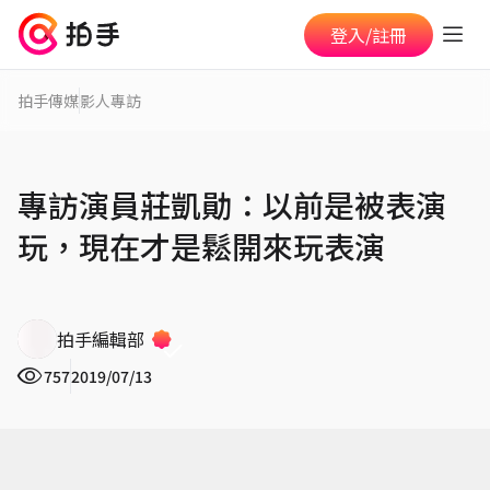
登入/註冊
拍手傳媒
影人專訪
專訪演員莊凱勛：以前是被表演
玩，現在才是鬆開來玩表演
拍手編輯部
757
2019/07/13