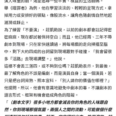
演人味重的戲，渴望追尋一些平實、樸直的生活戲碼。
舉《噬罪者》為例，他在學習淡淡的、輕輕的呈現方式，拿
掉用力或安排好的頓點，像股流水，讓角色隨劇情自然地起
漣漪或靜止。
為了練習「不要演」，莊凱勛說，以前的劇本都會註記得密
密麻麻，現在都試著保持空白；而且，他已經兩、三年不帶
劇本到現場，只在家快速讀過，將每場戲的走向掃描至腦
中，剩下大約四成的台詞留到現場跟對手碰撞，「我會留很
多『活路』去現場調整。」他說。
這樣不會丟三落四，或不夠到位嗎？莊凱勛表示，到最後，
最了解角色的不該是編劇，而是演員自身；當一個演員，若
只是把台詞背熟、照本宣科，「別人請你的價值在哪裡？」
他提問。所以，他會有意識地避免中劇本的毒，不讓劇本的
語言形式、框架有機會造成角色的阻礙。
「
（劇本文字）很多小地方都會減去你的角色的人味跟自
然，你到現場那個氛圍，兩個人之間的流動，可能做個什麼