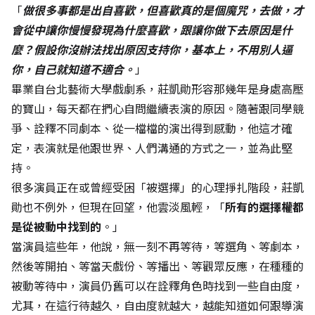
「
做很多事都是出自喜歡，但喜歡真的是個魔咒，去做，才
會從中讓你慢慢發現為什麼喜歡，跟讓你做下去原因是什
麼？假設你沒辦法找出原因支持你，基本上，不用別人逼
你，自己就知道不適合。
」
畢業自台北藝術大學戲劇系，莊凱勛形容那幾年是身處高壓
的寶山，每天都在捫心自問繼續表演的原因。隨著跟同學競
爭、詮釋不同劇本、從一檔檔的演出得到感動，他這才確
定，表演就是他跟世界、人們溝通的方式之一，並為此堅
持。
很多演員正在或曾經受困「被選擇」的心理掙扎階段，莊凱
勛也不例外，但現在回望，他雲淡風輕，「
所有的選擇權都
是從被動中找到的
。」
當演員這些年，他說，無一刻不再等待，等選角、等劇本，
然後等開拍、等當天戲份、等播出、等觀眾反應，在種種的
被動等待中，演員仍舊可以在詮釋角色時找到一些自由度，
尤其，在這行待越久，自由度就越大，越能知道如何跟導演