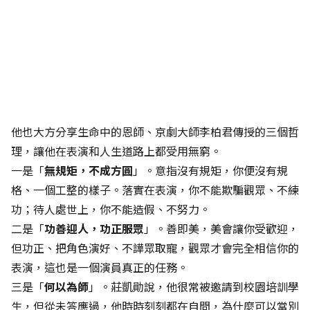
他也大方分享生命中的恩師、京劇大師李柏君傳授的三個哲
理，讓他在表演和人生道路上都受用無窮。
一是「
無規矩，不成方圓
」。意指沒有規矩，你便沒有規
格、一個工整的樣子。落實在表演，你不能欺騙觀眾、不練
功；待人處世上，你不能造假、不努力。
二是「
功善迎人，功正服眾
」。善即美，美會讓你受歡迎，
但功正、把角色演好、不譁眾取寵，觀眾才會完全相信你的
表演，這也是一個演員真正的任務。
三是「
何以為師
」。莊凱勛說，他很常被邀請到校園培訓學
生，但從未答應過，他時時刻刻都在自問，為什麼可以當別