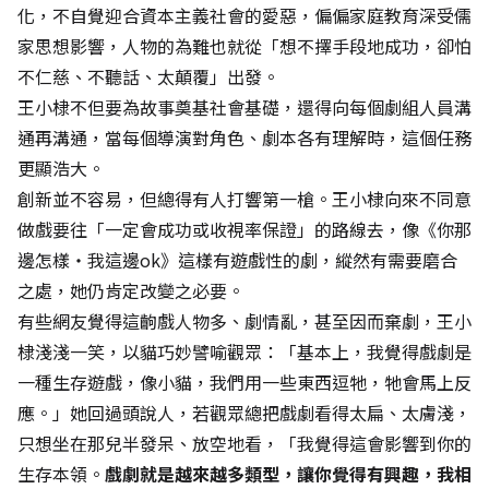
化，不自覺迎合資本主義社會的愛惡，偏偏家庭教育深受儒
家思想影響，人物的為難也就從「想不擇手段地成功，卻怕
不仁慈、不聽話、太顛覆」出發。
王小棣不但要為故事奠基社會基礎，還得向每個劇組人員溝
通再溝通，當每個導演對角色、劇本各有理解時，這個任務
更顯浩大。
創新並不容易，但總得有人打響第一槍。王小棣向來不同意
做戲要往「一定會成功或收視率保證」的路線去，像《你那
邊怎樣‧我這邊ok》這樣有遊戲性的劇，縱然有需要磨合
之處，她仍肯定改變之必要。
有些網友覺得這齣戲人物多、劇情亂，甚至因而棄劇，王小
棣淺淺一笑，以貓巧妙譬喻觀眾：「基本上，我覺得戲劇是
一種生存遊戲，像小貓，我們用一些東西逗牠，牠會馬上反
應。」她回過頭說人，若觀眾總把戲劇看得太扁、太膚淺，
只想坐在那兒半發呆、放空地看，「我覺得這會影響到你的
生存本領。
戲劇就是越來越多類型，讓你覺得有興趣，我相