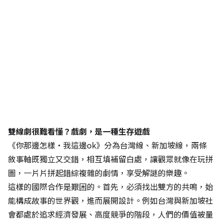
雙線劇很難看懂？戲劇，是一種生存遊戲
《你那邊怎樣‧我這邊ok》分為台灣線、新加坡線，兩條
敘事軸既獨立又交錯，相互填補留白處，讓觀眾就像在玩拼
圖，一片片拼起錯綜複雜的劇情，享受解謎的樂趣。
這樣的國際合作是艱困的。首先，必須找出雙方的共鳴，始
能構成故事的世界觀，進而展開設計。例如台灣與新加坡社
會都處於追求經濟發展、高度競爭的階段，人們的價值被量