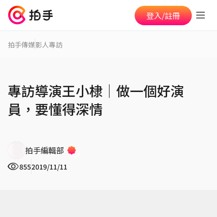
登入/註冊
拍手傳媒
影人專訪
專訪導演王小棣│做一個好演
員，要懂得深情
拍手編輯部
855
2019/11/11