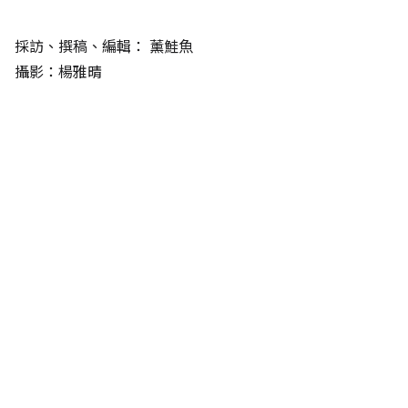
採訪、撰稿、編輯：
薰鮭魚
攝影：楊雅晴