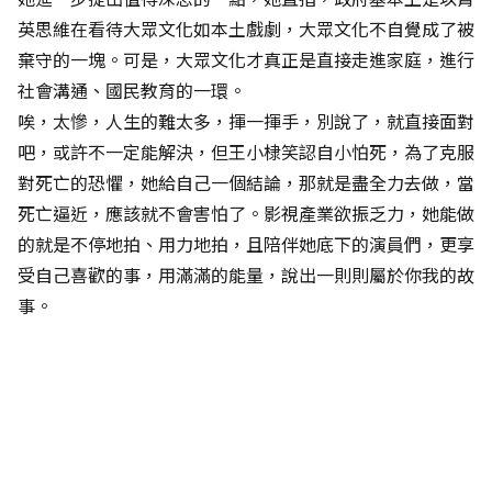
英思維在看待大眾文化如本土戲劇，大眾文化不自覺成了被
棄守的一塊。可是，大眾文化才真正是直接走進家庭，進行
社會溝通、國民教育的一環。
唉，太慘，人生的難太多，揮一揮手，別說了，就直接面對
吧，或許不一定能解決，但王小棣笑認自小怕死，為了克服
對死亡的恐懼，她給自己一個結論，那就是盡全力去做，當
死亡逼近，應該就不會害怕了。影視產業欲振乏力，她能做
的就是不停地拍、用力地拍，且陪伴她底下的演員們，更享
受自己喜歡的事，用滿滿的能量，說出一則則屬於你我的故
事。