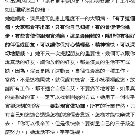
付出過的心血，「還有更重要的是，決心與健康。」王小棣
如此理解演員的難。
她繼續說，演員還可能患上程度不一的大頭病，「
有了這個
病，大家都看不出來，只有你自己知道，有的會促使你進
步，有些會使你跟現實消磨，這是最困難的，除非你有很好
的伴侶或朋友，可以讓你保持心情輕鬆、精神愉快，可以深
切地懇談。
」她不只一次提起朋友的重要性，幾個可以跟你
說真話的好友、讓你放鬆的好友，都是演員的生活不可或
缺，因為，演員是除了運動員，自律性最高的一種工作。
當然，不是這樣照做，就保證有機會。王小棣積極說道，放
諸所有工作，都不適合自怨自艾，不要痛苦地等著，如果真
的是想做的事，一定可以找到開始的方式。她用了一個很平
實卻深刻的形容──
要對現實做功課
，所有的行業皆然，只
有自己知道適合透過怎樣的途徑去靠近、怎樣才能快樂做下
去，「你可以很辛苦，但是很快樂。要衡量自己的日子該怎
麼努力。」她說話不快，字字珠磯。