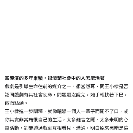
當導演的多年累積，很清楚社會中的人怎麼活著
戲劇是引導生命往前的媒介之一，想當然耳，問王小棣是否
認同戲劇有其社會使命，問題還沒說完，她手輕扶著下巴，
微微點頭。
王小棣進一步闡釋，就像暗戀一個人一輩子而開不了口，或
你其實非常痛恨自己的生活，太多難言之隱、太多未明的心
靈活動，卻能透過戲劇互相看見、溝通，明白原來黑暗是這