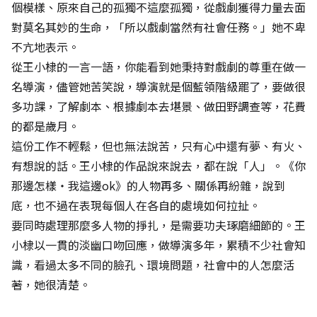
個模樣、原來自己的孤獨不這麼孤獨，從戲劇獲得力量去面
對莫名其妙的生命，「所以戲劇當然有社會任務。」她不卑
不亢地表示。
從王小棣的一言一語，你能看到她秉持對戲劇的尊重在做一
名導演，儘管她苦笑說，導演就是個藍領階級罷了，要做很
多功課，了解劇本、根據劇本去堪景、做田野調查等，花費
的都是歲月。
這份工作不輕鬆，但也無法說苦，只有心中還有夢、有火、
有想說的話。王小棣的作品說來說去，都在說「人」。《你
那邊怎樣‧我這邊ok》的人物再多、關係再紛雜，說到
底，也不過在表現每個人在各自的處境如何拉扯。
要同時處理那麼多人物的掙扎，是需要功夫琢磨細節的。王
小棣以一貫的淡幽口吻回應，做導演多年，累積不少社會知
識，看過太多不同的臉孔、環境問題，社會中的人怎麼活
著，她很清楚。