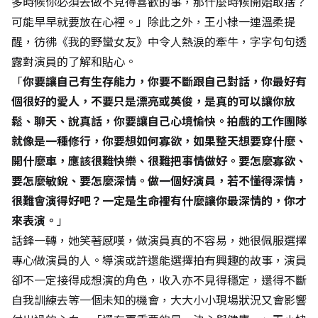
多時候你必須去做不見得喜歡的事，那什麼時候開始取捨？
可能早早就要放在心裡。」除此之外，王小棣一連溫柔提
醒，彷彿《我的野蠻女友》中令人熱淚的牽牛，字字句句透
露對演員的了解和貼心。
「
你要讓自己有生存能力，你要不斷跟自己對話，你最好有
個很好的愛人，不要只是漂亮或英俊，是真的可以讓你放
鬆、聊天、說真話，你要讓自己心境愉快。拍戲的工作團隊
就像是一種修行，你要想如何寡欲，如果整天想要穿什麼、
開什麼車，應該很難快樂、很難把事情做好。要怎麼寡欲、
要怎麼敏銳、要怎麼深情。做一個好演員，若不懂得深情，
很難會演得好吧？一定是生命裡有什麼讓你最深情的，你才
來表演。
」
話鋒一轉，她笑著感嘆，做演員真的不容易，她很佩服選擇
專心做演員的人。導演或許還能選擇拍有興趣的故事，演員
卻不一定接得成想演的角色，收入亦不見得穩定，還得不斷
自我訓練去等一個未知的機會，大大小小現場狀況又會影響