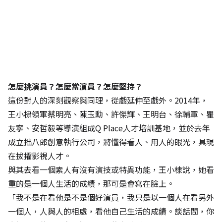
怎麼挑演員？怎麼當演員？怎麼堅持？
這份對人的深刻觀察與同理，從戲延伸至戲外。2014年，
王小棣領軍蔡明亮、陳玉勳、許傑輝、王明台、徐輔軍、瞿
友寧、安哲毅等導演組成Q Place人才培訓基地，並於去年
成立拙八郎創意執行公司，將懂得看人、用人的眼光，具現
在拔擢影視人才。
與其去看一個素人有沒有演技或特異功能，王小棣說，她看
重的是一個人生活的成績，那可是會寫在臉上。
「我不是在看他是不是個好演員，我只是以一個人在看另外
一個人，人與人的相處，看他自己生活的成績。談話間，你