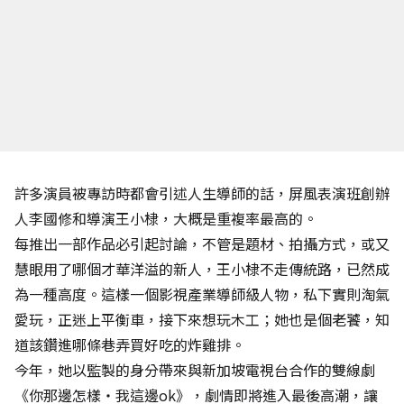
許多演員被專訪時都會引述人生導師的話，屏風表演班創辦
人李國修和導演王小棣，大概是重複率最高的。
每推出一部作品必引起討論，不管是題材、拍攝方式，或又
慧眼用了哪個才華洋溢的新人，王小棣不走傳統路，已然成
為一種高度。這樣一個影視產業導師級人物，私下實則淘氣
愛玩，正迷上平衡車，接下來想玩木工；她也是個老饕，知
道該鑽進哪條巷弄買好吃的炸雞排。
今年，她以監製的身分帶來與新加坡電視台合作的雙線劇
《你那邊怎樣‧我這邊ok》，劇情即將進入最後高潮，讓