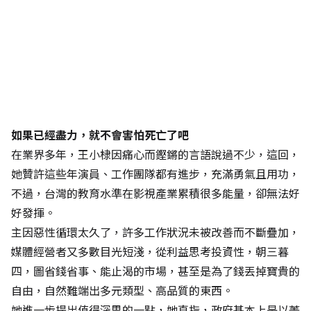
如果已經盡力，就不會害怕死亡了吧
在業界多年，王小棣因痛心而鏗鏘的言語說過不少，這回，
她贊許這些年演員、工作團隊都有進步，充滿勇氣且用功，
不過，台灣的教育水準在影視產業累積很多能量，卻無法好
好發揮。
主因惡性循環太久了，許多工作狀況未被改善而不斷疊加，
媒體經營者又多數目光短淺，從利益思考投資性，朝三暮
四，圖省錢省事、能止渴的市場，甚至是為了錢丟掉寶貴的
自由，自然難端出多元類型、高品質的東西。
她進一步提出值得深思的一點，她直指，政府基本上是以菁