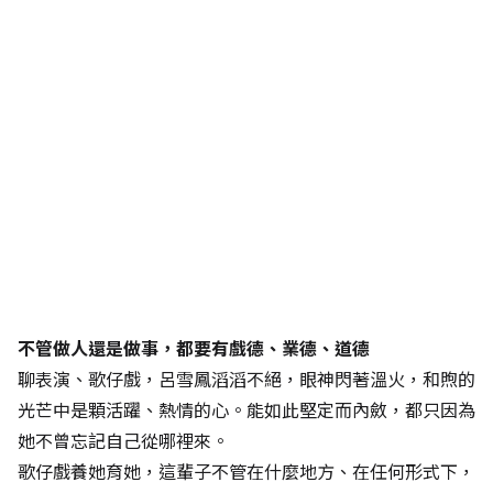
不管做人還是做事，都要有戲德、業德、道德
聊表演、歌仔戲，呂雪鳳滔滔不絕，眼神閃著溫火，和煦的
光芒中是顆活躍、熱情的心。能如此堅定而內斂，都只因為
她不曾忘記自己從哪裡來。
歌仔戲養她育她，這輩子不管在什麼地方、在任何形式下，