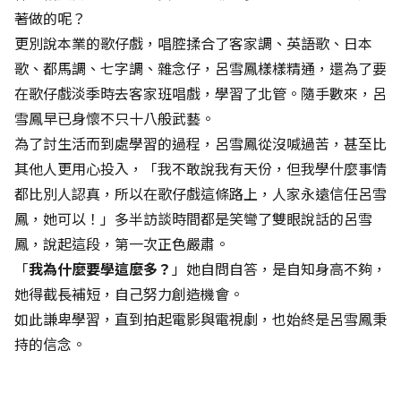
著做的呢？
更別說本業的歌仔戲，唱腔揉合了客家調、英語歌、日本
歌、都馬調、七字調、雜念仔，呂雪鳳樣樣精通，還為了要
在歌仔戲淡季時去客家班唱戲，學習了北管。隨手數來，呂
雪鳳早已身懷不只十八般武藝。
為了討生活而到處學習的過程，呂雪鳳從沒喊過苦，甚至比
其他人更用心投入，「我不敢說我有天份，但我學什麼事情
都比別人認真，所以在歌仔戲這條路上，人家永遠信任呂雪
鳳，她可以！」多半訪談時間都是笑彎了雙眼說話的呂雪
鳳，說起這段，第一次正色嚴肅。
「
我為什麼要學這麼多？
」她自問自答，是自知身高不夠，
她得截長補短，自己努力創造機會。
如此謙卑學習，直到拍起電影與電視劇，也始終是呂雪鳳秉
持的信念。