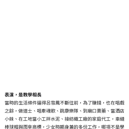
表演，是教學相長
當時的生活條件逼得呂雪鳳不斷往前，為了賺錢，也在唱戲
之餘，做道士、唱牽魂歌、跳康樂隊、到廟口賣藥、當酒店
小妹、在工地當小工拌水泥、接紡織工廠的家庭代工，車縫
棒球帽與雨傘商標，少女時期身兼的多份工作，哪項不是學