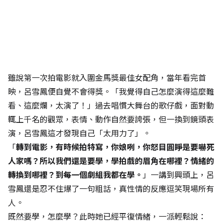
雖說第一次拍電影就入圍金馬獎最佳女配角，當年看完首
映，呂雪鳳便自覺不會得獎。「我覺得自己怎麼演得這麼難
看、這麼爛，太演了！」過去唱慣大舞台的歌仔戲，面對動
輒上千名的觀眾，表情、動作自然要誇張，但一換到鏡頭表
演，呂雪鳳這才發現自己「太用力了」。
「
轉到電影，有時候拍特寫，你娘咧，你怒目圓睜是要嚇死
人家嗎？所以我們還是要學，學拍戲的眉角在哪裡？情緒的
轉換到哪裡？到每一個劇組我都在學。
」一講到興頭上，呂
雪鳳還是忍不住爆了一句粗話，真性情的反應逗笑現場所有
人。
既然要學，怎麼學？此時她已經平復情緒，一派輕鬆說：