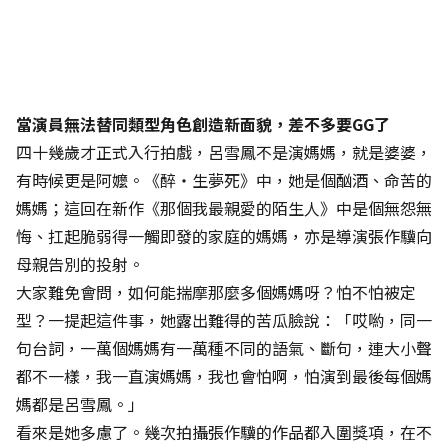
當演員無法替同類型角色創造新面貌，差不多要GG了
四十幾歲才正式入行拍戲，呂雪鳳不是演媽媽，就是婆婆，
有時候更是阿嬤。《醉‧生夢死》中，她是個酗酒、命苦的
媽媽；這回在新作《那個我最親愛的陌生人》中是個無怨無
悔、扛起脆弱得一觸即發的家庭的媽媽，亦是導演張作驥向
母親告別的投射。
大家難免會問，如何能揣摩那麼多個媽媽呀？怕不怕被定
型？一提起這件事，她露出難得的苦瓜臉說：「哎喲，同一
句台詞，一萬個媽媽有一萬種不同的語氣、斷句，連大小聲
都不一樣，我一直演媽媽，我也會怕啊，怕演到最後每個媽
媽都是呂雪鳳。」
看來是她多慮了。幾次拍攝張作驥的作品都入圍獎項，在不