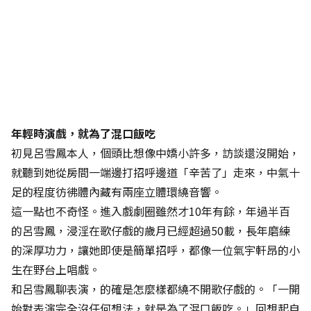
年輕時演戲，就為了混口飯吃
初見呂雪鳳本人，個頭比想像中嬌小許多，訪談還沒開始，
就聽到她從房間一端邊打招呼邊道「辛苦了」走來，中氣十
足的程度彷彿體內藏有兩座立體環繞音響。
這一點也不奇怪。進入戲劇圈雖然才10年有餘，年過半百
的呂雪鳳，浸淫在歌仔戲的歲月已經超過50載，長年磨練
的深厚功力，讓她即使是簡單招呼，都像一位氣宇軒昂的小
生在野台上唱戲。
和呂雪鳳聊表演，的確是怎麼樣都繞不開歌仔戲的。「一開
始對表演完全沒任何想法，就是為了混口飯吃。」回想起自