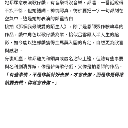
她都願意表演歌仔戲，有音樂或沒音樂，都唱。一番話說得
不疾不徐，但她語調、神情認真，彷彿要把一字一句都刻在
空氣中。這是她對表演的鄭重告白。
接拍《那個我最親愛的陌生人》，除了是恩師張作驥執導的
作品，戲中角色以歌仔戲為業，恰似呂雪鳳大半人生的縮
影，如今能以這部戲獲得金馬獎入圍的肯定，自然更為欣喜
與感激。
身裹紅塵，誰都難免和銅臭或虛名沾染上邊，但總有些事要
與名利劃清界線，像是薪傳歌仔戲，又像是拍恩師的作品。
「
有些事情，不是你設計好去做，才會去做，而是你覺得應
該要去做，你就會去做。
」