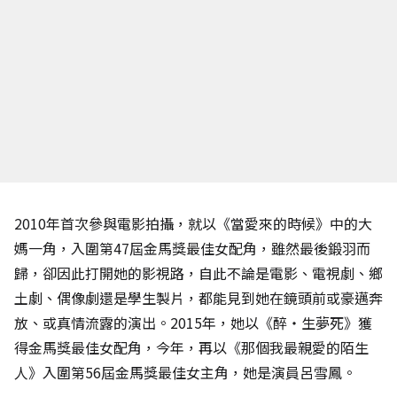
2010年首次參與電影拍攝，就以《當愛來的時候》中的大
媽一角，入圍第47屆金馬獎最佳女配角，雖然最後鍛羽而
歸，卻因此打開她的影視路，自此不論是電影、電視劇、鄉
土劇、偶像劇還是學生製片，都能見到她在鏡頭前或豪邁奔
放、或真情流露的演出。2015年，她以《醉‧生夢死》獲
得金馬獎最佳女配角，今年，再以《那個我最親愛的陌生
人》入圍第56屆金馬獎最佳女主角，她是演員呂雪鳳。