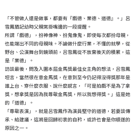
「不管做人還是做事，都要有『戲德、業德、道德』。」呂
雪鳳猶記幼時父親常掛嘴邊的一段提醒。
所謂「戲德」，扮神像神、扮鬼像鬼，即使每次都扮母親，
也能端出不同的母親味。不論做什麼行業，不懂的就學，從
野台、公演舞台到鏡頭前，呂雪鳳從不放棄後天的積累，這
是「業德」。
訪談最後，問及入圍本屆金馬獎最佳女主角的想法，呂雪鳳
坦言，當然很在意金馬獎，在意到至今仍記得沒得獎那年是
誰上台、穿什麼衣服、說什麼感言，「可是拍戲不是為了拿
獎，想拿獎是因為我尊敬金馬獎，所以我想得獎。」這是她
的「道德」。
「尊敬表演」，就是呂雪鳳作為演員堅守的道德，若要談傳
承、給建議，這將是回歸初衷的自矜，或許也會是你順遂的
原因之一。