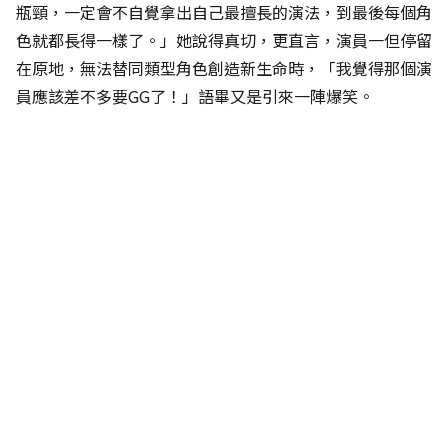
瓶頸，一定會不自覺拿出自己最擅長的演法，到最後每個角
色就都長得一樣了。」她說得真切，更直言，演員一但停留
在原地，無法替同類型角色創造新生命時，「我覺得那個演
員應該差不多要GG了！」語畢又是引來一陣爆笑。