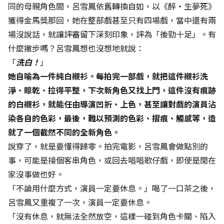
同的母親角色間，呂雪鳳依舊轉換自如，以《醉‧生夢死》
獲得金馬獎那回，她在整部戲甚至只有四場戲，當中還有兩
場沒說話，就讓評審留下深刻印象，評為「後勁十足」。有
什麼撇步嗎？呂雪鳳想也沒想地就說：
「
洗白！
」
她自喻為一件純白襯衫。每拍完一部戲，就把這件襯衫洗
淨、晾乾、拉得平整，下次新角色又找上門，這件沒有痕跡
的白襯衫，就能任由導演凹折、上色，甚至讓對戲的演員沾
染各自的色彩，最後，難以預測的色彩、摺痕、觸感等，造
就了一個截然不同的全新角色。
說穿了，就是要懂得歸零。拍完電影，呂雪鳳會做點別的
事，可能是接個客串角色，或回去唱唱歌仔戲，即使是閒在
家沒事做也好。
「不論用什麼方式，演員一定要休息。」喝了一口茶之後，
呂雪鳳又重複了一次，演員一定要休息。
「沒有休息，就無法全然放空，這樣一碰到角色卡關、陷入