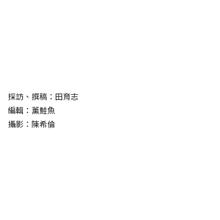
採訪、撰稿：田育志
編輯：薰鮭魚
攝影：陳希倫