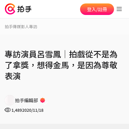
登入/註冊
拍手傳媒
影人專訪
專訪演員呂雪鳳｜拍戲從不是為
了拿獎，想得金馬，是因為尊敬
表演
拍手編輯部
1,489
2020/11/18