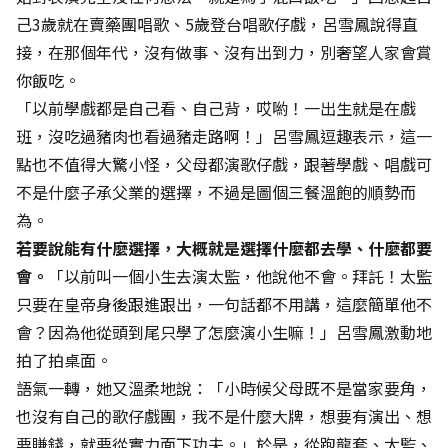
己3歲就在賣藥團唱歌、5歲登台唱歌仔戲，呂雪鳳說得直
接，在那個年代，沒有做事、沒有出到力，別奢望人家會賞
你飯吃。
「以前學戲都是自己看、自己背，哎喲！一出生就是在戲
班，沒吃過豬肉也看過豬走路啊！」呂雪鳳逗趣表示，這一
點也不值得大驚小怪，父母都演歌仔戲，跟著學戲、唱戲可
不是什麼子承父業的選擇，不過是圖個三餐溫飽的順勢而
為。
若要說能有什麼選擇，大概就是選擇什麼都去學、什麼都要
會。
「以前叫一個小生去演太監，他說他不會。拜託！太監
只要在皇帝身後跟進跟出，一句話都不用講，這麼簡單他不
會？因為他從頭到尾只學了怎麼演小生嘛！」呂雪鳳激動地
拍了拍桌面。
語氣一轉，她又溫柔地說：「小時候父母既不是當家要角，
也沒有自己的歌仔戲團，我不是什麼大牌，想要有演出、想
要賺錢，就要從實力面下功夫。」於是，從跑龍套、太監、