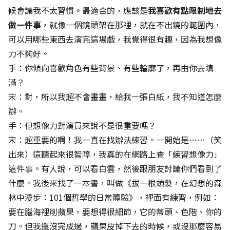
候會讓我不太習慣。最適合的，應該是
我喜歡有點限制地去
做一件事
，就像一個鏡頭架在那裡，就在不出鏡的範圍內，
可以用哪些東西去演完這場戲，我覺得很有趣，因為我想像
力不夠好。
手：你傾向喜歡角色有些背景、有些輪廓了，再由你去填
滿？
宋：對，所以我超不會畫畫，給我一張白紙，我不知道怎麼
辦。
手：但想像力對演員來說不是很重要嗎？
宋：超重要的啊！我一直在找辦法練習。一開始是……（笑
出來）這聽起來很智障，我真的在網路上查「練習想像力」
這件事。有人說，可以看白雲，然後跟朋友討論你們看到了
什麼。我後來找了一本書，叫做《拔一根頭髮，在幻想的森
林中漫步：101個哲學的日常體驗》，裡面有練習，例如：
要在腦海裡削蘋果，要想得很細節，它的蒂頭、色階、你的
刀。但我還沒完成過，蘋果皮掉下去的時候，或沒那麼容易