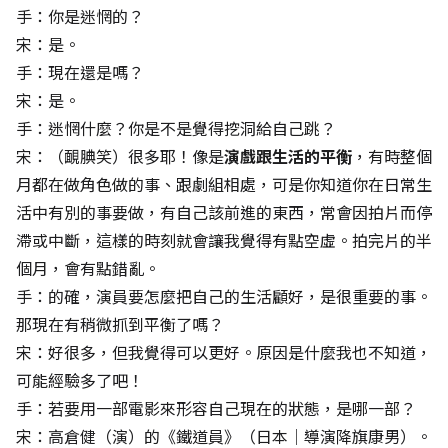
手：你是迷惘的？
宋：是。
手：現在還是嗎？
宋：是。
手：迷惘什麼？你是不是覺得挖洞給自己跳？
宋：（靦腆笑）很多耶！像是
演戲跟生活的平衡
，有時整個
月都在做角色做的事、跟劇組相處，可是你知道你在日常生
活中有別的事要做，有自己該前進的東西，常會因拍片而停
滯或中斷，這樣的時刻就會讓我覺得有點空虛。拍完片的半
個月，會有點錯亂。
手：的確，演員要怎麼把自己的生活顧好，是很重要的事。
那現在有稍微抓到平衡了嗎？
宋：好很多，但我覺得可以更好。原因是什麼我也不知道，
可能經驗多了吧！
手：若要用一部電影來形容自己現在的狀態，是哪一部？
宋：高倉健（演）的《鐵道員》（日本│導演降旗康男）。