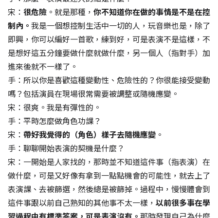
宋：
很危險
。就是那種，
你不知道你在做的事情是不是在控
制內。
我是一個想控制生活中一切的人，玩音樂也是，除了
即興，你可以編好一首歌，練到好，可是表演不是這樣，不
是想好這五分鐘要做什麼就做什麼，另一個人（指對手）加
進來後就不一樣了。
手：所以你是喜歡這種變動性、危險性的？你很能接受變動
嗎？包括演員在現場很常需要被調整或隨機應變。
宋：很爽。我是有彈性的。
手：平時怎麼做角色功課？
宋：
帶好我覺得的（角色）樣子去隨機應變
。
手：聊聊開始表演的契機是什麼？
宋：一開始是人家找的，那時並不知道這件事（指表演）在
做什麼，可是又好像有拿到一點點機會的可能性，就去上了
表演課、去被篩選，然後總是被篩掉。過程中，慢慢體會到
這件事跟以前自己熟知的其他事不太一樣，
以前很多事在學
習過程中有標準答案，可是表演沒有。
那時發現自己為什麼