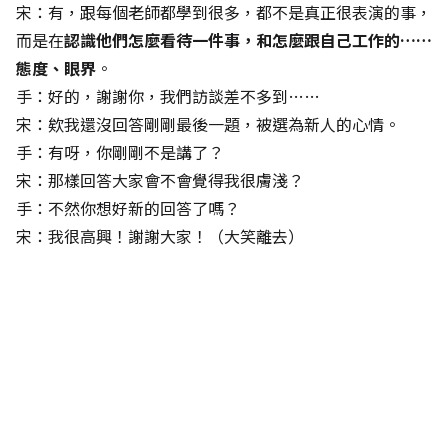
宋：有，跟每個老師都學到很多，都不是真正很表演的事，
而是在
認識他們怎麼看待一件事，和怎麼跟自己工作的……
態度、眼界
。
手：好的，謝謝你，我們訪談差不多到……
宋：欸我還沒回答剛剛最後一題，被選為新人的心情。
手：有呀，你剛剛不是講了？
宋：那樣回答大家會不會覺得我很膚淺？
手：不然你想好新的回答了嗎？
宋：我很高興！謝謝大家！（大笑離去）