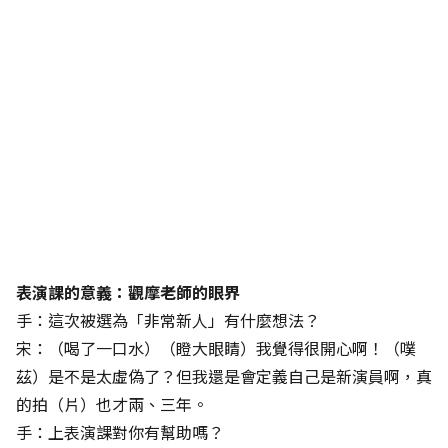
表演課的意義：觀摩老師的眼界
手：這次被選為「非常新人」有什麼想法？
宋：（喝了一口水）（瞪大眼睛）我覺得很開心啊！（噗
茲）是不是太虛偽了？但我還是會定義自己是新演員啊，真
的拍（片）也才兩、三年。
手：上表演課對你有幫助嗎？