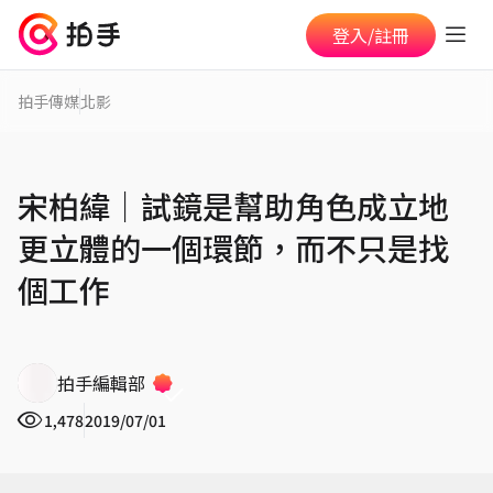
登入/註冊
拍手傳媒
北影
宋柏緯│試鏡是幫助角色成立地
更立體的一個環節，而不只是找
個工作
拍手編輯部
1,478
2019/07/01