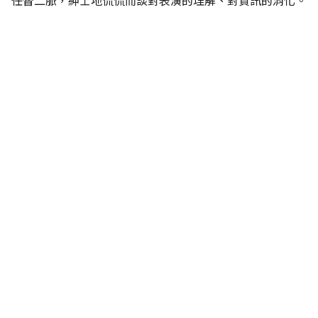
任督二脈，紳士地侃侃而談對表演的理解、對資訊的消化。