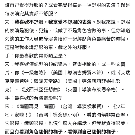
讓自己覺得舒服的？或看完覺得這是一場舒服的表演？還是
每次演完其實都不舒服？
宋：
我喜歡不舒服，我享受不舒服的表演
。對我來說，舒服
的表演是犯傻、犯錯，或做了不是角色會做的事，但你知道
旁邊的工作人員或導演會陪你一起經歷角色最痛苦的時候，
這是對我來說舒服的事，戲之外的舒服。
手：你最喜歡的電影類型是？
宋：我喜歡傳記型的類紀錄片，音樂相關的，或一些文藝
片。像《一級危險》（美國│導演吉姆賈木許），或《艾瑞
克克萊普頓：藍調天堂路》（美國│導演莉莉菲妮扎努
克）、《波西米亞狂想曲》（英國│導演布萊恩辛格）。
手：最喜歡的台灣電影呢？
宋：《南國再見，南國》（台灣│導演侯孝賢）、《少年
吔，安啦！》（台灣│導演徐小明），看的時候非常衝擊，
它很慢、鏡頭很慢，也沒什麼人在講話，但我就覺得很美，
而且
有看到角色迷惘的樣子，看得到自己迷惘的樣子
。