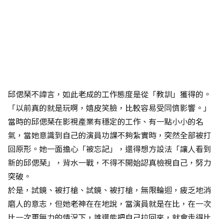
邱偲琹不諱言，如此老成的工作態度是從「教訓」獲得的。
「以前真的就是玩啊，嬉皮笑臉，比較容易受同儕影響。」
當時的邱偲琹在影視產業有穩定的工作、有一點小小的名
氣，當她意識到自己的演員功課不夠紮實時，突然全部被打
回原形。她一面擔心「被忘記」，還得想方設法「讓人看到
新的邱偲琹」，背水一戰，不得不開始認真檢視自己，努力
突破。
於是，試鏡、被打槍、試鏡、被打槍，無限輪迴，疲乏地消
磨人的意志，但她老神在在地說，當演員就是在比，在一次
比一次更無力的情況下，誰還能把自己拉回來，就會走得比