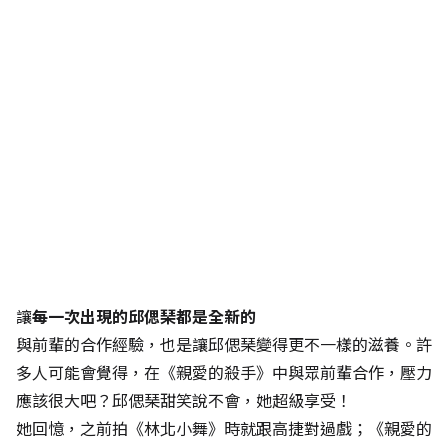
讓
每一次出現的邱偲琹都是全新的
與前輩的合作經驗，也是讓邱偲琹變得更不一樣的滋養。許
多人可能會覺得，在《親愛的殺手》中與眾前輩合作，壓力
應該很大吧？邱偲琹甜笑說不會，她超級享受！
她回憶，之前拍《林北小舞》時就跟高捷對過戲；《親愛的