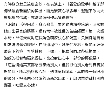
有時緣分就是這麼玄妙，在表演上，《親愛的殺手》給了邱
偲琹展露新面貌的契機，而她緊藏心頭多年、遲遲不敢向大
眾訴說的情緒，亦透過這部作品獲得釋放。
「泡麵」活得困苦，身心都苦，要照顧患精神疾病、時常對
她口出惡言的媽媽，還有常年被性侵的苦痛經歷。第一次讀
本時，邱偲琹就對這個角色萌發決心和渴望，只因身邊曾有
朋友遭遇類似經驗，在那過程中，她陪伴左右，很能同理傷
痕留下的疤，希望透過「泡麵」，把這份同理帶給觀眾。
泡麵的孤僻和獨來獨往，也投射出心中一部份的邱偲琹。
「這些情緒其實都想分享給別人，但我很怕別人看到真實狀
態的我，所以始終放心裡。遇到這個劇本，真的是一個很棒
的緣分，把我內心想說的東西說出來。」邱偲琹彷彿打開防
護罩，吐露真心話。