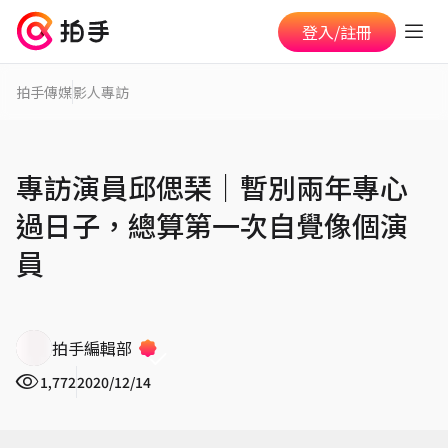
登入/註冊
拍手傳媒
影人專訪
專訪演員邱偲琹│暫別兩年專心
過日子，總算第一次自覺像個演
員
拍手編輯部
1,772
2020/12/14