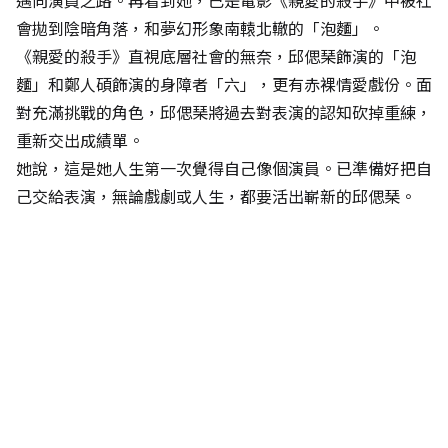
邁向演員之路。再看到她，已是電影《親愛的殺手》中被社
會拋到陰暗角落，和夢幻形象南轅北轍的「泡麵」。
《親愛的殺手》直視底層社會的無奈，邱偲琹飾演的「泡
麵」和鄭人碩飾演的身障者「六」，更有赤裸情愛戲份。面
對充滿挑戰的角色，邱偲琹將過去對表演的認知砍掉重練，
重新交出成績單。
她說，這是她人生第一次覺得自己像個演員。已準備好把自
己交給表演，無論戲劇或人生，都要活出嶄新的邱偲琹。