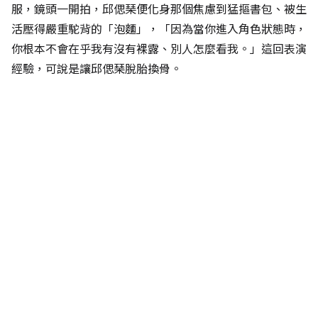
服，鏡頭一開拍，邱偲琹便化身那個焦慮到猛摳書包、被生
活壓得嚴重駝背的「泡麵」，「因為當你進入角色狀態時，
你根本不會在乎我有沒有裸露、別人怎麼看我。」這回表演
經驗，可說是讓邱偲琹脫胎換骨。