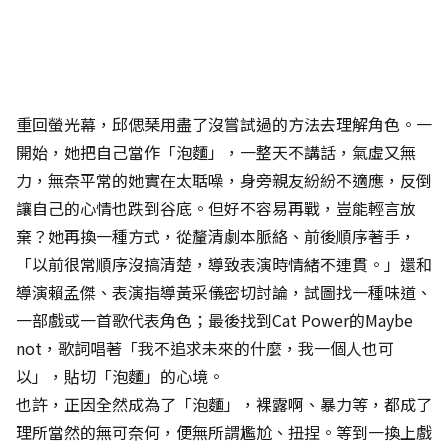
重回螢光幕，邱偲琹用盡了沒嘗試過的方法去理解角色。一
開始，她把自己當作「泡麵」，一整天不講話，氣虛又無
力，無奈平常的她實在太聒噪，身旁親友紛紛不適應，反倒
讓自己的心情也跌到谷底。但好不容易再戰，豈能輕言放
棄？她再換一種方式，從釐清劇本脈絡、前後順序著手，
「以前很常順序沒搞清楚，導致表演時情緒不連貫。」還和
導演賴孟傑、表演指導黃采儀密切討論，試圖找一種味道、
一部戲或一首歌代表角色；最後找到Cat Power的Maybe
not，歌詞唱著「我不追求未來的什麼，我一個人也可
以」，貼切「泡麵」的心境。
也許，正因全然成為了「泡麵」，裸露啊、暴力等，都成了
理所當然的無可奈何，便無所謂尷尬、扭捏。等到一換上戲