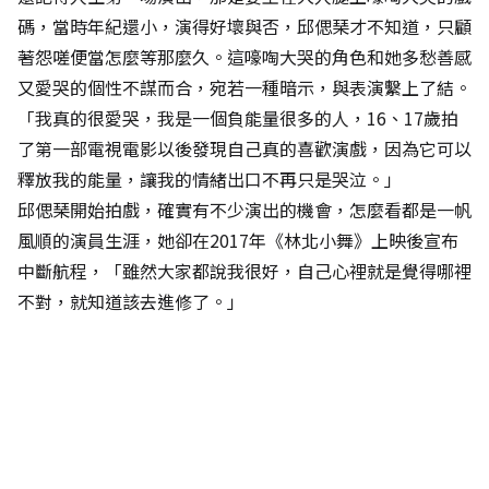
碼，當時年紀還小，演得好壞與否，邱偲琹才不知道，只顧
著怨嗟便當怎麼等那麼久。這嚎啕大哭的角色和她多愁善感
又愛哭的個性不謀而合，宛若一種暗示，與表演繫上了結。
「我真的很愛哭，我是一個負能量很多的人，16、17歲拍
了第一部電視電影以後發現自己真的喜歡演戲，因為它可以
釋放我的能量，讓我的情緒出口不再只是哭泣。」
邱偲琹開始拍戲，確實有不少演出的機會，怎麼看都是一帆
風順的演員生涯，她卻在2017年《林北小舞》上映後宣布
中斷航程，「雖然大家都說我很好，自己心裡就是覺得哪裡
不對，就知道該去進修了。」