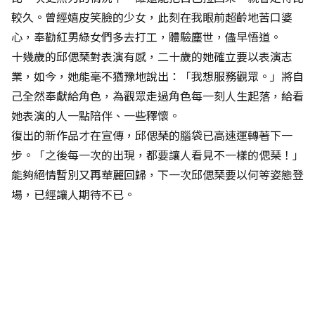
較久。曾經嬉皮笑臉的少女，此刻在我眼前超齡地苦口婆
心，奉勸紅男綠女們多去打工，體驗塵世，儘早悟道。
十幾歲的邱偲琹對表演有感，二十歲的她確立要以表演志
業，如今，她能毫不猶豫地說出：「我想服務觀眾。」將自
己全然奉獻給角色，為觀眾走過角色每一刻人生起落，給看
她表演的人一點陪伴、一些釋懷。
復出的新作品才在宣傳，邱偲琹的腦袋已高速運轉著下一
步。「之後每一次的出現，都要讓人看見不一樣的偲琹！」
能夠絕情暫別又再華麗回歸，下一次邱偲琹要以何等姿態登
場，已經讓人期待不已。