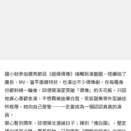
國小就參加選秀節目《超級偶像》接觸到演藝圈，陸續拍了
廣告、MV，當平面模特兒，也演出不少偶像劇，在每種身
份都斜槓一輪後，邱偲琹渴望突破「偶像」的天花板，只因
她真心喜歡表演，不想再被皮膚白皙、笑容甜美等外型論述
所框限，她向自己發誓──一定要成為一個認認真真的演
員。
狠心暫別兩年，邱偲琹沈潛過日子；揮別「傻白甜」，堅定