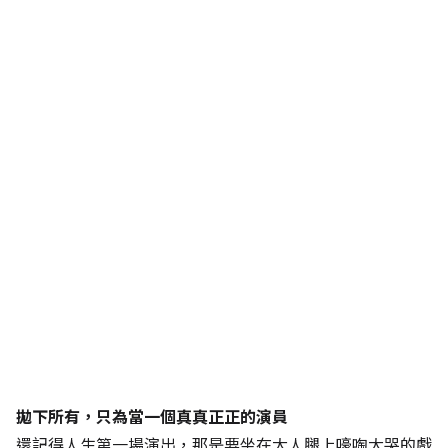
拋下所有，只為當一個真真正正的演員
還記得人生第一場演出，那是要坐在大人腿上嚎啕大哭的戲