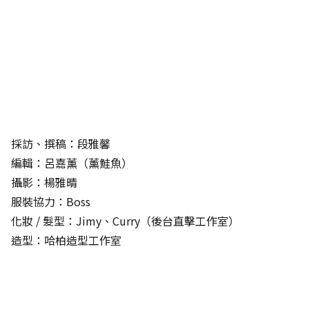
採訪、撰稿：段雅馨
編輯：呂嘉薰（薰鮭魚）
攝影：楊雅晴
服裝協力：Boss
化妝 / 髮型：Jimy、Curry（後台直擊工作室）
造型：哈柏造型工作室