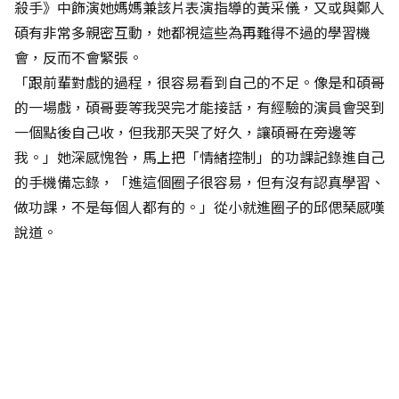
殺手》中飾演她媽媽兼該片表演指導的黃采儀，又或與鄭人
碩有非常多親密互動，她都視這些為再難得不過的學習機
會，反而不會緊張。
「跟前輩對戲的過程，很容易看到自己的不足。像是和碩哥
的一場戲，碩哥要等我哭完才能接話，有經驗的演員會哭到
一個點後自己收，但我那天哭了好久，讓碩哥在旁邊等
我。」她深感愧咎，馬上把「情緒控制」的功課記錄進自己
的手機備忘錄，「進這個圈子很容易，但有沒有認真學習、
做功課，不是每個人都有的。」從小就進圈子的邱偲琹感嘆
說道。