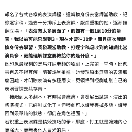
報名了各式各樣的表演課程，還轉換身份去當課堂助教、記
錄逐字稿，過去十分排斥上表演課、厭煩重複的她，逐漸推
翻立場，「
表演有太多層面了，假如有一個1到10分的量
表，我以前可能只學到3，現在才要往10走。而且這次我轉
換身份去學習，我發現當助教、打逐字稿吸收到的知識比當
演員多，更能理解課堂要教給你的是什麼。
」
她印象最深刻的是馬汀尼老師的啞劇，上完第一堂時，邱偲
琹百思不得其解，隨著課堂推進，她發現原來無聲的表演那
麼困難，才明瞭表演有多種層次，更領悟到啞劇能幫自己的
表演習慣去蕪存菁。
「接觸到太多劇本，有時候會痲痹，會發展出試鏡、演出的
標準模式，已經制式化了。但啞劇可以讓我丟掉多餘，讓我
回到最單純的狀態，卻仍在角色裡面。」
若說重上表演課是精煉技巧的矛，那麼，打工就是讓她內心
更強大、更無畏他人目光的盾。