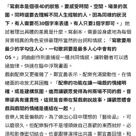
「
寫劇本是個很4D的狀態，要感受時間、空間、場景的氛
圍，同時還要去理解不同人生經驗的人，因為同樣的狀況
下，有人需要花30個字來表達，有人只要1個字即可。
」她
試著理出具體的差異是什麼。寫劇本，需要設身處地為每個
背景相異的角色安排最理所當然的台詞和情感；「
寫歌要用
最少的字勾住人心，一句歌詞要是最多人心中會有的
OS。
」詞曲創作則要捕捉一種共同情感，讓聆聽者可以透
過旋律，快速在腦中浮現畫面。
戲劇配樂又更複雜了，鄭宜農表示，配樂充滿變動性，在情
緒面的收放尤其困難。「
配樂的功能在讓一場戲的情緒明
確，或是建構氛圍，進而讓觀眾覺得為何兩場不同的戲，音
樂卻具有連貫性，這就是音樂在幫戲劇說故事，讓觀眾體會
戲與戲間的情緒是連結在一起。
」
音樂人常是偏執的，為了做出心目中理想的「藝術品」，可
以磨很久。但配樂製作不是埋頭做自己喜歡的東西就好，必
須和影像密切結合，也要跟導演得出共識。鄭宜農回憶，和