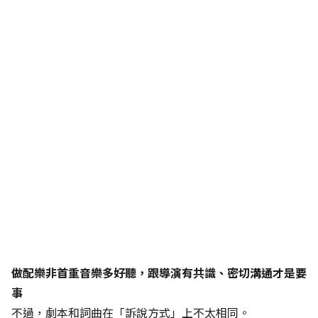
做配樂非首重音樂多好聽，跟導演有共識、密切溝通才是要
事
不過，劇本和詞曲在「訴說方式」上不太相同。