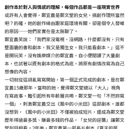
創作本於對人與情感的理解，每個作品都是一座現實世界
或許有人會覺得，鄭宜農是鄭文堂的女兒，搞創作理所當然
吧？的確，她的創作緣由跟家庭環境有關，卻是個令人發噱
的原因──她們家實在是太無聊了。
鄭宜農笑說：「我們家沒電視、沒網路，什麼都沒有，只有
整面牆的書和劇本，我又是獨生女，我只能看劇本。」這不
是開玩笑，沒有娛樂媒介的鄭宜農，自小便閱讀了大量劇
本，也試著以既有劇本的格式為底，將原有劇情改寫為自己
想像的內容。
一切就從這胡亂寫寫開始，第一個正式完成的劇本，是在鄭
宜農15歲那年。當時的她，覺得鄭文堂總以「大人」視角
在寫故事，難引起所有年齡層共鳴，鄭文堂一句「不然妳寫
一個」，刺激鄭宜農交出《風中的小米田》這部劇本。誰都
沒想到，《風中的小米田》不僅被拍成短片，還成為鄭文堂
歷年得過最多獎、賺最多錢的作品，「女兒的逆襲」讓鄭文
堂刮目相看。2年後，鄭宜農第一部長片劇本《夏天的尾