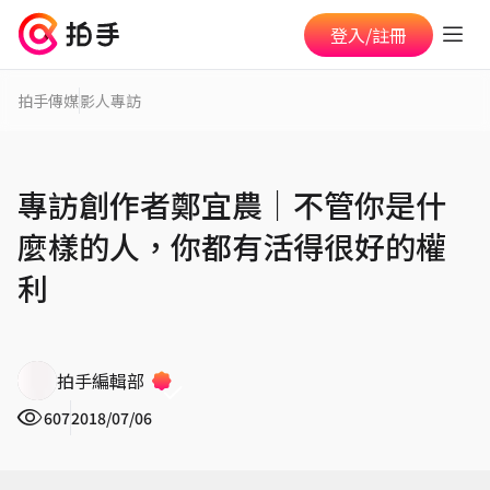
登入/註冊
拍手傳媒
影人專訪
專訪創作者鄭宜農│不管你是什
麼樣的人，你都有活得很好的權
利
拍手編輯部
607
2018/07/06