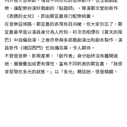
內外各大音樂節，埋首不同形式的音樂創作，包含戲劇配
樂，讓配樂扮演好戲劇的「點題師」，導演鄭文堂的新作
《奇蹟的女兒》，即由鄭宜農操刀配樂統籌。
在音樂這條路，鄭宜農的表現有目共睹，但大家別忘了，鄭
宜農最早是以演員身分為人所知，初次亮相便在《夏天的尾
巴》中自編自演，之後亦參與多部戲劇演出和劇本製作，演
員新作《魂囚西門》也拍攝完畢，令人期待。
不管是音樂、影視產業，「創作者」身分始終沒有離開過
她，層層疊加成更有彈性、富有不同刺激的鄭宜農，「我很
享受現在多元的狀態。」以「多元」概括她，很是精闢。