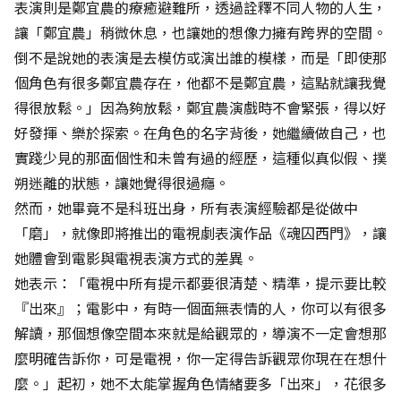
表演則是鄭宜農的療癒避難所，透過詮釋不同人物的人生，
讓「鄭宜農」稍微休息，也讓她的想像力擁有跨界的空間。
倒不是說她的表演是去模仿或演出誰的模樣，而是「即使那
個角色有很多鄭宜農存在，他都不是鄭宜農，這點就讓我覺
得很放鬆。」因為夠放鬆，鄭宜農演戲時不會緊張，得以好
好發揮、樂於探索。在角色的名字背後，她繼續做自己，也
實踐少見的那面個性和未曾有過的經歷，這種似真似假、撲
朔迷離的狀態，讓她覺得很過癮。
然而，她畢竟不是科班出身，所有表演經驗都是從做中
「磨」，就像即將推出的電視劇表演作品《魂囚西門》，讓
她體會到電影與電視表演方式的差異。
她表示：「電視中所有提示都要很清楚、精準，提示要比較
『出來』；電影中，有時一個面無表情的人，你可以有很多
解讀，那個想像空間本來就是給觀眾的，導演不一定會想那
麼明確告訴你，可是電視，你一定得告訴觀眾你現在在想什
麼。」起初，她不太能掌握角色情緒要多「出來」，花很多