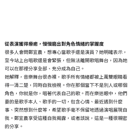
從表演獲得療癒，慢慢磨出對角色情緒的掌握度
很多人會問鄭宜農，想專心當歌手還是演員？她明確表示，
至今站上台唱歌還是會緊張，但無法離開歌唱舞台，因為她
可以在那裡分享全部、充分成為自己。
她解釋，音樂舞台很赤裸，歌手所有情緒都被上萬雙眼睛看
得一清二楚，同時自我檢視。你在那個當下不是別人或哪個
角色，你就是你，唱著代表自己的歌。而在樂迷眼中，他們
要的是歌手本人、歌手的一切，包含心情、最近遇到什麼
事、突然想到什麼等，希望歌手毫不保留地透過演唱展現自
我。鄭宜農享受這種自我揭露，或者該說，這是一種很親密
的分享。