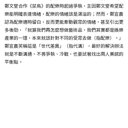
鄭文堂合作《菜鳥》的配樂時起過爭執，主因鄭文堂希望配
樂能明確表達情緒，配樂的情緒該是滿溢的；然而，鄭宜農
認為配樂適時留白，反而更能牽動觀眾的情緒，甚至引出更
多後勁，「就算我們再怎麼想做藝術品，我們其實都是娛樂
產業的一環，本來就該針對不同的受眾去做（指配樂）。」
鄭宜農笑稱這是「世代差異」（指代溝），最好的解決辦法
就是不斷溝通，不畏爭執、冷戰，也要試著找出兩人美感的
平衡點。