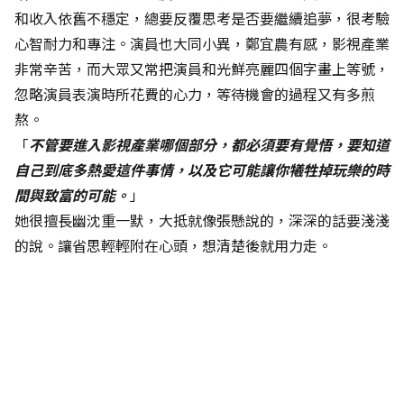
和收入依舊不穩定，總要反覆思考是否要繼續追夢，很考驗
心智耐力和專注。演員也大同小異，鄭宜農有感，影視產業
非常辛苦，而大眾又常把演員和光鮮亮麗四個字畫上等號，
忽略演員表演時所花費的心力，等待機會的過程又有多煎
熬。
「
不管要進入影視產業哪個部分，都必須要有覺悟，要知道
自己到底多熱愛這件事情，以及它可能讓你犧牲掉玩樂的時
間與致富的可能。
」
她很擅長幽沈重一默，大抵就像張懸說的，深深的話要淺淺
的說。讓省思輕輕附在心頭，想清楚後就用力走。