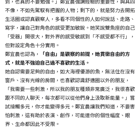
到，也真的不要勉強。」鄭宜農強調經驗的重要性，與其四
不像，不如先駕馭有把握的人物；剩下的，就是努力去開拓
生活圈或認真觀察人，多看不同個性的人如何說話、走路、
寫字，讓自己對角色的感受更加敏銳。她笑說雙魚座的自己
「受器」開很大，對外界的感受敏感到「不感受都不行」，
但對設定角色十分實用。
鄭宜農也認為，
「自由」是觀察的前提，她貫徹自由的方
式，就是不強迫自己過不喜歡的生活。
她自認需要足夠的自由，如大海裡優游的魚，無法住在沒有
窗戶、沒有光線的房間，也喜歡認識舒適圈以外的朋友，
「我需要一些刺激，所以我的朋友種類非常廣泛，我很喜歡
跟不同的人聊天，每次都可以從他們身上汲取新能量。」嘗
試接觸多元，你才能變得多元。鄭宜農讓我們知道，不要害
怕刺激，這有助於表演、創作，可能連你的個性幅度、眼
界、生命都因此不受限。