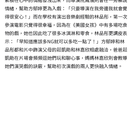
累積在心中的情緒發洩出來，而導演阮鳳儀則會在一旁解說
情緒，幫助方郁婷更為入戲：「只要導演在我旁邊我就會覺
得很安心！」而在學校有演出音樂劇經驗的林品彤，第一次
參演電影只覺得很幸福，因為在《美國女孩》中有多場吃食
物的戲，她也因此吃了很多冰淇淋和零食，林品彤更調皮表
示：「早知道應該多NG就可以多吃一點了！」方郁婷和林
品彤都和片中飾演父母的莊凱勛和林嘉欣相處融洽，爸爸莊
凱勛在片場會頻頻逗她們玩和聊心事，媽媽林嘉欣則會教導
她們演哭戲的訣竅，幫助初次演戲的兩人更快融入情緒。