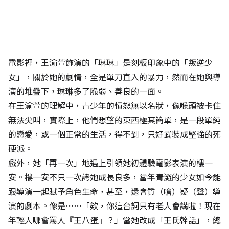
電影裡，王渝萱飾演的「琳琳」是刻板印象中的「叛逆少
女」，關於她的劇情，全是單刀直入的暴力，然而在她與導
演的堆疊下，琳琳多了脆弱、善良的一面。
在王渝萱的理解中，青少年的憤怒無以名狀，像喉頭被卡住
無法尖叫，實際上，他們想望的東西極其簡單，是一段單純
的戀愛，或一個正常的生活，得不到，只好武裝成堅強的死
硬派。
戲外，她「再一次」地遇上引領她初體驗電影表演的樓一
安。樓一安不只一次誇她成長良多，當年青澀的少女如今能
跟導演一起賦予角色生命，甚至，還會質（嗆）疑（聲）導
演的劇本。像是⋯⋯「欸，你這台詞只有老人會講啦！現在
年輕人哪會罵人『王八蛋』？」當她改成「王氏幹話」，總