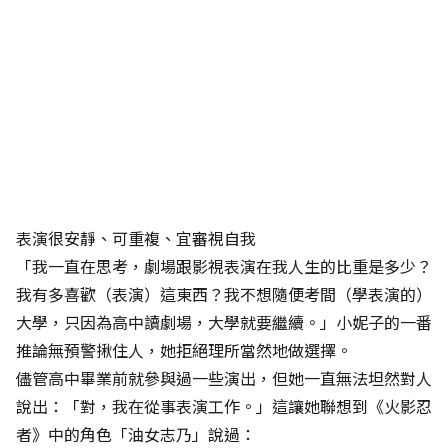
表演很安靜、可重複、宜審視自我
「我一直在思考，劇場跟影視表演在我人生的比重是多少？
我有多喜歡（表演）這東西？我不想隨便考間（學表演的）
大學，只因為高中讀劇場，大學就要繼續。」小妮子的一番
推論無預警揪住人，她拒絕理所當然地做選擇。
儘管高中畢業前就參與過一些演出，但她一直無法坦然對人
說出：「對，我在從事表演工作。」這讓她聯想到《火影忍
者》中的角色「油女志乃」說過：