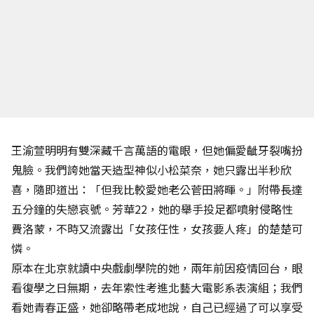
王渝萱明明有雙深藏千言萬語的電眼，但她偏愛齜牙裂嘴扮
鬼臉。我們誇她當天造型神似小松菜奈，她只露出半秒欣
喜，隨即道出：「但我比較愛她老公菅田將暉。」附帶長達
五分鐘的失戀哀號。芳華22，她的舉手投足都噴射侵略性
費洛蒙，不時又流露出「女孩任性，女孩要人疼」的楚楚可
憐。
原本在北京就讀中央戲劇學院的她，兩年前因疫情回台，眼
看復學之日無期，去年索性考進北藝大電影系表演組；我們
看她青春正盛，她卻略帶老成地說，自己已經過了可以享受