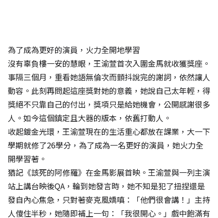
為了成為更好的演員，火力全開地學習
沒有辜負樓一安的慧眼，王渝萱首次入圍金馬就收獲獎座。
事隔三個月，重看她語無倫次而顫抖說完的謝詞，依然讓人
動容。此刻再問起這座獎對她的意義，她說自己太年輕，得
獎絕不只靠自己的付出，獎項只是給她機會，公開感謝很多
人。如今這個鎮定且大器的版本，依舊打動人。
收起鍍金光環，王渝萱現在的生活重心都放在課業，大一下
學期就修了26學分，為了成為一名更好的演員，她火力全
開學習著。
猶記《該死的阿修羅》在金馬影展首映。王渝萱與一列主演
站上講台映後QA，輪到她發言時，她不知是犯了扭捏還是
發自內心焦急，只對著麥克風嬌嗔：「他們很會講！」主持
人傻住半秒，她隨即補上一句：「我很開心。」戲中飽滿有