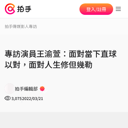
登入/註冊
拍手傳媒
影人專訪
專訪演員王渝萱：面對當下直球
以對，面對人生修但幾勒
拍手編輯部
3,075
2022/03/21