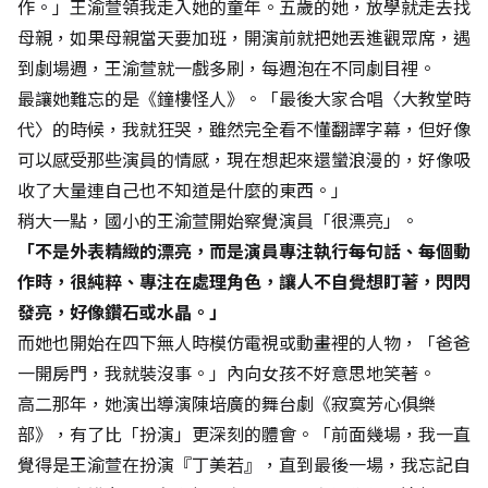
作。」王渝萱領我走入她的童年。五歲的她，放學就走去找
母親，如果母親當天要加班，開演前就把她丟進觀眾席，遇
到劇場週，王渝萱就一戲多刷，每週泡在不同劇目裡。
最讓她難忘的是《鐘樓怪人》。「最後大家合唱〈大教堂時
代〉的時候，我就狂哭，雖然完全看不懂翻譯字幕，但好像
可以感受那些演員的情感，現在想起來還蠻浪漫的，好像吸
收了大量連自己也不知道是什麼的東西。」
稍大一點，國小的王渝萱開始察覺演員「很漂亮」。
「不是外表精緻的漂亮，而是演員專注執行每句話、每個動
作時，很純粹、專注在處理角色，讓人不自覺想盯著，閃閃
發亮，好像鑽石或水晶。」
而她也開始在四下無人時模仿電視或動畫裡的人物，「爸爸
一開房門，我就裝沒事。」內向女孩不好意思地笑著。
高二那年，她演出導演陳培廣的舞台劇《寂寞芳心俱樂
部》，有了比「扮演」更深刻的體會。「前面幾場，我一直
覺得是王渝萱在扮演『丁美若』，直到最後一場，我忘記自