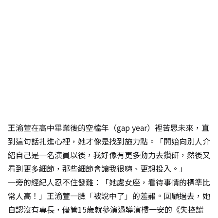
王渝萱在高中畢業後的空檔年（gap year）裡苦思未來，直
到這句話扎進心裡，她才像是找到施力點。「開始向別人介
紹自己是一名演員以後，我好像有更多動力去鑽研，然後又
看到更多細節，那些細節會讓我很嗨、更想投入。」
一旁的經紀人忍不住發難：「她處女座，看待事情的標準比
常人高！」王渝萱一臉「被說中了」的羞赧。回顧過去，她
自認沒有專長，儘管15歲就參演過導演樓一安的《失控謊