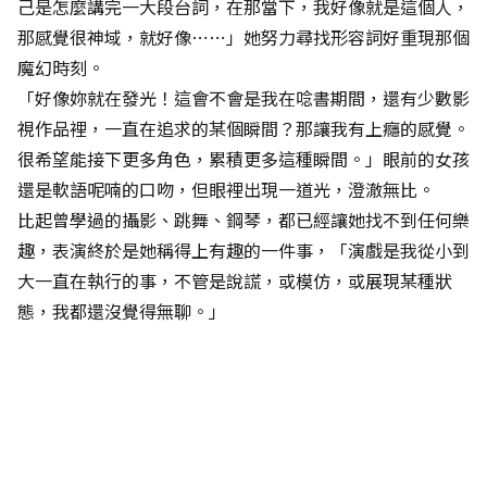
己是怎麼講完一大段台詞，在那當下，我好像就是這個人，
那感覺很神域，就好像⋯⋯」她努力尋找形容詞好重現那個
魔幻時刻。
「好像妳就在發光！這會不會是我在唸書期間，還有少數影
視作品裡，一直在追求的某個瞬間？那讓我有上癮的感覺。
很希望能接下更多角色，累積更多這種瞬間。」眼前的女孩
還是軟語呢喃的口吻，但眼裡出現一道光，澄澈無比。
比起曾學過的攝影、跳舞、鋼琴，都已經讓她找不到任何樂
趣，表演終於是她稱得上有趣的一件事，「演戲是我從小到
大一直在執行的事，不管是說謊，或模仿，或展現某種狀
態，我都還沒覺得無聊。」