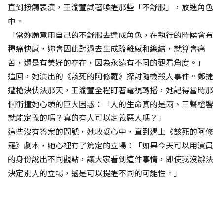
直到接觸表演，王渝萱試著喚醒那些「不舒服」，放進角色
中。
「當妳願意用自己的不舒服去達成角色，在執行的時候會有
種痛快感，妳會因此對過去生成疏離感和總結，就算會痛
苦，還是有美好的存在，因為永遠有不同的觀看角度。」
這回，她演出的《該死的阿修羅》探討隨機殺人事件。鄭捷
遭槍決伏法那天，王渝萱全程盯著電視轉播，她記得當時那
個衝撞她心頭的巨大困惑：「人的生命真的是兩、三聲槍響
就能定義的嗎？真的有人可以定義惡人嗎？」
這些沒有答案的問號，她收妥心中，直到遇上《該死的阿修
羅》劇本，她心裡有了篤定的立場：「如果今天可以用演員
的身份說出不同觀點，讓大家看到這件事情，即使我沒辦法
決定別人的立場，還是可以提醒不同的可能性。」