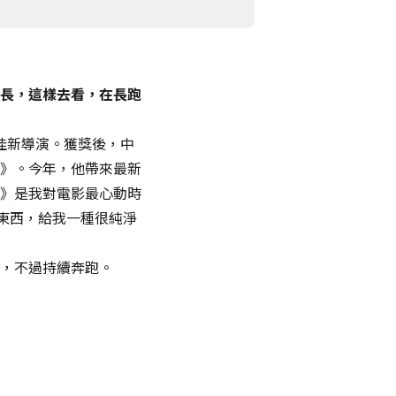
長，這樣去看，在長跑
佳新導演。獲獎後，中
》。今年，他帶來最新
》是我對電影最心動時
東西，給我一種很純淨
，不過持續奔跑。