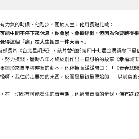
有力氣的時候，他跑步。關於人生，他用長跑比喻：
可能中間不停下來休息，你會累、會被絆倒，但因為你要跑得很
覺得這個『痛』在人生裡是一件大事。」
推出首部長片《台北星期天》，該片替他於第四十七屆金馬獎奪下最
，努力攢錢，歷時八年才終於創作出一直想拍的故事《幸福城市
事雛形來自年輕時寫的劇本，他停頓而緩緩開口：「《青春弒戀
怪啊，我往前走要拍的東西，反而是最初最原始的——以前寫的
，在一切都有可能發生的青春期；他邁開青澀的步伐，偶有跌跤