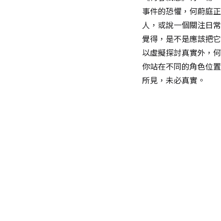
事件的恐懼，何蔚庭正
人，或說一個關注日常
覺得，是不是應該把它
以虛擬探討真實外，何
你站在不同的角色位置
所見，未必真實。