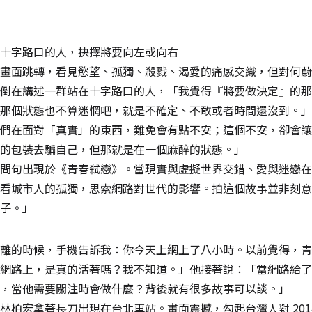
十字路口的人，抉擇將要向左或向右
畫面跳轉，看見慾望、孤獨、殺戮、渴愛的痛感交織，但對何蔚
倒在講述一群站在十字路口的人，「我覺得『將要做決定』的那
那個狀態也不算迷惘吧，就是不確定、不敢或者時間還沒到。」
們在面對「真實」的東西，難免會有點不安；這個不安，卻會讓
的包裝去騙自己，但那就是在一個麻醉的狀態。」
問句出現於《青春弒戀》。當現實與虛擬世界交錯、愛與迷戀在
看城市人的孤獨，思索網路對世代的影響。拍這個故事並非刻意
子。」
離的時候，手機告訴我：你今天上網上了八小時。以前覺得，青
網路上，是真的活著嗎？我不知道。」他接著說：「當網路給了
，當他需要關注時會做什麼？背後就有很多故事可以談。」
林柏宏拿著長刀出現在台北車站。畫面震撼，勾起台灣人對 201