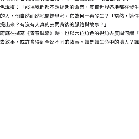
色說道：「那場我們都不想提起的命案，其實世界各地都在發生
的人，他自然而然地開始思考，它為何一再發生？「當然，這件
提出來？有沒有人真的去問背後的脈絡與故事？」
蔚庭在撰寫《青春弒戀》時，也以六位角色的視角去反問何謂「
去敘事，或許會得到全然不同的故事。誰是誰生命中的壞人？誰