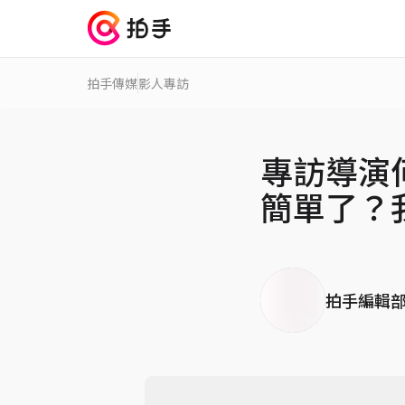
拍手傳媒
影人專訪
專訪導演
簡單了？
拍手編輯