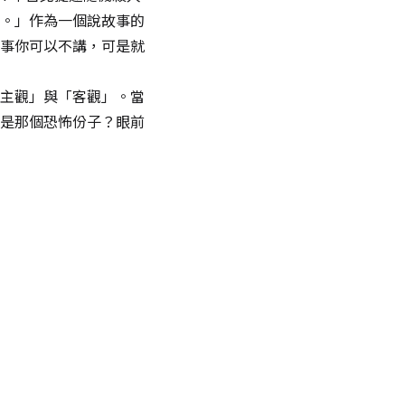
。」作為一個說故事的
事你可以不講，可是就
主觀」與「客觀」。當
是那個恐怖份子？眼前