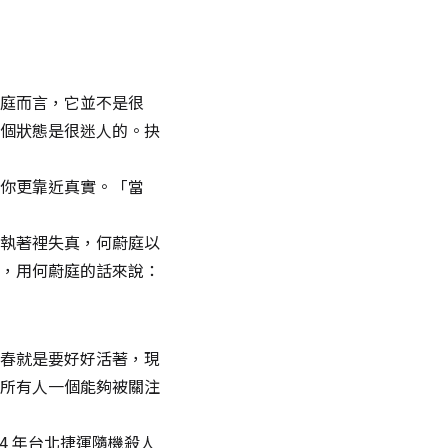
庭而言，它並不是很
個狀態是很迷人的。抉
你更靠近真實。「當
執著裡失真，何蔚庭以
，用何蔚庭的話來說：
春就是要好好活著，現
所有人一個能夠被關注
4 年台北捷運隨機殺人