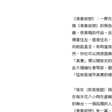
《青春弒戀》：一群在
隨《青春弒戀》的預告
痛、很黑暗的作品，反
擇要往左，還是往右，
何蔚庭直言，有時當我
然，你也可以用很甜美
「真實」便以開放式的
此片描繪社會現狀，觀
「這就是城市真實的樣
「我在（防疫旅館）隔
在每天花八小時在虛擬
的舞台。一個孤獨的人
《青春弒戀》有一幕，