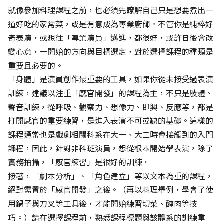
就像參加料理課程之前，也必須先瞭解自己只是想要煮出一
道好吃的家常菜，或是有意成為專業廚師。不管你是純粹好
奇表演，或想往「專業演員」邁進，都很好，或許日後會改
變心意，一開始的方向與目標選定，對於選擇課程的種類是
重要且必要的。
「身體」是演員創作最重要的工具，如果你從未接受過表演
訓練，建議以注重「感官開發」的課程為主，不只是肢體、
聲音訓練，從呼吸、觀察力、想像力、即興、反應等，都是
打開感官的重要練習，是進入表演不可或缺的基礎。這樣的
課程通常也是戲劇相關科系在大一、大二時會接觸到的入門
課程，因此，針對非科班演員，想從根本開始學表演，除了
實務拍攝，「感官練習」是很好的訓練。
接著，「劇本分析」、「角色建立」等以文本為重的課程，
絕對需置於「感官開發」之後。（再以料理舉例，學會了使
用鍋子與刀叉等工具後，才能開始練習切菜、醃肉等技
巧。）請在選擇課程前，熟悉課程標題與該體系的訓練重