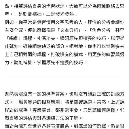
點，接著評估自身的學習狀況，大致可以分為兩種脈絡去思
考，一是勤能補拙，二是發光發熱：
例如，你平常是個習慣用文字思考的人，理性的分析會讓你
有安全感，便能選擇像是「文本分析」、「角色分析」甚至
「編劇」課程，扎深功夫，鑽研原先即擅長的技巧，以便從
此延伸，碰撞相較缺乏的部分。相對地，你也可以特別多去
上自己相對弱的課程，打破慣有的模式，用更多的練習與努
力，勤能補拙，掌握原先不擅長的技巧。
既然表演沒有一定的標準答案，也就沒有絕對正確的訓練方
式。「融會貫通的相互應用」將是關鍵課題。當然，上述課
程對於成為「專業演員」都非常重要，只是該如何選擇，仰
賴自我的評估與對各訓練方法的了解。
面對台灣乃至世界各類表演體系，到底該如何選擇，仍是很