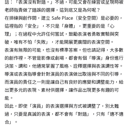
話：「表演沒有對錯。」不過，可能又會在練習或呈現時被
老師指責做了錯誤的選擇，這到底又是為何呢？
在排練與創作間，建立 Safe Place（安全空間）是必要的，
這裡指的「安全」，不只是「身體」，更重要的是「心
理」；在過程中允許任何嘗試，鼓勵表演者勇敢實驗與突
破，唯有不怕「失敗」，才能開展更廣闊的表演空間。
表演有無限的可能，也沒有標準答案。但也請記得，大多數
的創作裡，不管是影像或劇場，都會有個「導演」身份進行
決策、調和，他通常掌握了風格、詮釋選擇與表演調性等。
導演或表演指導會針對演員的表演做出取捨與不同的引導，
而演員的責任之一則是讓自己有良好的應變和調整能力，給
出更多元的表現、素材供選擇，讓作品出現更多有趣的可
能。
因此，即使「演員」的表演選擇與方式被調整了，別太難
過，只要是真誠的表演，都不會有「對錯」，只有「適不適
合」。