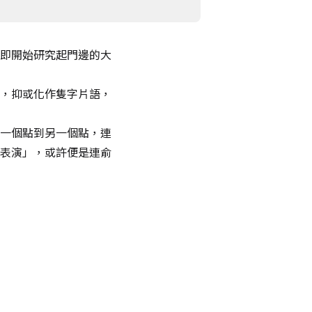
即開始研究起門邊的大
，抑或化作隻字片語，
一個點到另一個點，連
表演」，或許便是連俞