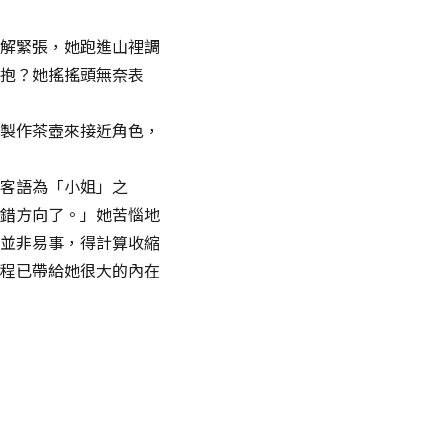
解緊張，她跑進山裡調
抱？她搖搖頭無奈表
製作茶壺來接近角色，
客語為「小姐」之
錯方向了。」她苦惱地
並非易事，得計算收縮
程已帶給她很大的內在