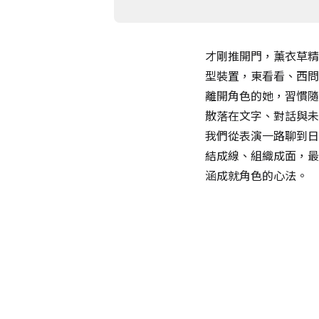
才剛推開門，薰衣草精
型裝置，東看看、西問
離開角色的她，習慣隨
散落在文字、對話與未
我們從表演一路聊到日
結成線、組織成面，最
涵成就角色的心法。