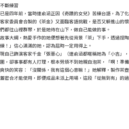
不斷練習
已是四年前，當時連俞涵正因《奇蹟的女兒》苦練台語，為了化
客家委員會合製的《茶金》又面臨客語挑戰，是否又躲進山的懷
們都往山裡群聚，於是她待在山下，做自己能做的事。
故事大綱，熱愛手作的她便想著先從背景「茶」下手，透過捏陶
練！」信心滿滿的她，認為屆時一定用得上。
現自己飾演客家千金「張薏心」（連俞涵都暱稱她為「小吉」，
圍，卻事事都有人打理，根本勞煩不到她親自泡茶，「啊！準備
爽快的笑容：「沒關係，我有這個心意嘛！」她解釋，製作茶壺
蓋密合才能使用，即便成品未派上用場，這段「從無到有」的過