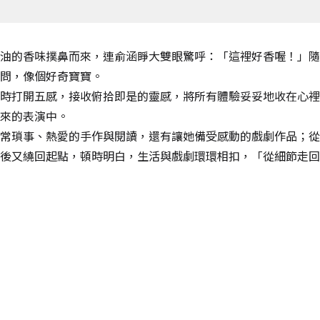
油的香味撲鼻而來，連俞涵睜大雙眼驚呼：「這裡好香喔！」隨
問，像個好奇寶寶。
時打開五感，接收俯拾即是的靈感，將所有體驗妥妥地收在心裡
來的表演中。
常瑣事、熱愛的手作與閱讀，還有讓她備受感動的戲劇作品；從
後又繞回起點，頓時明白，生活與戲劇環環相扣，「從細節走回