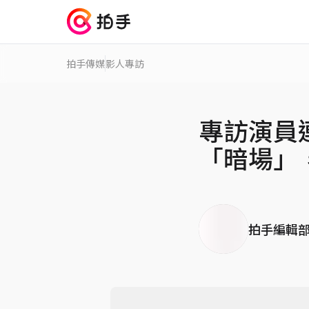
拍手傳媒
影人專訪
專訪演員
「暗場」
拍手編輯