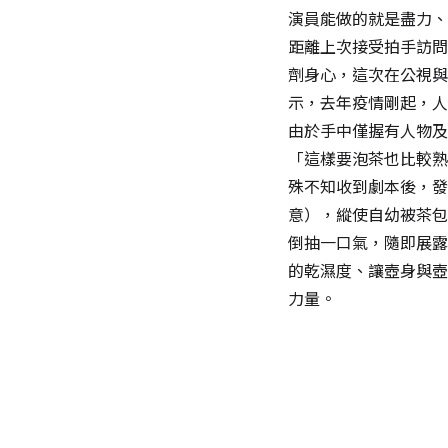
演員能做的就是盡力、
距離上次接受拍手訪問
劑身心，這次在公視與
示，去年疫情剛起，人
由於手中僅握有人物及
「這樣要泡茶也比較熟
殊不知收到劇本後，發
意），縱使自幼被茶包
倒抽一口氣，隨即展露
的乾濕度、讓壺身與壺
力量。