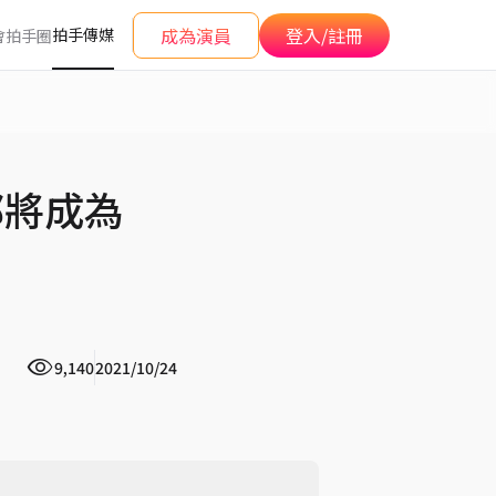
成為演員
登入/註冊
拍手傳媒
會
拍手圈
都將成為
9,140
2021/10/24