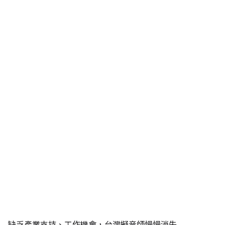
缺乏產業支持、工作機會，台灣擬音師慢慢消失