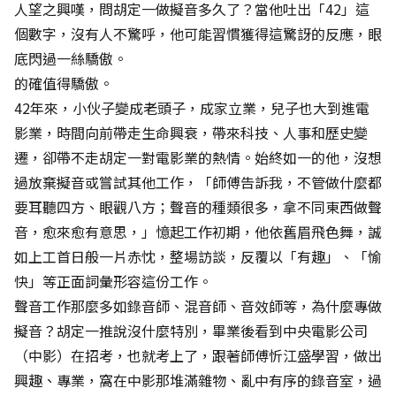
人望之興嘆，問胡定一做擬音多久了？當他吐出「42」這
個數字，沒有人不驚呼，他可能習慣獲得這驚訝的反應，眼
底閃過一絲驕傲。
的確值得驕傲。
42年來，小伙子變成老頭子，成家立業，兒子也大到進電
影業，時間向前帶走生命興衰，帶來科技、人事和歷史變
遷，卻帶不走胡定一對電影業的熱情。始終如一的他，沒想
過放棄擬音或嘗試其他工作，「師傅告訴我，不管做什麼都
要耳聽四方、眼觀八方；聲音的種類很多，拿不同東西做聲
音，愈來愈有意思，」憶起工作初期，他依舊眉飛色舞，誠
如上工首日般一片赤忱，整場訪談，反覆以「有趣」、「愉
快」等正面詞彙形容這份工作。
聲音工作那麼多如錄音師、混音師、音效師等，為什麼專做
擬音？胡定一推說沒什麼特別，畢業後看到中央電影公司
（中影）在招考，也就考上了，跟著師傅忻江盛學習，做出
興趣、專業，窩在中影那堆滿雜物、亂中有序的錄音室，過