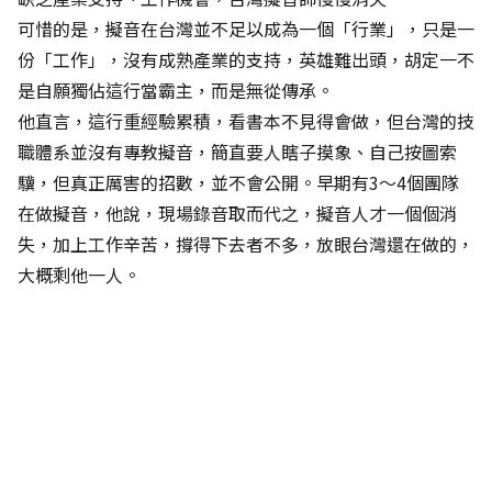
可惜的是，擬音在台灣並不足以成為一個「行業」，只是一
份「工作」，沒有成熟產業的支持，英雄難出頭，胡定一不
是自願獨佔這行當霸主，而是無從傳承。
他直言，這行重經驗累積，看書本不見得會做，但台灣的技
職體系並沒有專教擬音，簡直要人瞎子摸象、自己按圖索
驥，但真正厲害的招數，並不會公開。早期有3～4個團隊
在做擬音，他說，現場錄音取而代之，擬音人才一個個消
失，加上工作辛苦，撐得下去者不多，放眼台灣還在做的，
大概剩他一人。