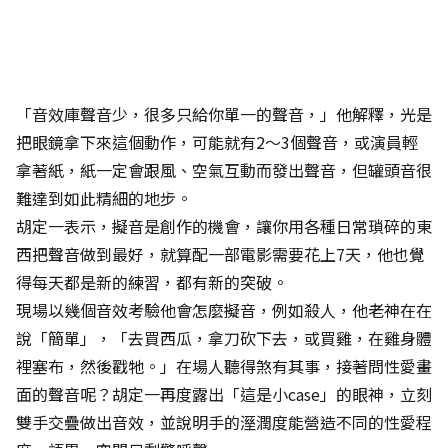
「音效庫聲音少，很多只給你單一的聲音，」他解釋，光是
把眼鏡拿下來這個動作，可能就有2～3個聲音，或演員輕
拿著紙，紙一定會跟風、空氣互動而發出聲音，但罐頭音很
難達到如此精細的地步。
胡定一表示，擬音是創作的機會，讓你用各種日常瑣碎的東
西把聲音做到最好，就算配一部電影需要花上7天，他也覺
得每天都是新的練習，都有新的突破。
現場以幾個音效考驗他會怎麼擬音，例如殺人，他老神在在
說「簡單」，「去買西瓜，拿刀砍下去，或買雞，在雞身體
裡塞布，然後戳牠。」在場人聽得煞有其事，接著問性愛畫
面的聲音呢？胡定一再度露出「這是小case」的眼神，立刻
雙手交疊做出音效，並說明手的溼潤度能營造不同的性愛程