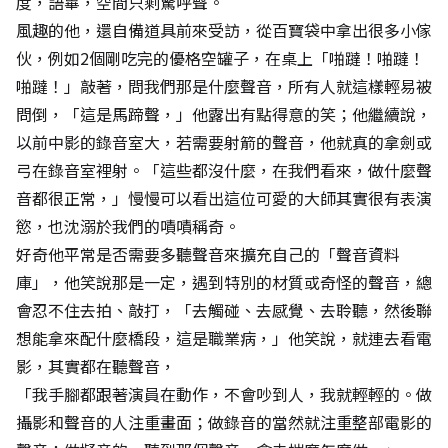
度，語畢，空間只剩驚呼聲。
風趣的他，還自備道具前來受訪，從百寶袋中拿出很多小傢
伙，例如2個剛吃完的優格空罐子，在桌上「啪躂！啪躂！
啪躂！」敲著，問我們那是什麼聲音，所有人就這樣輕易被
問倒，「這是馬蹄聲，」他露出有點得意的笑；他繼續說，
以前中影的錄音室大，若需要射箭的聲音，他就真的拿劍或
弓在錄音室裡射。「這些都沒什麼，在我們看來，做什麼聲
音都很正常，」慢慢可以看出這位可愛的大師其實很有表演
慾，也沈溺於我們的嘖嘖稱奇。
好奇他平常是否需要多聽聲音來擴充自己的「聲音資料
庫」，他笑說那是一定，遇到特別的材質或奇怪的聲音，總
會忍不住去拍、敲打，「去觸碰、去感覺、去聆聽，然後聯
想能拿來配什麼橋段，這是職業病，」他笑說，就連去看電
影，其實都在聽聲音，
「我手腳都跟著演員在動作，不會吵到人，我就輕輕的。做
攝影和聲音的人注重畫面；做錄音的當然就注重整部電影的