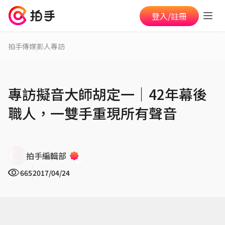
登入/註冊
拍手傳媒
影人專訪
專訪擬音大師胡定一│42年幕後
職人，一雙手重現所有聲音
拍手編輯部
665
2017/04/24