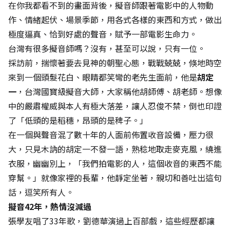
在你我都看不到的畫面背後，擬音師跟著電影中的人物動
作、情緒起伏、場景季節，用各式各樣的東西和方式，做出
極度逼真、恰到好處的聲音，賦予一部電影生命力。
台灣有很多擬音師嗎？沒有，甚至可以說，只有一位。
採訪前，揣懷著要去見神的朝聖心態，戰戰兢兢，倏地時空
來到一個頭髮花白、眼睛都笑彎的老先生面前，他是
胡定
一
，台灣國寶級擬音大師，大家稱他胡師傅、胡老師。想像
中的嚴肅權威與本人有極大落差，讓人忍俊不禁，倒也印證
了「低頭的是稻穗，昂頭的是稗子。」
在一個與聲音混了數十年的人面前佈置收音設備，壓力很
大，只見木訥的胡定一不發一語，熟稔地取走麥克風，繞進
衣服，幽幽別上，「我們拍電影的人，這個收音的東西不能
穿幫。」就像家裡的長輩，他靜定坐著，親切和善吐出這句
話，逗笑所有人。
擬音42年，熱情沒減過
張學友唱了33年歌，劉德華演過上百部戲，這些經歷都讓