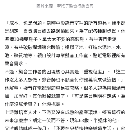
圖片來源：牽猴子整合行銷公司
「成本」也是問題，當時中影錄音室裡的所有道具，幾乎都
是胡定一自費購買或去路邊撿回來。為了配各種腳步聲，他
準備10幾雙鞋子、拿太太不要的高跟鞋，有些專門走泥
濘，有些破破爛爛適合踉蹌；還鑽了地，打造水泥地、水
池、礫質地等，親自設計專業擬音工作室，貼近電影裡所有
聲音需求。
不過，擬音工作者的困境核心其實是「重視程度」。「這工
作沒太多人想做，錄音師也不願意付你幾萬塊來做這個。」
他解釋，擬音在電影環節容易被忽略，很多人認為用罐頭音
加一加就好，其他漏掉就算了，「可是演員明明在走路，為
什麼沒腳步聲？」他頻搖頭。
上游難培育人才，下游又沒有成熟的產業環境，擬音這行的
未來怎麼辦？胡定一笑而不答，現年63歲、半退休的他，
又將眼睛瞇成一條月，「我現在只想快快樂樂過生活，」他