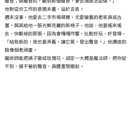
聲音；做擬音的，聽到那個聲音，會去揣摩怎麼做。」
他對這份工作的意猶未盡，溢於言表。
週末沒事，他愛去二手市場尋寶，尤愛破舊的老家具或古
董。與其給他一張光鮮亮麗的新椅子，他說，他要搖來搖
去、快斷掉的那張，因為會嘎嘎作響，比較好玩、好發揮，
「給我新的，我也要弄舊，讓它晃，發出聲音。」他調皮的
臉像個老頑童。
魔術師能把鴿子變成玫瑰花，胡定一大概是魔法師，把你捉
不到、摸不著的聲音，具體重現眼前。