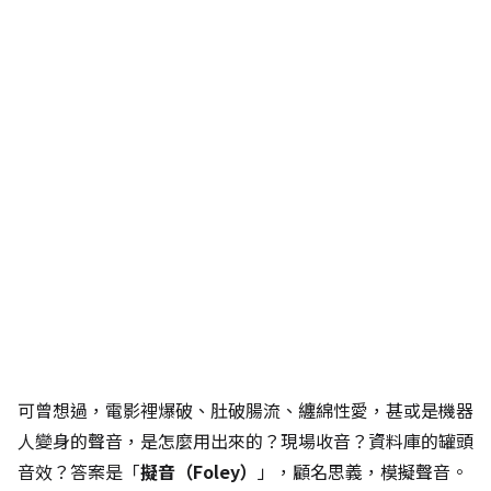
可曾想過，電影裡爆破、肚破腸流、纏綿性愛，甚或是機器
人變身的聲音，是怎麼用出來的？現場收音？資料庫的罐頭
音效？答案是「
擬音（Foley）
」，顧名思義，模擬聲音。