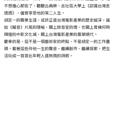
不想擔心那些了，聽聽古典樂、去社區大學上《認識台灣走
透透》，儘管享受他的第二人生。
胡定一的職業生涯，或許正是台灣電影產業的歷史縱深，誠
如《擬音》片尾的隱喻，關上錄音室的燈，也關上曾幾何時
輝煌的中影文化城，關上台灣電影產業的風華絕代。
慶幸的是，這不是一個藝術家的終點、不是胡定一的工作盡
頭。載著這些伴他一生的聲音，繼續創作、繼續探索，把生
活玩成一首首比年輕人還熱鬧的詩歌。