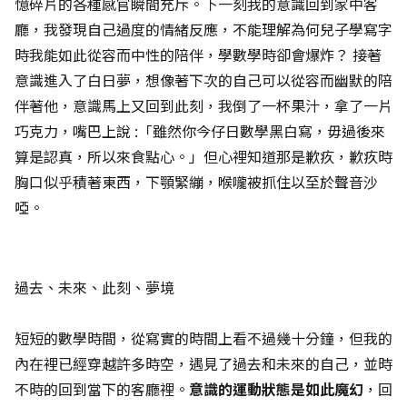
憶碎片的各種感官瞬間充斥。下一刻我的意識回到家中客
廳，我發現自己過度的情緒反應，不能理解為何兒子學寫字
時我能如此從容而中性的陪伴，學數學時卻會爆炸？ 接著
意識進入了白日夢，想像著下次的自己可以從容而幽默的陪
伴著他，意識馬上又回到此刻，我倒了一杯果汁，拿了一片
巧克力，嘴巴上說 :「雖然你今仔日數學黑白寫，毋過後來
算是認真，所以來食點心。」但心裡知道那是歉疚，歉疚時
胸口似乎積著東西，下顎緊繃，喉嚨被抓住以至於聲音沙
啞。
過去、未來、此刻、夢境
短短的數學時間，從寫實的時間上看不過幾十分鐘，但我的
內在裡已經穿越許多時空，遇見了過去和未來的自己，並時
不時的回到當下的客廳裡。
意識的運動狀態是如此魔幻
，回