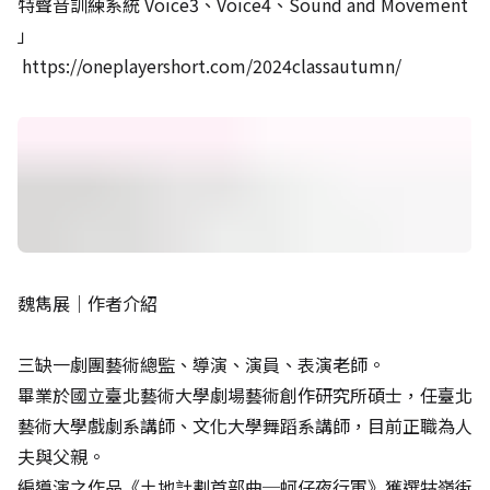
特聲音訓練系統 Voice3、Voice4、Sound and Movement
」
https://oneplayershort.com/2024classautumn/
魏雋展｜作者介紹
三缺一劇團藝術總監、導演、演員、表演老師。
畢業於國立臺北藝術大學劇場藝術創作研究所碩士，任臺北
藝術大學戲劇系講師、文化大學舞蹈系講師，目前正職為人
夫與父親。
編導演之作品《土地計劃首部曲─蚵仔夜行軍》獲選牯嶺街