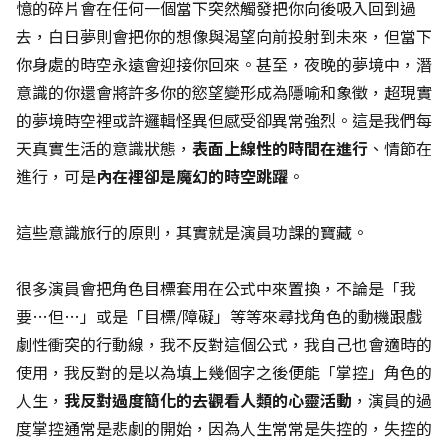
憶的碎片會在任何一個當下突然觸發把你向後吸入回到過
去，白日夢則會把你的想像與渴望向前投射到未來，但當下
你身處的時空永遠會迎接你回來。甚至，夜晚的夢境中，潛
意識的你還會將許多你的慾望變形成為隱喻和象徵，超現實
的夢境時空裡或許邏輯怪異但感受卻異常強烈。這是我們每
天真實生活的意識狀態，
表面上線性的時間在進行
、情節在
進行，可是
內在裡卻是魔幻的時空跳躍
。
這些意識旅行的原則，其實就是演員功課的寶藏。
很多演員會把角色目標套用在公式中來置換，不論是「我
要…但…」或是「目標/障礙」等等來尋找角色的動機跟戲
劇性衝突的行動線，我不反對這個公式，我自己也會適時的
使用，我反對的是以為填上幾個字之後便能「掌控」角色的
人生，
我反對過度簡化的去觀看人類的心靈活動
，演員的過
度掌控通常是悲劇的開始，因為人生常常是失控的，失控的