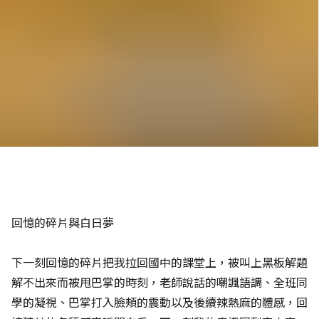
回憶的碎片與白日夢
下一刻回憶的碎片把我拉回國中的課堂上，被叫上黑板解題
解不出來而被甩巴掌的時刻，老師說話的嘲諷語調、全班同
學的凝視、巴掌打入臉頰的震動以及後續辣熱麻的體感，回