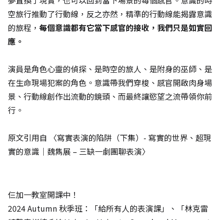
夢置換了現實，也可以回到當下場景的每個感官。意識的時
空旅行推動了行動線，反之亦然，精準的行動線能揭露意識
的旅程，
每個意識都有它當下感官的接收，我們只是如實回
應。
演員是角色心靈的偵探、是時空的旅人、是附身的巫師、是
在生命現場犯案的角色。意識帶我們穿梭、感官開啟肉身場
景、行動線創作出流動的鏡頭、而最終讓慾望之流帶領你前
行。
原文引用自
〈寫實表演的陷阱（下集）- 寫實的世界、超現
實的意識｜魏雋展 – 三缺一劇團聊表演〉
仨加一教室開課中！
2024 Autumn 秋季班：「給所有人的表演課」、「林克雷