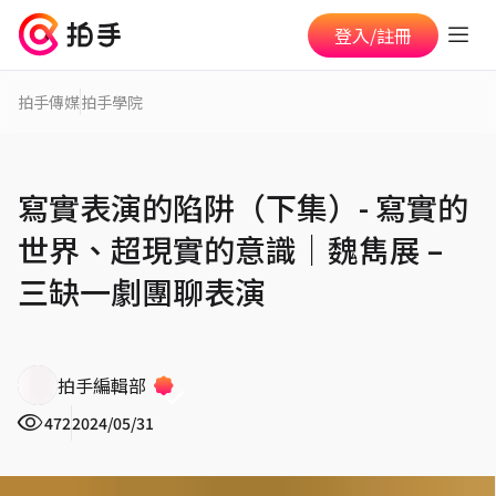
登入/註冊
拍手傳媒
拍手學院
寫實表演的陷阱（下集）- 寫實的
世界、超現實的意識｜魏雋展 –
三缺一劇團聊表演
拍手編輯部
472
2024/05/31