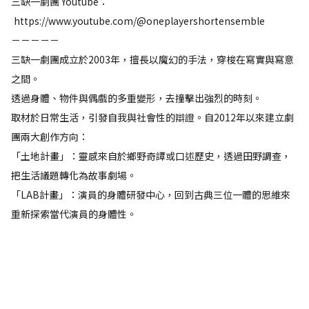
三缺一劇團 Youtube：
https://www.youtube.com/@oneplayershortensemble
－－－－－
三缺一劇團成立於2003年，擅長以魔幻的手法，穿梭在寫實與寫意
之間。
透過身體、物件與偶戲的多重變形，去撞擊出強烈的時刻。
取材於日常生活，引發自我與社會性的辯證。自2012年以來建立劇
團兩大創作方向：​
「土地計畫」：靈感來自於鄉野奇譚或口述歷史，透過田野調查，
把生活議題轉化為故事劇場。
「LAB計畫」：演員的身體研發中心，回到古典三位一體的思維來
重新探索當代演員的身體性。​