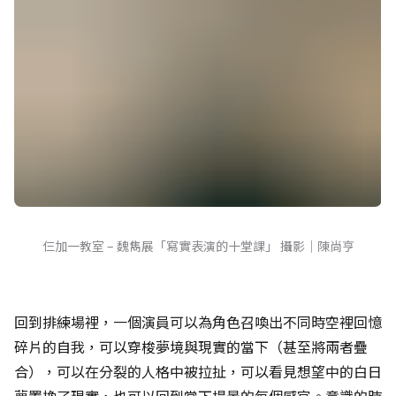
仨加一教室 – 魏雋展「寫實表演的十堂課」 攝影｜陳尚亨
回到排練場裡，一個演員可以為角色召喚出不同時空裡回憶
碎片的自我，可以穿梭夢境與現實的當下（甚至將兩者疊
合），可以在分裂的人格中被拉扯，可以看見想望中的白日