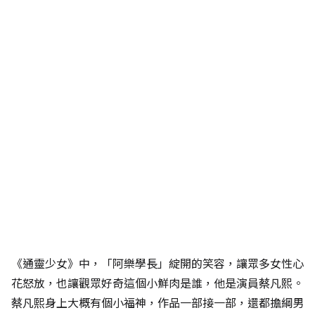
《通靈少女》中，「阿樂學長」綻開的笑容，讓眾多女性心
花怒放，也讓觀眾好奇這個小鮮肉是誰，他是演員蔡凡熙。
蔡凡熙身上大概有個小福神，作品一部接一部，還都擔綱男