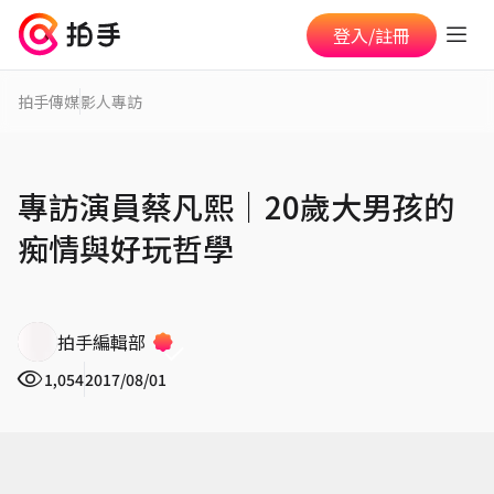
登入/註冊
拍手傳媒
影人專訪
專訪演員蔡凡熙│20歲大男孩的
痴情與好玩哲學
拍手編輯部
1,054
2017/08/01