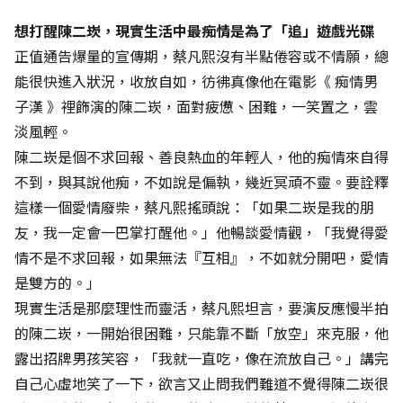
想打醒陳二崁，現實生活中最痴情是為了「追」遊戲光碟
正值通告爆量的宣傳期，蔡凡熙沒有半點倦容或不情願，總
能很快進入狀況，收放自如，彷彿真像他在電影《
痴情男
子漢
》裡飾演的陳二崁，面對疲憊、困難，一笑置之，雲
淡風輕。
陳二崁是個不求回報、善良熱血的年輕人，他的痴情來自得
不到，與其說他痴，不如說是偏執，幾近冥頑不靈。要詮釋
這樣一個愛情廢柴，蔡凡熙搖頭說：「如果二崁是我的朋
友，我一定會一巴掌打醒他。」他暢談愛情觀，「我覺得愛
情不是不求回報，如果無法『互相』，不如就分開吧，愛情
是雙方的。」
現實生活是那麼理性而靈活，蔡凡熙坦言，要演反應慢半拍
的陳二崁，一開始很困難，只能靠不斷「放空」來克服，他
露出招牌男孩笑容，「我就一直吃，像在流放自己。」講完
自己心虛地笑了一下，欲言又止問我們難道不覺得陳二崁很