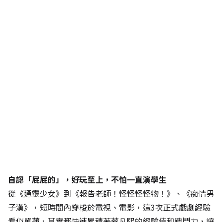
自認「屁屁的」，好玩至上，不怕一直演學生
從《通靈少女》到《報告老師！怪怪怪怪物！》、《痴情男
子漢》，短時間內穿梭於電視、電影，這3次正式戲劇經驗
看似單薄，其實都快速累積著蔡凡熙的經驗值和戰鬥力，讓