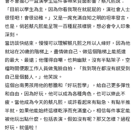
會不會擔心一直演學生這件事帶來負面影響？蔡凡熙說：
「目前以學生為主，因為你看我現在就屁屁的，演社會人士
很怪吧！會很幼稚。」又是一席充滿自知之明的坦率發言，
也是，倘若蔡凡熙能呈現一百種屁孩樣貌，想必會令人印象
深刻。
當訪談快結束，慢慢可以理解蔡凡熙之所以人緣好，因為他
就站在20歲的階梯上，盡情做自己、做這個階梯上能抵達
的最大、最遠；他懂得自嘲，也夠幽默，沒有半點架子，空
檔時間便跟工作人員做鬼臉自拍，「我到現在都沒有感受到
自己是個藝人，」他笑說。
這個台南男孩用他的憨膽和「好玩哲學」，給自己更多彈性
和自由，因為好玩，他可以成為各種角色，也可以樂此不
疲。當他成為今天的蔡凡熙，或許看起來有點急、有點半推
半就，如果他能始終這樣乾淨而充滿童心，相信每件事定能
被他玩出點什麼，包括表演。假如沒有呢？那又怎樣？過程
好玩，就值啦！