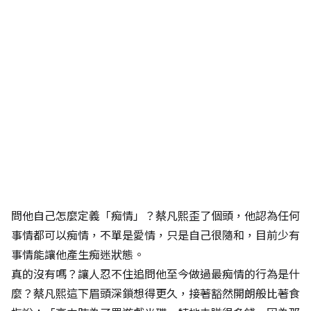
問他自己怎麼定義「痴情」？蔡凡熙歪了個頭，他認為任何
事情都可以痴情，不單是愛情，只是自己很隨和，目前少有
事情能讓他產生痴迷狀態。
真的沒有嗎？讓人忍不住追問他至今做過最痴情的行為是什
麼？蔡凡熙這下眉頭深鎖想得更久，接著豁然開朗般比著食