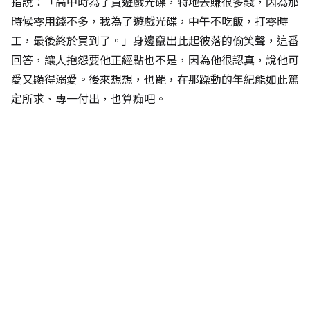
指說：「高中時為了買遊戲光碟，特地去賺很多錢，因為那
時候零用錢不多，我為了遊戲光碟，中午不吃飯，打零時
工，最後終於買到了。」身邊竄出此起彼落的偷笑聲，這番
回答，讓人抱怨要他正經點也不是，因為他很認真，說他可
愛又顯得溺愛。後來想想，也罷，在那躁動的年紀能如此篤
定所求、專一付出，也算痴吧。