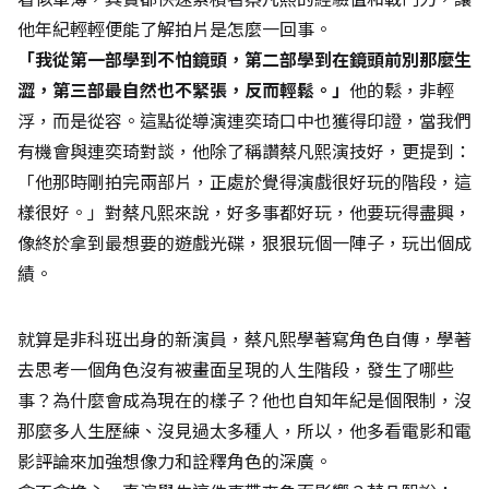
他年紀輕輕便能了解拍片是怎麼一回事。
「我從第一部學到不怕鏡頭，第二部學到在鏡頭前別那麼生
澀，第三部最自然也不緊張，反而輕鬆。」
他的鬆，非輕
浮，而是從容。這點從導演連奕琦口中也獲得印證，當我們
有機會與連奕琦對談，他除了稱讚蔡凡熙演技好，更提到：
「他那時剛拍完兩部片，正處於覺得演戲很好玩的階段，這
樣很好。」對蔡凡熙來說，好多事都好玩，他要玩得盡興，
像終於拿到最想要的遊戲光碟，狠狠玩個一陣子，玩出個成
績。
就算是非科班出身的新演員，蔡凡熙學著寫角色自傳，學著
去思考一個角色沒有被畫面呈現的人生階段，發生了哪些
事？為什麼會成為現在的樣子？他也自知年紀是個限制，沒
那麼多人生歷練、沒見過太多種人，所以，他多看電影和電
影評論來加強想像力和詮釋角色的深廣。