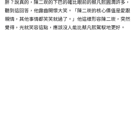
胖？說真的，陳二崁的下巴的確比眼前的蔡凡熙圓潤許多，
聽到這回答，他露齒開懷大笑。「陳二崁的核心價值是愛跟
親情，其他事情都笑笑就過了。」他這樣形容陳二崁，突然
覺得，光就笑容這點，應該沒人能比蔡凡熙駕馭地更好。