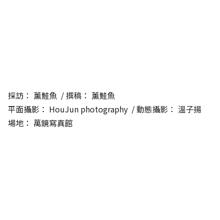
採訪：
薰鮭魚
/ 撰稿：
薰鮭魚
平面攝影：
HouJun photography
/ 動態攝影：
溫子揚
場地：
萬鏡寫真館