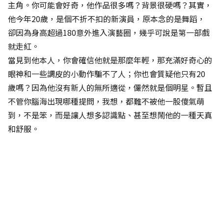
主角。你可能會好奇，他作品很多嗎？背景很硬嗎？其實，
他今年20歲，是個不折不扣的新演員，原本念的是舞蹈，
卻因為身高超過180意外進入演藝圈，幾乎可說是第一部戲
就走紅。
當見到他本人，你會確信他就是那麼年輕，那充滿好奇心的
眼神和一些調皮的小動作騙不了人；你也會質疑他只有20
歲嗎？因為他沒有新人的無所適從，儼然就是個明星。暫且
不管你腦海出現哪種提問，我想，都難不被他一股傻氣萌
到，不是笨，而是讓人想多認識點、甚至想鬧他的一種天真
和舒服。