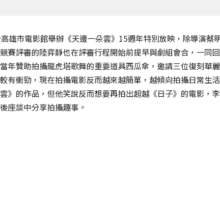
於高雄市電影館舉辦《天邊一朵雲》15週年特別放映，除導演蔡
競賽評審的陸弈靜也在評審行程開始前提早與劇組會合，一同回
當年贊助拍攝龍虎塔歌舞的重要道具西瓜傘，邀請三位復刻華麗
較有衝勁，現在拍攝電影反而越來越簡單，越傾向拍攝日常生活
雲》的作品，但他笑說反而想要再拍出超越《日子》的電影，李
後座談中分享拍攝趣事。