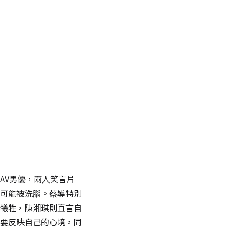
AV男優，兩人笑言片
可能被洗腦。蔡導特別
犧牲，陳湘琪則直言自
要反映自己的心境，同