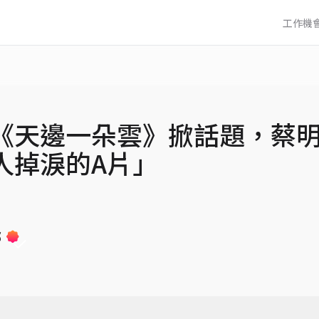
工作機
《天邊一朵雲》掀話題，蔡
人掉淚的A片」
部