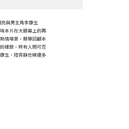
明亮與男主角李康生
味本片在大銀幕上的再
熱情場景，蔡導回顧本
的樣貌，昨有人問可否
康生、陸弈靜也暌違多