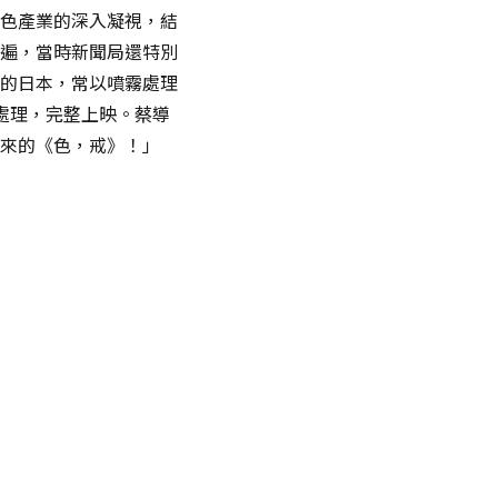
色產業的深入凝視，結
遍，當時新聞局還特別
的日本，常以噴霧處理
處理，完整上映。蔡導
來的《色，戒》！」