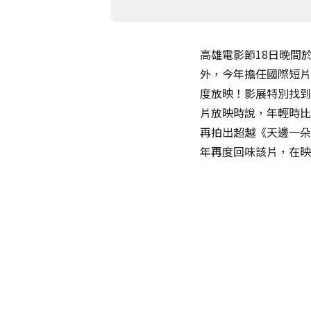
高雄電影節18日晚間
外，今年擔任國際短片
度放映！影展特別找到
片放映時說，年輕時比
再拍出超越《天邊一朵
年再度回味該片，在映