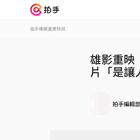
拍手傳媒
產業快訊
雄影重映
片「是讓
拍手編輯