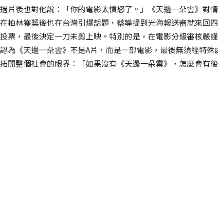
過片後也對他說：「你的電影太憤怒了。」《天邊一朵雲》對情
在柏林獲獎後也在台灣引爆話題，蔡導提到光海報送審就來回四
投票，最後決定一刀未剪上映。特別的是，在電影分級審核嚴謹
認為《天邊一朵雲》不是A片，而是一部電影，最後無須經特殊
拓開整個社會的眼界：「如果沒有《天邊一朵雲》，怎麼會有後