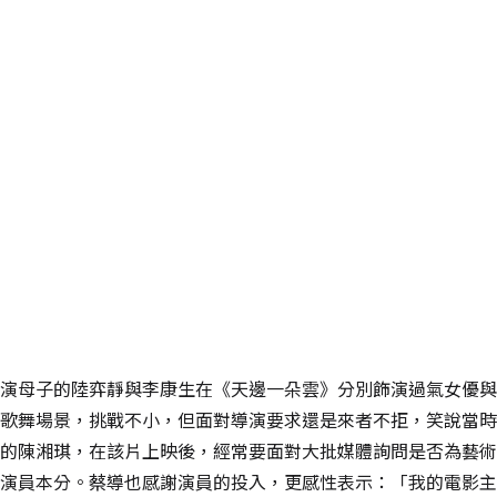
演母子的陸弈靜與李康生在《天邊一朵雲》分別飾演過氣女優與
歌舞場景，挑戰不小，但面對導演要求還是來者不拒，笑說當時
的陳湘琪，在該片上映後，經常要面對大批媒體詢問是否為藝術
演員本分。蔡導也感謝演員的投入，更感性表示：「我的電影主