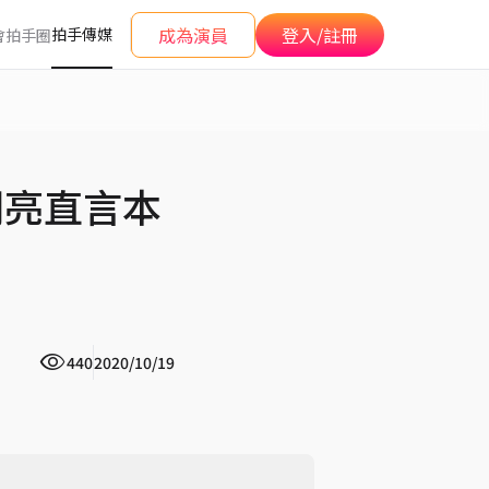
成為演員
登入/註冊
拍手傳媒
會
拍手圈
明亮直言本
440
2020/10/19