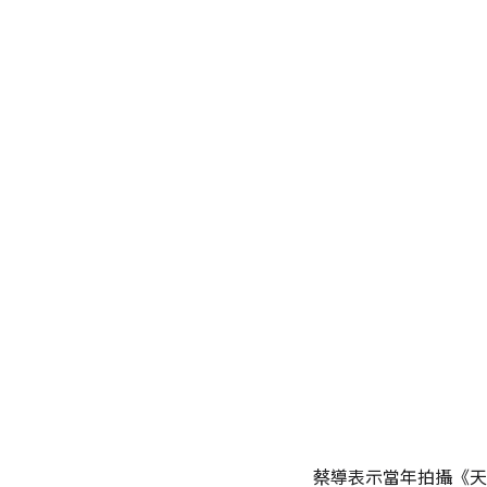
蔡導表示當年拍攝《天