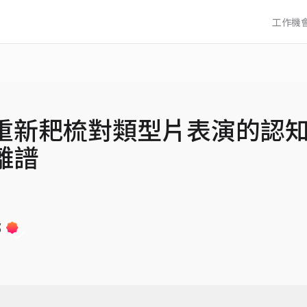
工作機
重新耙梳對類型片表演的認
離譜
部