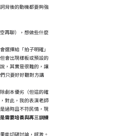
詞背後的動機都要夠強
空再聊），想做些什麼
會選擇給「拍子明確」
但會出現樣板或預設的
說，其實是很難的，讓
你們只要好好聽對方講
除劇本優劣（但這的確
，對此，我的表演老師
是過時且不符民情，現
是需要培養與再三訓練
果能切磋討論，感激。