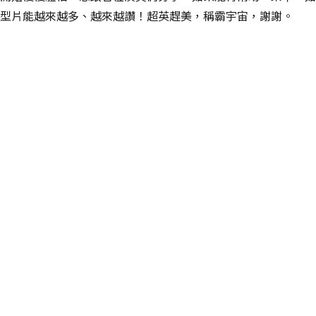
型片能越來越多、越來越讚！超英趕美，稱霸宇宙，謝謝。