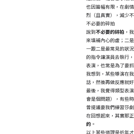
也因篇幅有限，在劇情
烈（且真實），減少不
不必要的碎拍
說到
不必要的碎拍
，我
來填補內心的虛；二是
一跟二是最常見的狀況
的指令讓演員去執行，
表演，也常是為了要抓
我想到，某些導演在我
話，然後再做反應就好
最後，我覺得類型表演
會是個問題），有些時
曾提議要我們練習莎劇
在回想起來，其實那正
的
。
以上某些道理是近年才