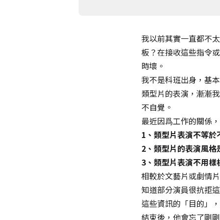
我以前其實一直都不太
板？在接收這些指令或
時壞。
我不是科班出身，基本
類型片的表演，漸漸我
不自覺。
最近因爲工作的關係，
1、類型片表演不等於
2、類型片的表演風格
3、類型片表演不用樣
相較於文藝片或劇情片
知道部分演員很抗拒這
這些資訊的「目的」，
結束後，他會忘了剛剛