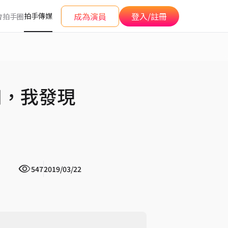
成為演員
登入/註冊
拍手傳媒
會
拍手圈
知，我發現
547
2019/03/22