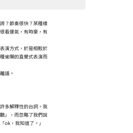
誇？節奏很快？某種樣
很看運氣，有時豪，有
表演方式，於是相較於
種偷懶的直覺式表演而
離譜。
許多解釋性的台詞。我
聽」，而忽略了我們說
「ok，我知道了。」