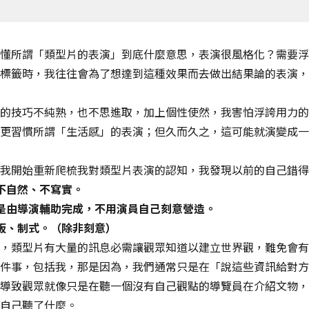
懂所謂「類型片的表演」到底什麼意思，表演很風格化？需要浮
標籤時，我往往會為了想達到這種效果而去做出結果論的表演，
的技巧不純熟，也不思進取，加上個性使然，我害怕浮誇用力的
更習慣所謂「生活感」的表演；但久而久之，這可能就演變成一
我開始重新爬梳我對類型片表演的認知，我發現以前的自己錯得
不自然、不寫實。
是由導演輔助完成，不用演員自己刻意營造。
板、制式。（除非刻意）
，類型片有大量的訊息必需讓觀眾知道以建立世界觀，難免會有
件事，包括我，那是因為，我們通常只是在「說這些資訊給對方
導致觀眾就像只是在聽一個沒有自己觀點的導覽員在介紹文物，
自己聽了什麼。