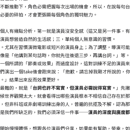
不斷推動下，角色必需把握每次出場的機會，所以，在說每句台
必要的碎拍，才會更張顯每個角色的獨特魅力。
個人有幾點分析，第一就是演員沒安全感（這又是另一件事，有
演員想營造自然的生活感；三，單純個人無意識的習慣。
。尤其在習慣演微電影或短片的演員身上；為了調整，導演可能
像是「他講到某句話時，你就先往後退三步，再講台詞。」等。
一個所謂的「節奏或效果」而過度設計，這對訓練不足的演員來
們演出一個take後會跑來說：「抱歉，請忘掉我剛才所說的，
。」結果出來反而效果更好。
最難的，就是「
台詞也許不寫實，但演員必需說得寫實。
」先撇
候世界觀開太大，就會看得出哪些演員根本不相信自己存在於那
，但非科班或非劇場訓練出身的人，普遍的抗拒及不解，認為那
是我們所缺乏的，我們必須深信一件事──
演員的深度與廣度都
開始慢慢體悟，想跟各位演員們分享，如果能有幫助，榮幸，如