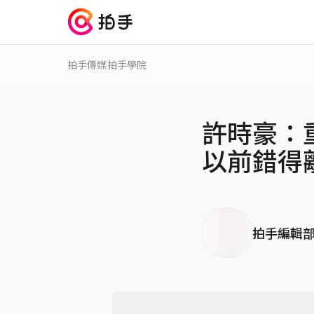
拍手傳媒
拍手學院
許時豪：
以前錯得
拍手編輯