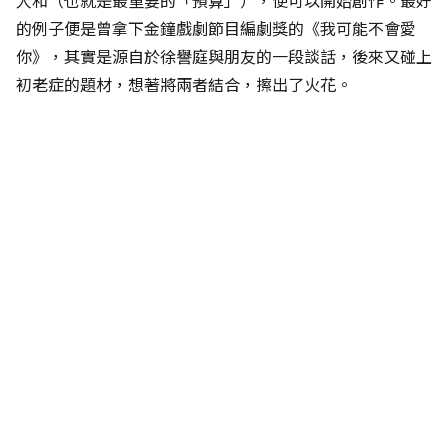
人和（也就是最重要的「預算」），便可以開始創作。最好
的例子便是曾拿下金鐘戲劇節目編劇獎的《我可能不會愛
你》，其實是源自於徐譽庭與朋友的一段談話，後來又碰上
初老症的題材，想著將兩者結合，擦出了火花。