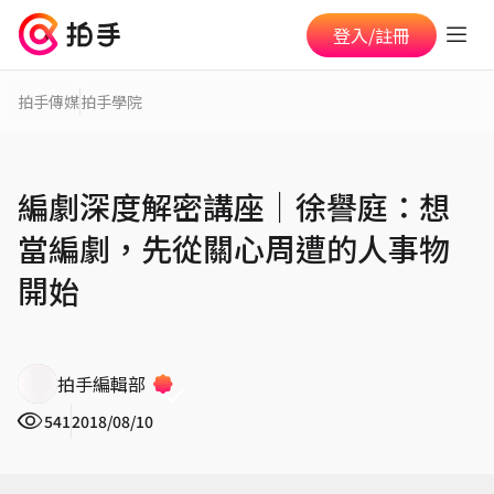
登入/註冊
拍手傳媒
拍手學院
編劇深度解密講座│徐譽庭：想
當編劇，先從關心周遭的人事物
開始
拍手編輯部
541
2018/08/10