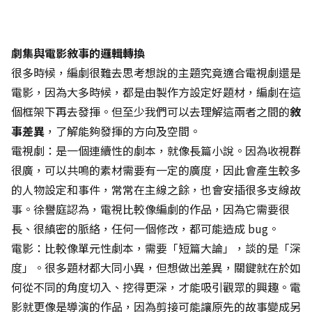
劇集與電影敘事的邏輯轉換
很多時候，編劇很難去思考想說的主題究竟適合電視劇還是
電影，因為大多時候，都是由製作方設定好題材，編劇在這
個框架下再去發揮。但至少我們可以去理解這兩者之間的
敘
事差異
，了解能夠發揮的方向及空間。
電視劇：是一個連續性的劇本，就像長篇小說。因為收視群
很廣，可以共鳴的素材需要有一定的廣度，因此會產生較多
的人物設定和事件，常常在主線之餘，也會安插很多支線故
事。徐譽庭認為，電視比較像編劇的作品，因為它需要很
長、很縝密的脈絡，任何一個修改，都可能造成 bug。
電影：比較像單元性劇本，需要「短篇大論」，談的是「深
度」。很多題材都大同小異，但想做出差異，關鍵就在於如
何從不同的角度切入、挖得更深，才能吸引觀眾的興趣。電
影就更像是導演的作品，因為剪接可能讓原先的故事變成另