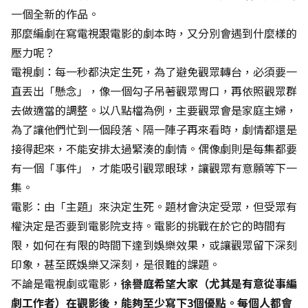
一個全新的作品。
那麼編劇在寫電視跟電影的劇本時，又分別會遇到什麼樣的
壓力呢？
電視劇：每一秒都決定生死，為了避免觀眾轉台，必須要一
直丟出「懸念」，像一個勾子吊著觀眾胃口，再依照觀眾群
去做適當的調整。以八點檔為例，主要觀眾會是家庭主婦，
為了讓他們忙到一個段落、隔一陣子再來看時，劇情都還是
接得起來，不能安排太過緊湊的劇情。偶像劇則是每集都要
有一個「事件」，才能吸引觀眾眼球，讓觀眾有意願等下一
集。
電影：由「主題」來決定生死。題材會決定受眾，但受眾有
權決定是否要到電影院支持。電影的挑戰在於它的時間有
限，如何在有限的時間下達到娛樂效果，或讓觀眾留下深刻
印象，甚至既娛樂又深刻，是很難的課題。
不論是電視劇或電影，
徐譽庭希望大家（尤其是有意從事編
劇工作者）在觀影後，能夠至少寫下3個優點。每個人都會