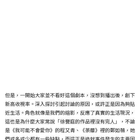
但是，一開始大家並不看好這個劇本，沒想到播出後，創下
新高收視率。深入探討引起討論的原因，或許正是因為夠貼
近生活。角色就像是我們的縮影，反應了真實的生活現況，
這也是為什麼大家常說「徐譽庭的作品裡沒有完人」，不論
是《我可能不會愛你》的程又青、《荼蘼》裡的鄭如薇，她
們或多或少都有一些缺點，而這正是造就事件發生的主要因