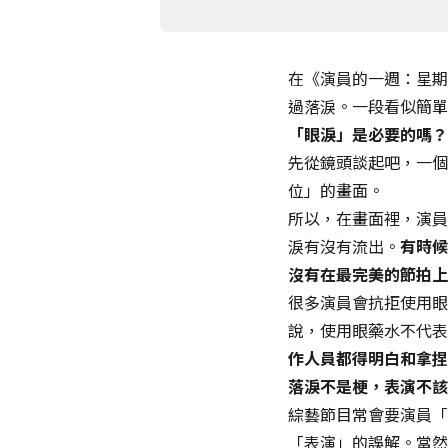
在《演員的一週：星期
過落淚。一段看似簡單
「眼淚」是必要的嗎？
先從鏡頭談起吧，一個
位」的畫面。
所以，在畫面裡，演員
淚有沒有流出。
有時候
沒有在最完美的節拍上
很多演員會抗拒使用眼
說，使用眼藥水不代表
作人員都得明白和拿捏
落淚不是梗，表演不該
綜藝節目常會要演員「
「表演」的誤解。當然