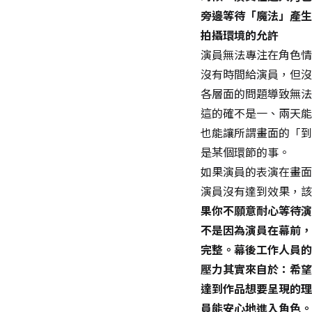
旁邊等待「魔法」產生
拍攝環境的允許
演員無法專注在角色情
沒有時間給演員，但沒
各層面的問題導致無法
這的確不是一、兩天能
也能讓所謂畫面的「到
是某個環節的事。
如果演員的表演在畫面
演員沒有達到效果，該
果你不願意耐心等待演
不是因為演員在幕前，
完整。幕後工作人員的
壓力其實來自於：希望
達到作品想要呈現的理
員能安心地進入角色。