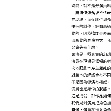
時間，就不是好演員嗎
「無法快速落淚不代表
在現場，每個職位都是
迅速的創作，評價高過
覺的，因為這能最表面
憑感覺的表演方式，我
又會失去什麼？
表演是一種真實的幻想
演員在現場是個領航者
次地跟劇本產生距離的
對腳本的解讀會有不同
不是因為導演有權威，
演員也是類似的狀態。
這是成就一部作品如何
我們見到演員把角色加
時候，演員在進入角色