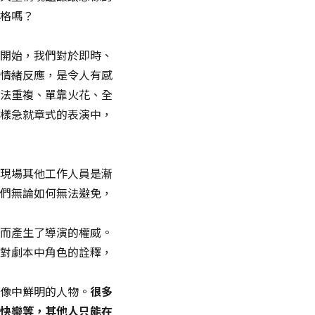
格嗎？
開始，我們對於即時、
情緒反應，是令人有感
法重複、單靠火花、全
樣急就章式的表演中，
現場其他工作人員是漸
們無論如何無法避免，
而產生了導演的權威。
對劇本中角色的詮釋，
像中鮮明的人物。
很多
快樂等，其他人只能在