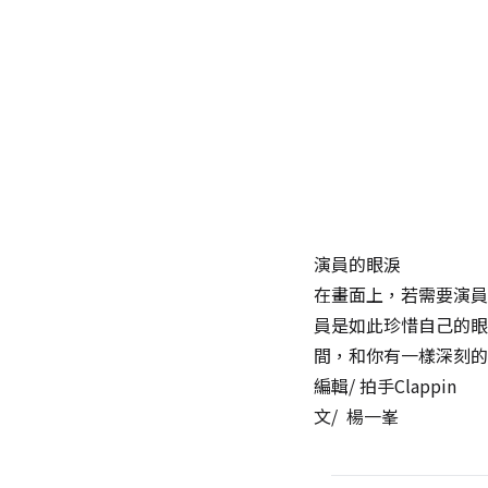
演員的眼淚
在畫面上，若需要演員
員是如此珍惜自己的眼
間，和你有一樣深刻的
編輯/
拍手Clappin
文/
楊一峯