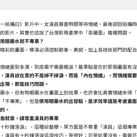
一拍攝日》影片中，女演員需要時間等待情緒，最後卻因拍攝時
的影片，其實也述說了台灣影視產業中「各層面」複雜問題。
用眼藥水就不專業？
精彩的畫面，導演必須控制節奏、美感，加上各技術部門的配合
情緒要到多滿，到底需不需要眼淚？基準點是在於那個畫面有沒
，演員該在意的不是掉不掉淚，而是「內在情緒」，而情緒需要
出現，那是技巧問題。
藥水，但有時眼藥水在畫面上的效果，也許會比真實情緒來得「
「不專業」，但是
使用眼藥水的出發點，是求效率還是考慮畫面
的。
急就章，請尊重演員的專業
十秒鐘落淚」，這種綜藝梗，某方面是不尊重「演員」這個專業
，演員有十秒鐘落淚這項技巧，是很好；可是如果沒有，需要花