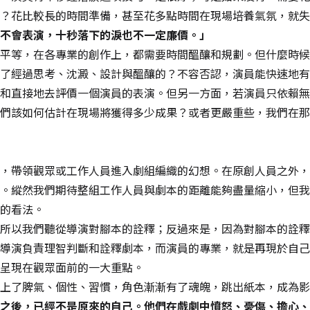
？花比較長的時間準備，甚至花多點時間在現場培養氣氛，就失
不會表演，十秒落下的淚也不一定廉價。」
平等，在各專業的創作上，都需要時間醞釀和規劃。但什麼時候
了經過思考、沈澱、設計與醞釀的？不容否認，演員能快速地有
和直接地去評價一個演員的表演。但另一方面，若演員只依賴無
們該如何估計在現場將獲得多少成果？或者更嚴重些，我們在那
，帶領觀眾或工作人員進入劇組編織的幻想。在原創人員之外，
。縱然我們期待整組工作人員與劇本的距離能夠盡量縮小，但我
的看法。
所以我們聽從導演對腳本的詮釋；反過來是，因為對腳本的詮釋
導演負責理智判斷和詮釋劇本，而演員的專業，就是再現於自己
呈現在觀眾面前的一大重點。
上了脾氣、個性、習慣，角色漸漸有了魂魄，跳出紙本，成為影
之後，已經不是原來的自己。他們在戲劇中憤怒、憂傷、擔心、