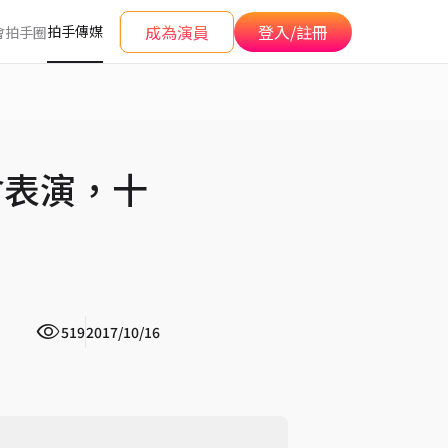
成為演員
登入/註冊
拍手傳媒
會
拍手圈
會表演，十
519
2017/10/16