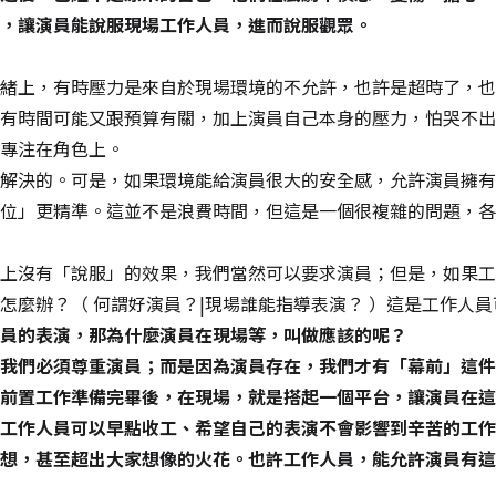
，讓演員能說服現場工作人員，進而說服觀眾。
緒上，有時壓力是來自於現場環境的不允許，也許是超時了，也
有時間可能又跟預算有關，加上演員自己本身的壓力，怕哭不出
專注在角色上。
解決的。可是，如果環境能給演員很大的安全感，允許演員擁有
位」更精準。這並不是浪費時間，但這是一個很複雜的問題，各
上沒有「說服」的效果，我們當然可以要求演員；但是，如果工
怎麼辦？（
何謂好演員？|現場誰能指導表演？
）這是工作人員
員的表演，那為什麼演員在現場等，叫做應該的呢？
我們必須尊重演員；而是因為演員存在，我們才有「幕前」這件
前置工作準備完畢後，在現場，就是搭起一個平台，讓演員在這
工作人員可以早點收工、希望自己的表演不會影響到辛苦的工作
想，甚至超出大家想像的火花。也許工作人員，能允許演員有這