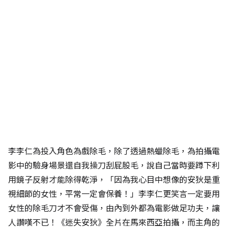
李李仁為投入角色為戲除毛，除了透過熱蠟除毛，為拍攝電
影中的驗身場景還自我操刀刮屁股毛，說自己當時要蹲下利
用鏡子反射才能除得乾淨，「因為我心目中想像的安狄是重
視細節的女性，平常一定會保養！」李李仁更笑言一定要用
女性的除毛刀才不會受傷，由內到外都為電影做足功夫，讓
人讚嘆不已！《迷失安狄》全片在馬來西亞拍攝，而主角的