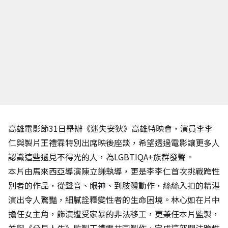
高雄電影節31日舉辦《迷失安狄》高雄特映會，演員李李
仁與製片王禮霖特別出席映後座談，希望透過電影讓更多人
認識這些還見不得光的人，為LGBTIQA+族群發聲。
本片由馬來西亞導演陳立謙執導，更是李李仁首次挑戰跨性
別者的作品，從聲音、眼神、到肢體動作，絲絲入扣的精湛
演出令人驚豔，細膩詮釋變性者的生命困境。林心如在片中
擔任女主角，飾演遭受家暴的非法移工，更兼任本片監製，