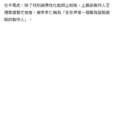
也不馬虎，除了特別請男性化妝師上粉底，上戲前製作人王
禮霖還幫忙檢查，被李李仁稱為「全世界第一個幫我屁股遮
瑕的製作人」。