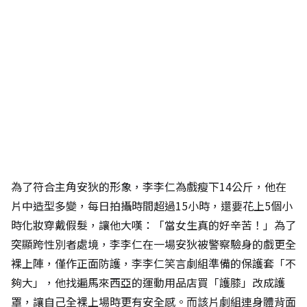
為了符合主角安狄的形象，李李仁為戲瘦下14公斤，他在
片中造型多變，每日拍攝時間超過15小時，還要花上5個小
時化妝穿戴假髮，讓他大嘆：「當女生真的好辛苦！」為了
突顯跨性別者處境，李李仁在一場安狄被警察驗身的戲更全
裸上陣，僅作正面防護，李李仁笑言劇組準備的保護套「不
夠大」，他找遍馬來西亞的運動用品店買「護膝」改成護
罩，讓自己全裸上場時更有安全感。而該片劇組連身體背面