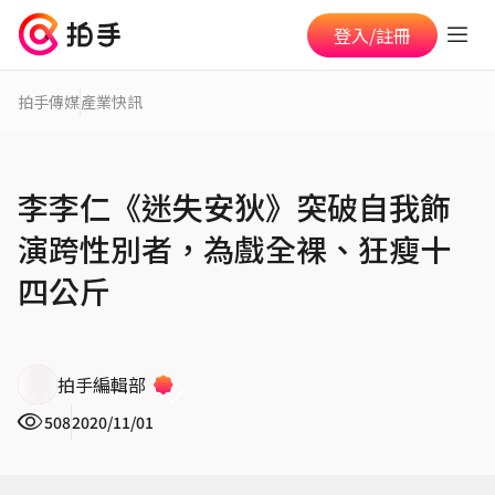
登入/註冊
拍手傳媒
產業快訊
李李仁《迷失安狄》突破自我飾
演跨性別者，為戲全裸、狂瘦十
四公斤
拍手編輯部
508
2020/11/01