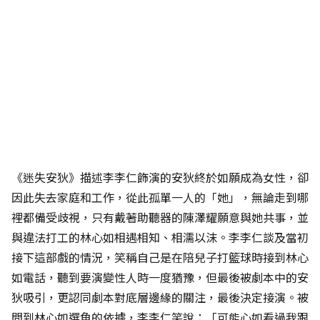
《迷失安狄》描述李李仁飾演的安狄終於如願成為女性，卻
因此失去家庭和工作，從此孤單一人的「她」，無論走到哪
裡都備受歧視，只有戴著助聽器的陳澤耀願意與她共事，並
與違法打工的林心如相遇相知、相濡以沫。李李仁談及當初
接下這部戲的情況，笑稱自己是在陪兒子打籃球時接到林心
如電話，聽到要演變性人時一度猶豫，但最後被劇本中的安
狄吸引，更認同劇本對底層邊緣的關注，最後決定接演。被
問到林心如選角的依據，李李仁笑說：「可能心如看過我跟