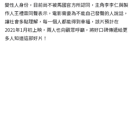
變性人身份，目前尚不被馬國官方所認同，主角李李仁與製
作人王禮霖同聲表示，電影需要為不能自己發聲的人說話，
讓社會多點理解，每一個人都能得到幸福，該片預計在
2021年1月初上映，兩人也向觀眾呼籲，將好口碑傳遞給更
多人知道這部好片！