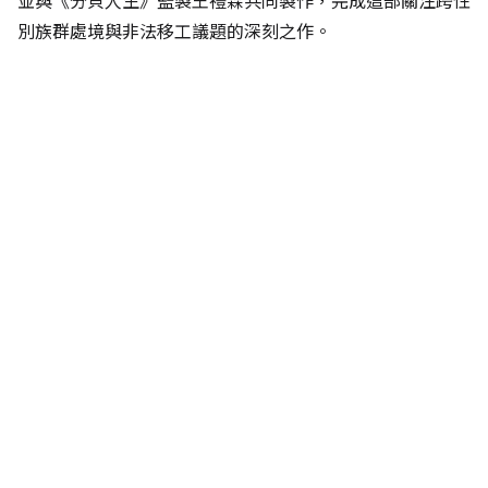
並與《分貝人生》監製王禮霖共同製作，完成這部關注跨性
別族群處境與非法移工議題的深刻之作。