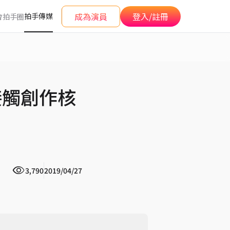
成為演員
登入/註冊
拍手傳媒
會
拍手圈
接觸創作核
3,790
2019/04/27