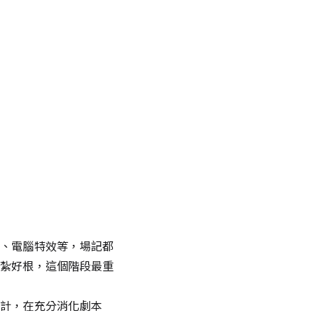
、電腦特效等，場記都
紮好根，這個階段最重
計，在充分消化劇本