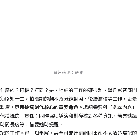
圖片來源：網路
什麼的？打板？打雜？是，場記的工作的確很雜，舉凡影音部門
須略知一二，拍攝期的劇本及分鏡對照、後續歸檔等工作，更是
料庫，更是接觸創作核心的重要角色。
場記需要對「劇本內容」
保拍攝的一貫性；同時協助導演和副導核對各種資訊，若有缺鏡
時間長度等，皆要適時提醒。
記的工作內容一知半解，甚至可能連劇組同事都不太清楚場記的