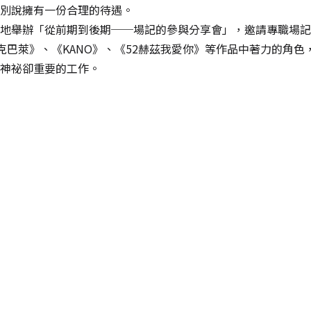
別說擁有一份合理的待遇。
地舉辦「從前期到後期──場記的參與分享會」，邀請專職場記
德克巴萊》、《KANO》、《52赫茲我愛你》等作品中著力的角
神祕卻重要的工作。