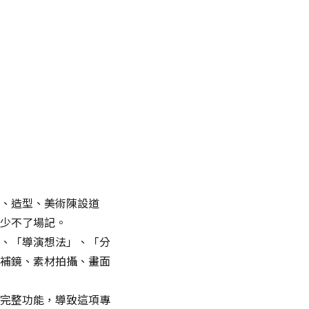
、造型、美術陳設道
少不了場記。
、「導演想法」、「分
補鏡、素材拍攝、畫面
完整功能，導致這項專