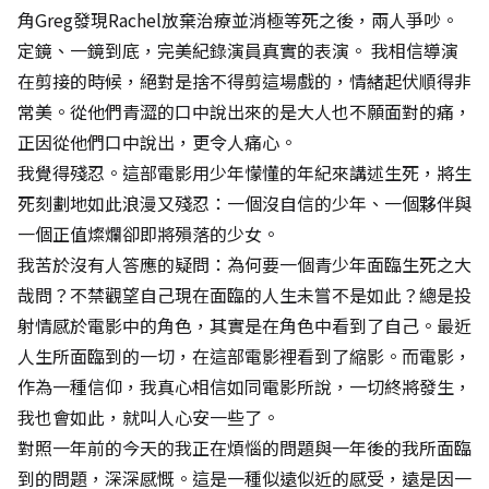
角Greg發現Rachel放棄治療並消極等死之後，兩人爭吵。
定鏡、一鏡到底，完美紀錄演員真實的表演。 我相信導演
在剪接的時候，絕對是捨不得剪這場戲的，情緒起伏順得非
常美。從他們青澀的口中說出來的是大人也不願面對的痛，
正因從他們口中說出，更令人痛心。
我覺得殘忍。這部電影用少年懞懂的年紀來講述生死，將生
死刻劃地如此浪漫又殘忍：一個沒自信的少年、一個夥伴與
一個正值燦爛卻即將殞落的少女。
我苦於沒有人答應的疑問：為何要一個青少年面臨生死之大
哉問？不禁觀望自己現在面臨的人生未嘗不是如此？總是投
射情感於電影中的角色，其實是在角色中看到了自己。最近
人生所面臨到的一切，在這部電影裡看到了縮影。而電影，
作為一種信仰，我真心相信如同電影所說，一切終將發生，
我也會如此，就叫人心安一些了。
對照一年前的今天的我正在煩惱的問題與一年後的我所面臨
到的問題，深深感慨。這是一種似遠似近的感受，遠是因一