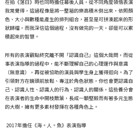
在拍《落日》時也同時擔任幕後人員，從不同角度領悟表演
我常覺得，這過程像是將一整箱的樂高積木倒出來，依照顏
色、大小與數種能產生的排列組合，甚至是可拼湊起來的形
狀歸檔，而我深信這個過程，沒有做完的一天，卻是可以累
積起來的智慧。
所有的表演觀點終究離不開「認識自己」這個大哉問，而從
事表演指導的過程中，能不斷理解自己的心理運作與意識
（無意識），再從被協助的演員與學生身上獲得迴向。為了
引領對方在鏡頭前放鬆、專注於角色狀態，你也會更認識自
己、認識人性、認識人的行為、認識人的關係，這些養分會
在表演者的生命中開枝散葉，長成一顆堅毅而有著多元生態
的大樹，擁有更多素材發揮在各種角色上。
2017年擔任《海。人。魚》表演指導