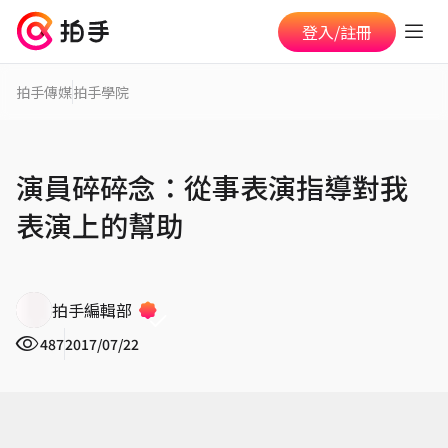
登入/註冊
拍手傳媒
拍手學院
演員碎碎念：從事表演指導對我
表演上的幫助
拍手編輯部
487
2017/07/22