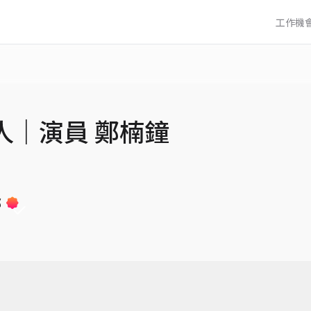
工作機
人｜演員 鄭楠鐘
部