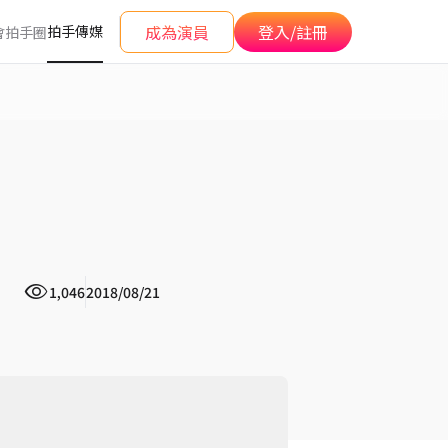
成為演員
登入/註冊
拍手傳媒
會
拍手圈
1,046
2018/08/21