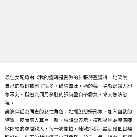
最佳女配角由《我的靈魂是愛做的》張詩盈獲得，她笑說，
自己的戲份被剪了很多，儘管如此，她的每一場戲都讓人印
象深刻。挺著九個月孕肚的張詩盈自帶霸氣，令人無法忽
視。
飾演伴侶為同志的女性角色，她擺脫怨婦形象，加入幽默的
特質，反而讓人耳目一新，張詩盈表示，這都是因為導演陳
敏郎給的空間夠大，每一次開拍，陳敏郎都只設定幾個目標