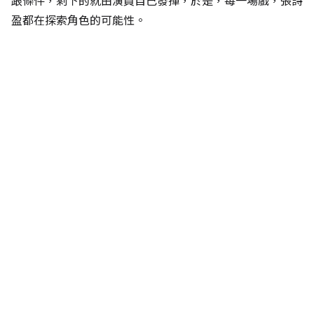
跟條件，剩下的就由演員自己發揮，於是，每一場戲，張詩
盈都在探索角色的可能性。