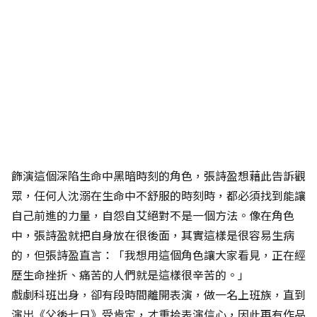
飾演這個深陷生命中黑暗時刻的角色，張詩盈想藉此告訴觀
眾，任何人沈溺在生命中不舒服的時刻時，都必須找到能讓
自己前進的力量，自怨自艾絕對不是一個方法。像在角色
中，張詩盈就把自身放在很後面，其實這樣是很容易生病
的，但張詩盈直言：「我想用這個角色讓大家看見，正在經
歷生命挫折、痛苦的人們就是這樣很辛苦的。」
戲劇科班出身，卻有段時間離開表演，做一名上班族，直到
演出《父後七日》受肯定，才重拾表演信心，因此再有作品