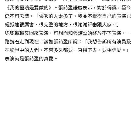
《我的靈魂是愛做的》。張詩盈謙虛表示，對於得獎，至今
仍不可思議，「優秀的人太多了，我並不覺得自己的表演已
經抵達很厲害、很完整的地方，很謝謝評審跟大家。」
兜兜轉轉又回來表演，可想而知張詩盈始終放不下表演，一
路撐著走到現在。誠如張詩盈所說：「我想告訴所有演員及
在紛爭中的人們，不管多久都要一直撐下去、要相信愛。」
表演就是張詩盈的真愛。