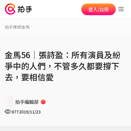
登入/註冊
拍手傳媒
金馬
金馬56│張詩盈：所有演員及紛
爭中的人們，不管多久都要撐下
去，要相信愛
拍手編輯部
877
2019/11/23