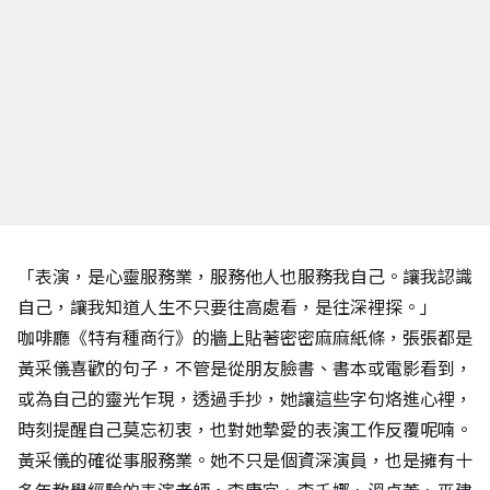
「表演，是心靈服務業，服務他人也服務我自己。讓我認識
自己，讓我知道人生不只要往高處看，是往深裡探。」
咖啡廳《特有種商行》的牆上貼著密密麻麻紙條，張張都是
黃采儀喜歡的句子，不管是從朋友臉書、書本或電影看到，
或為自己的靈光乍現，透過手抄，她讓這些字句烙進心裡，
時刻提醒自己莫忘初衷，也對她摯愛的表演工作反覆呢喃。
黃采儀的確從事服務業。她不只是個資深演員，也是擁有十