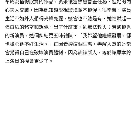
布成為值得欣賞的作品，黃采儀當然會善盡任務，但她的內
心天人交戰，因為她知道影視環境並不優渥、很辛苦，演員
生活不如外人想得光鮮亮麗，機會也不總是有，她怕燃起一
張白紙的慾望和想像，出了什麼事，卻無法救火；若遇優秀
的新演員，這個糾結更五味雜陳，「我希望他繼續發展，卻
也擔心他不好生活。」正因看透這個生態，善解人意的她常
會覺得自己在破壞演員體制，因為訓練新人，等於讓原本線
上演員的機會更少了。