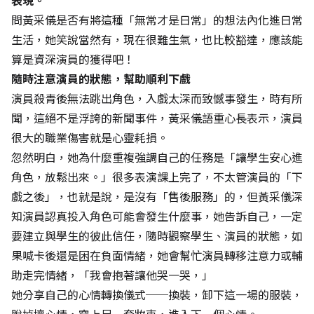
表現。
問黃采儀是否有將這種「無常才是日常」的想法內化進日常
生活，她笑說當然有，現在很難生氣，也比較豁達，應該能
算是資深演員的獲得吧！
隨時注意演員的狀態，幫助順利下戲
演員殺青後無法跳出角色，入戲太深而致憾事發生，時有所
聞，這絕不是浮誇的新聞事件，黃采儀語重心長表示，演員
很大的職業傷害就是心靈耗損。
忽然明白，她為什麼重複強調自己的任務是「讓學生安心進
角色，放鬆出來。」很多表演課上完了，不太管演員的「下
戲之後」，也就是說，是沒有「售後服務」的，但黃采儀深
知演員認真投入角色可能會發生什麼事，她告訴自己，一定
要建立與學生的彼此信任，隨時觀察學生、演員的狀態，如
果喊卡後還是困在負面情緒，她會幫忙演員轉移注意力或輔
助走完情緒，「我會抱著讓他哭一哭，」
她分享自己的心情轉換儀式──換裝，卸下這一場的服裝，