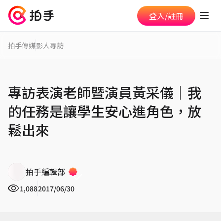
登入/註冊
拍手傳媒
影人專訪
專訪表演老師暨演員黃采儀│我
的任務是讓學生安心進角色，放
鬆出來
拍手編輯部
1,088
2017/06/30