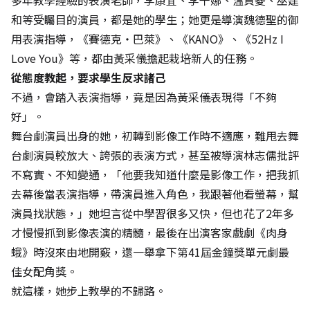
多年教學經驗的表演老師，李康宜、李千娜、溫貞菱、巫建
和等受矚目的演員，都是她的學生；她更是導演魏德聖的御
用表演指導，《賽德克‧巴萊》、《KANO》、《52Hz I
Love You》等，都由黃采儀擔起栽培新人的任務。
從態度教起，要求學生反求諸己
不過，會踏入表演指導，竟是因為黃采儀表現得「不夠
好」。
舞台劇演員出身的她，初轉到影像工作時不適應，難甩去舞
台劇演員較放大、誇張的表演方式，甚至被導演林志儒批評
不寫實、不知變通，「他要我知道什麼是影像工作，把我抓
去幕後當表演指導，帶演員進入角色，我跟著他看螢幕，幫
演員找狀態，」她坦言從中學習很多又快，但也花了2年多
才慢慢抓到影像表演的精髓，最後在出演客家戲劇《肉身
蛾》時沒來由地開竅，還一舉拿下第41屆金鐘獎單元劇最
佳女配角獎。
就這樣，她步上教學的不歸路。