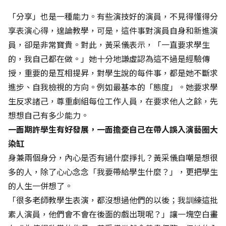
「分享」也是一種能力。有些演技好的演員，不見得懂得分
享表演心得，遑論教學，可是，這件事對演員自身和新進演
員，卻是非常寶貴。對此，黃采儀表示，「一直要求學生
的，我自己都在做。」她十分地謙虛認為這不過是經驗傳
授，重要的是互相提昇，對學生說的每件事，都是她不斷求
進步、自我檢視的方向。例如最基本的「態度」。她要求學
生反求諸己，尊重劇組每位工作人員，在要求他人之餘，先
想想自己有多少能力。
一面期許學生有好發展，一面擔憂自己在帶人誤入演藝圈大
染缸
身兼兩個身分，內心是否有過什麼掙扎？黃采儀自嘲是想很
多的人，除了心心念念「我要帶給學生什麼？」，更把學生
的人生一併想了。
「很多老師教學生表演，都沒想過他們的以後；我訓練這批
素人演員，他們會不會在後面的戲出現呢？」讓一塊空白畫