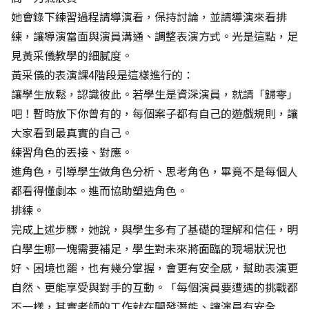
她會錄下練習過程請導演看，保持討論，並請導演來看排
練，讓導演當面與演員溝通、調整表演方式。光是這點，足
見黃采儀教學的細膩度。
黃采儀的表演課4階段是這樣進行的：
讓學生放鬆，認識彼此。若學生是資深演員，就請「歸零」
吧！暫時放下你曾有的，每個案子都有自己的遊戲規則，讓
大家看到最真實的自己。
練習角色的丟接、對應。
進角色，引導學生做角色分析、思考角色，畢竟不是每個人
都看得懂劇本。進而協助塑造角色。
排練。
完成上述步驟，她說，與學生多有了基礎的理解和信任，明
白學生哪一塊需要補足，學生對未來將面臨的現場狀況也
好、困境也罷，也有幾分掌握，會更有安全感，幫助表演更
自然、更能享受與對手的互動。「每個演員要遭遇的挑戰都
不一樣，其實老師的工作就在開發潛能、讓演員有安全