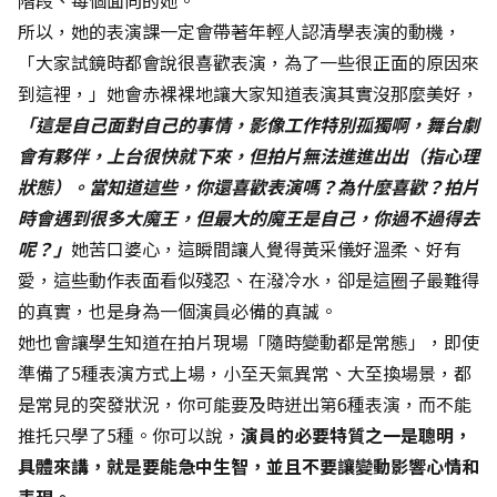
階段、每個面向的她。
所以，她的表演課一定會帶著年輕人認清學表演的動機，
「大家試鏡時都會說很喜歡表演，為了一些很正面的原因來
到這裡，」她會赤裸裸地讓大家知道表演其實沒那麼美好，
「這是自己面對自己的事情，影像工作特別孤獨啊，舞台劇
會有夥伴，上台很快就下來，但拍片無法進進出出（指心理
狀態）。當知道這些，你還喜歡表演嗎？為什麼喜歡？拍片
時會遇到很多大魔王，但最大的魔王是自己，你過不過得去
呢？」
她苦口婆心，這瞬間讓人覺得黃采儀好溫柔、好有
愛，這些動作表面看似殘忍、在潑冷水，卻是這圈子最難得
的真實，也是身為一個演員必備的真誠。
她也會讓學生知道在拍片現場「隨時變動都是常態」，即使
準備了5種表演方式上場，小至天氣異常、大至換場景，都
是常見的突發狀況，你可能要及時迸出第6種表演，而不能
推托只學了5種。你可以說，
演員的必要特質之一是聰明，
具體來講，就是要能急中生智，並且不要讓變動影響心情和