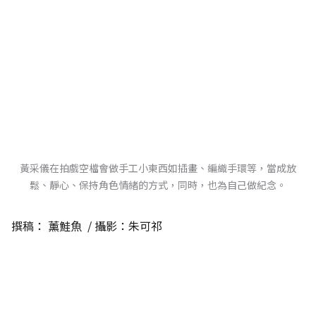
黃采儀在拍戲空檔會做手工小東西如插畫、編織手環等，當成放
鬆、靜心、保持角色情緒的方式，同時，也為自己做紀念。
撰稿：
薰鮭魚
/ 攝影：朱可祁