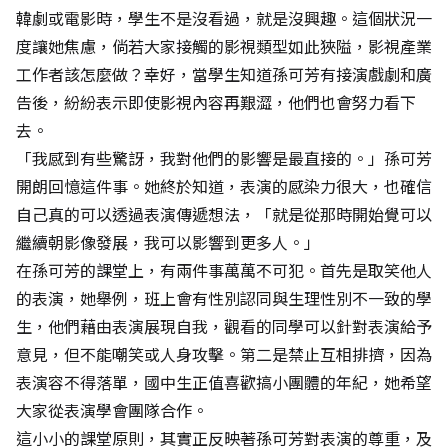
韓劇或電影時，學生不是沒看過，就是沒興趣。這個狀況一
度讓她焦慮，倘若大家接觸的影視類型如此狹隘，影視產業
工作者該怎麼做？幸好，當學生知道孫可芳有接演戲劇和廣
告後，紛紛表示即使影視內容再艱澀，他們也會努力看下
去。
「我感到有些驚訝，我對他們的影響是最直接的。」孫可芳
開朗回憶這件事。她終於知道，表演的感染力很大，也確信
自己真的可以透過表演傳遞想法，「就是從那時開始覺可以
繼續朝影像發展，我可以影響到更多人。」
在孫可芳的課堂上，有兩件事萬萬不可犯。首先是取笑他人
的表演，她舉例，班上會有性別認同與生理性別不一致的學
生，他們藉由表演展現自我，觀看的同學可以針對表演給予
意見，但不能嘲笑或人身攻擊。第二是禁止互相排擠，因為
表演容不得落單，國中生正值喜歡搞小團體的年紀，她希望
大家從表演學會團隊合作。
這小小的課堂原則，其實正反映著孫可芳對表演的尊重，及