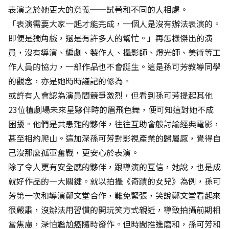
表演之於她更大的意義──試著和不同的人相處。
「表演需要大家一起才能完成，一個人是沒有辦法表演的。
即便是獨角戲，還是有許多人的幫忙。」再怎樣傑出的演
員，沒有導演、編劇、製作人、攝影師、燈光師、美術等工
作人員的協力，一部作品也不會誕生。這是孫可芳教導同學
的觀念，亦是她時時謹記的修為。
或許有人會認為演員間競爭激烈，但看到孫可芳提起其他
23位植劇場未來星夥伴時的眉飛色舞，便可知這對她不成
困擾。他們是共患難的夥伴，往往互助會般討論經典電影，
甚至相約爬山。這加深孫可芳對影視產業的歸屬感，覺得自
己沒那麼孤軍奮戰，更安心於表演。
除了令人更有安全感的夥伴，跟導演的互信，她說，也是成
就好作品的一大關鍵。就以拍攝《奇蹟的女兒》為例，孫可
芳第一次和導演鄭文堂合作，難免緊張，笑說鄭文堂看起來
很嚴肅，沒辦法用習慣的開玩笑方式親近，導致拍攝前期相
當焦慮，深怕尷尬癌隨時發作。但時間推進磨和，孫可芳和