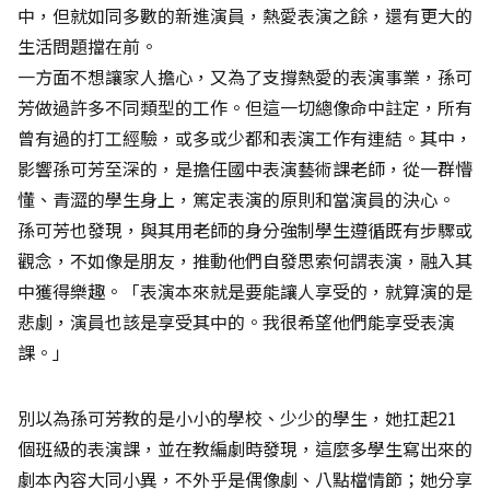
中，但就如同多數的新進演員，熱愛表演之餘，還有更大的
生活問題擋在前。
一方面不想讓家人擔心，又為了支撐熱愛的表演事業，孫可
芳做過許多不同類型的工作。但這一切總像命中註定，所有
曾有過的打工經驗，或多或少都和表演工作有連結。其中，
影響孫可芳至深的，是擔任國中表演藝術課老師，從一群懵
懂、青澀的學生身上，篤定表演的原則和當演員的決心。
孫可芳也發現，與其用老師的身分強制學生遵循既有步驟或
觀念，不如像是朋友，推動他們自發思索何謂表演，融入其
中獲得樂趣。「表演本來就是要能讓人享受的，就算演的是
悲劇，演員也該是享受其中的。我很希望他們能享受表演
課。」
別以為孫可芳教的是小小的學校、少少的學生，她扛起21
個班級的表演課，並在教編劇時發現，這麼多學生寫出來的
劇本內容大同小異，不外乎是偶像劇、八點檔情節；她分享