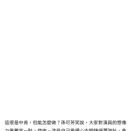
這很是中肯，但能怎麼做？孫可芳笑說，大家對演員的想像
力要豐富一點。然後，演員自己要把心志鍛鍊得更強壯，拿