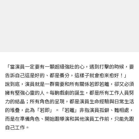
「當演員一定要有一顆超級強壯的心，遇到打擊的時候，要
告訴自己這是好的、都是養分，這樣子就會愈來愈好！」
說到底，演員就是一群需要和所有關係若即若離，卻又必須
擁有堅強心靈的人。每齣戲劇的誕生，都是所有工作人員努
力的結晶；所有角色的呈現，都是演員生命經驗與日常生活
的堆疊，此為「若即」。「若離」非指演員孤僻、難相處，
而是在準備角色、開始跟導演和其他演員工作前，只能先跟
自己工作。