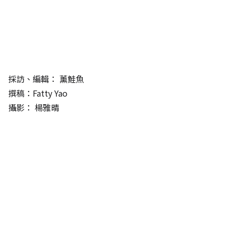
採訪、編輯：
薰鮭魚
撰稿：Fatty Yao
攝影：
楊雅晴