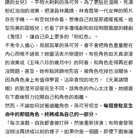
蹟的女兒》，平時大剌剌的孫可芳，為了更貼近溫婉、充滿
粉紅泡泡的淑美，把演員林鳳嬌、林青霞等一代女神的照片
存在手機，一有空就拼命看，想像自己就是那裙襬搖搖、造
型完美的甜姐兒；也看了許多瓊瑤劇和前段時間風靡的韓劇
《鬼怪》，讓自己染上更多的「粉紅色」。
不免令人擔心，易感孤單的孫可芳，會不會把角色重量壓在
內心而喘不過氣？她靈活表示倒還好。有些角色如天真浪漫
的淑美或《五味八珍的歲月中》的阿春，和角色走得再近都
沒問題，甚至，她有點誇飾地形容，被角色吃掉也沒關係，
因為角色身上有值得學習、沾染喜悅的地方。《天黑請閉
眼》的劉澄芳卻是完全不同，該角色的內心太沈重，她總要
在下戲後努力拉開自己和角色的距離。
然而，不論如何試著遠離角色，孫可芳坦言，
每個曾駐足生
命中的那個角色，終將成為自己的一部分。
「每次演戲，自我都會被打碎，然後重新拼湊；有時會發現
沒辦法再拼成以前的樣子。如果你是一個圓，即便下戲後讓