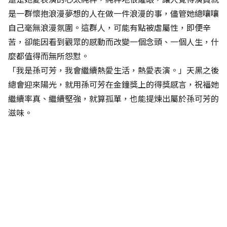
是一群懷抱浪漫夢想的人在做一件浪漫的事，儘管她總嚷嚷
自己毫無浪漫氛圍。這群人，可能有點被虐屬性，即便辛
苦，卻能因看到觀眾的感動而改變一個念頭、一個人生，什
麼都值得而無所怨懟。
「我是孫可芳，我會繼續熱愛生活，熱愛表演。」天黑之後
總會迎來陽光，就用孫可芳在金鐘獎上的得獎感言，祝福她
繼續率真、繼續堅強，就算孤單，也能提煉出屬於孫可芳的
滋味。