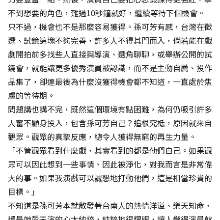
不到想要的角色，難過10秒鐘就好，繼續等待下個機會。
只不過，機會也不是那麼容易獲得。孫可芳有感，台灣在徵
選、試鏡這塊不夠完善，許多人不得其門而入，倘若能在戲
劇開拍前多找些人直接與導演、選角聊聊，或舉辦公開的試
鏡會，就能讓更多優秀演員被認識，而不是主動自薦、投作
品集了，卻連最後為什麼沒獲得機會都不知道，一直處於焦
慮的等待期。
問題講也講不完，既然這個環境有點困難，為何仍吸引許多
人奮不顧身投入，包含孫可芳自己？追根究柢，原因就來自
觀眾。觀眾的真摯反應，總令人獲得無窮的再生力量。
「不管觀眾看到什麼戲，其實看到的都是他們自己。如果觀
眾可以因此想到一些事情、因此被淨化，對我而言是非常偉
大的事。如果我演戲可以誠懇地打動他們，這是相當珍貴的
目標。」
不知道是孫可芳本就散發著台南人的熱情洋溢、樂天知命，
還是她愛表演的心太純粹，純粹地很耀眼，讓人覺得演員就