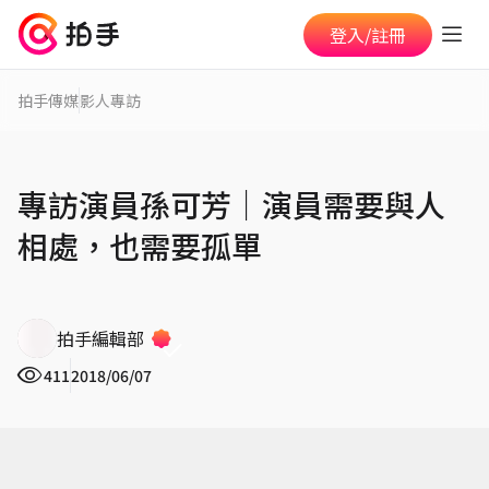
登入/註冊
拍手傳媒
影人專訪
專訪演員孫可芳│演員需要與人
相處，也需要孤單
拍手編輯部
411
2018/06/07