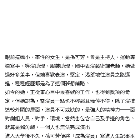
眼前這嬌小、率性的女生，是孫可芳。曾是主持人、運動專
欄寫手、導演助理、服裝助理、國中表演藝術課老師，她做
過好多差事，但她喜歡表演，堅定、渴望地往演員之路邁
進，種種經歷都是為了這個夢想鋪路。
如今的她，正從事心目中最喜歡的工作，也得到獎項的肯
定。但她認為，當演員一點也不輕鬆且僥倖不得，除了演技
這較外顯的層面，演員不可或缺的，是強大的精神力──面
對劇組人員、對手、環境，當然也包含自己及手邊的角色。
就算是獨角戲，一個人也無法完成演出
進入大學後不久，孫可芳便將「成為演員」寫進人生記事本