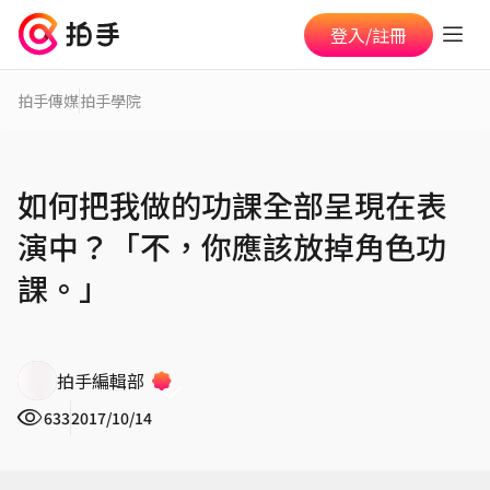
登入/註冊
拍手傳媒
拍手學院
如何把我做的功課全部呈現在表
演中？「不，你應該放掉角色功
課。」
拍手編輯部
633
2017/10/14