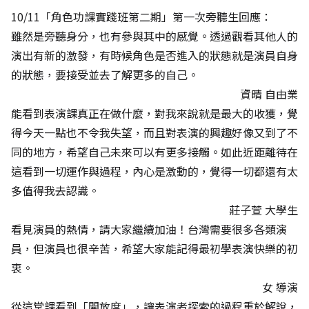
10/11「角色功課實踐班第二期」第一次旁聽生回應：
雖然是旁聽身分，也有參與其中的感覺。透過觀看其他人的
演出有新的激發，有時候角色是否進入的狀態就是演員自身
的狀態，要接受並去了解更多的自己。
資晴 自由業
能看到表演課真正在做什麼，對我來說就是最大的收獲，覺
得今天一點也不令我失望，而且對表演的興趣好像又到了不
同的地方，希望自己未來可以有更多接觸。如此近距離待在
這看到一切運作與過程，內心是激動的，覺得一切都還有太
多值得我去認識。
莊子萱 大學生
看見演員的熱情，請大家繼續加油！台灣需要很多各類演
員，但演員也很辛苦，希望大家能記得最初學表演快樂的初
衷。
女 導演
從這堂課看到「開放度」，讓表演者探索的過程重於解說，