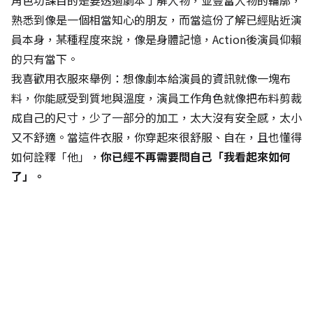
角色功課目的是要透過劇本了解人物，並豐富人物的輪廓，
熟悉到像是一個相當知心的朋友，而當這份了解已經貼近演
員本身，某種程度來說，像是身體記憶，Action後演員仰賴
的只有當下。
我喜歡用衣服來舉例：想像劇本給演員的資訊就像一塊布
料，你能感受到質地與溫度，演員工作角色就像把布料剪裁
成自己的尺寸，少了一部分的加工，太大沒有安全感，太小
又不舒適。當這件衣服，你穿起來很舒服、自在，且也懂得
如何詮釋「他」，
你已經不再需要問自己「我看起來如何
了」。