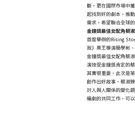
斷，更在國際市場中獲得
起找到好的劇本，推動
需求，希望聯合全球的
金鐘獎最佳女配角蔡淑
首度舉辦的Rising
我》票王導演簡學彬、
金鐘獎最佳女配角蔡淑
演技受金鐘獎肯定的蔡
其實很重要，此次是第
創作出好故事，蔡淑臻
討人與人關係的變化題
編劇的共同工作，可以