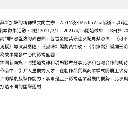
新加坡的新傳媒共同主辦、WeTV及X Media Asia協辦，以
 亞洲說劇本徵集活動，將於2021/2/1 – 2021/4/15開始徵集。18日於
請到陣容堅強的評審團，包含金鐘獎最佳女配角蔡淑臻、《可不
鬼橋》導演奚岳隆、《孤味》編劇黃怡玫、《引爆點》編劇王莉
為故事開發中心的影視藍圖。
集團新傳媒，將透過視訊和現場觀眾分享此次和台灣合作的期待
作品中，引介大量優秀人才，在創作品質與商業模式開展上佔有
沛的編劇及製作能力，素來是亞洲影視產業發展的優勢，此次與
打造不同的國際題材。