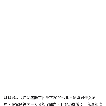
姚以緹以《江湖無難事》拿下2020台北電影獎最佳女配
角，在電影裡面一人分飾了四角，但她謙虛說：「我真的演