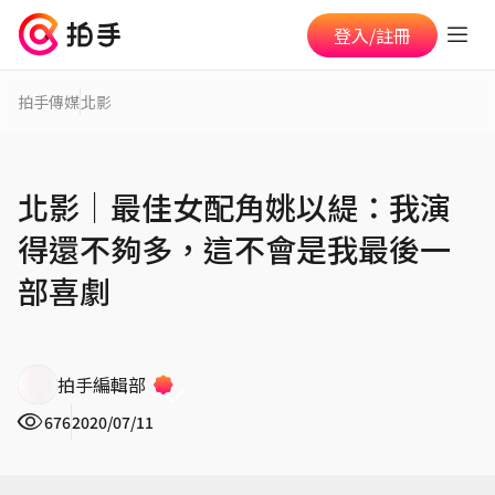
登入/註冊
拍手傳媒
北影
北影│最佳女配角姚以緹：我演
得還不夠多，這不會是我最後一
部喜劇
拍手編輯部
676
2020/07/11