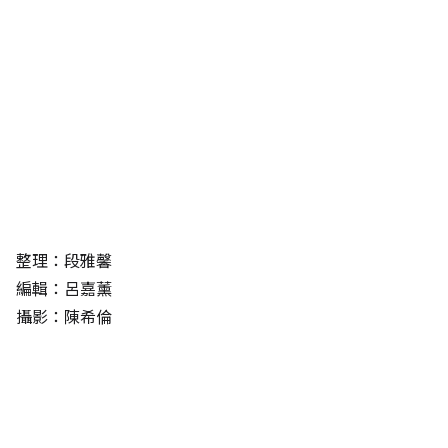
整理：段雅馨
編輯：呂嘉薰
攝影：陳希倫