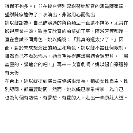
得還不夠多。」並在後台特別感謝替她配音的演員陳家逵，
盛讚陳家逵做了二次演出，非常用心而傑出。
姚以緹認為，自己飾演過的角色類型一直還不夠多，尤其在
影視產業裡頭，敬重又欣賞的前輩如丁寧、陳淑芳等都還一
直在嘗試不同角色，姚以緹說：「我真的還太少了。」因
此，對於未來想演出的類型和角色，姚以緹不設任何限制，
雖然自己不看恐怖片，她自嘲長得應該蠻適合類型片，「蠻
幽靈的，蠻適合的吧！」再來一次喜劇嗎？姚以緹自豪還算
有天份。
在台上，姚以緹提到演員這條路很漫長，猶如女性自主、性
別認同，都需要時間，然而，姚以緹已摩拳擦掌，為自己，
也為每個有熱情、有夢想、有愛的人，走出一條康莊大道。