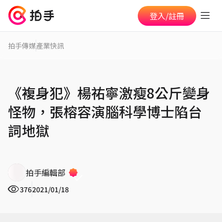
登入/註冊
拍手傳媒
產業快訊
《複身犯》楊祐寧激瘦8公斤變身
怪物，張榕容演腦科學博士陷台
詞地獄
拍手編輯部
376
2021/01/18