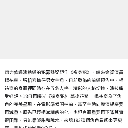
蕭力修導演執導的犯罪懸疑鉅作《複身犯》，請來金獎演員
楊祐寧、張榕容擔任男女主角，日前發佈的前導預告中，楊
祐寧的身體裡同時存在五名人格，精彩的人格切換，演技廣
受好評。18日再曝光《複身犯》
幕後花絮
，楊祐寧為了角
色的完美呈現，在電影準備開拍前，甚至主動向導演提議要
再減重。原先已經相當精瘦的他，也坦言體重要再下降其實
很困難，只能靠減脂和脫水，來讓193這個角色看起來更瘦