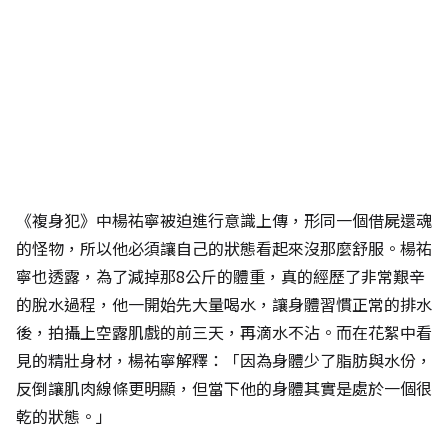
《複身犯》中楊祐寧被迫進行意識上傳，形同一個借屍還魂
的怪物，所以他必須讓自己的狀態看起來沒那麼舒服。楊祐
寧也透露，為了減掉那8公斤的體重，真的經歷了非常艱辛
的脫水過程，他一開始先大量喝水，讓身體習慣正常的排水
後，拍攝上空露肌戲的前三天，再滴水不沾。而在花絮中看
見的精壯身材，楊祐寧解釋：「因為身體少了脂肪與水份，
反倒讓肌肉線條更明顯，但當下他的身體其實是處於一個很
乾的狀態。」