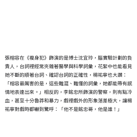
張榕容在《複身犯》飾演的是博士沈宜玲，腦實驗計劃的負
責人，台詞裡經常夾雜著醫學與科學詞彙，花絮中也能看見
她不斷的順著台詞、確認台詞的正確性，楊祐寧也大讚：
「榕容最厲害的是，這些難澀、難懂的詞彙，她都能帶有感
情地表達出來。」相反的，李銘忠所飾演的警察，則有點冷
血，甚至十分魯莽和暴力，戲裡戲外的形象落差極大，讓楊
祐寧對戲時都嚇到驚呼：「他不是銘忠哥，他是誰！」