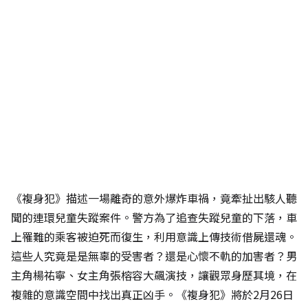
《複身犯》描述一場離奇的意外爆炸車禍，竟牽扯出駭人聽
聞的連環兒童失蹤案件。警方為了追查失蹤兒童的下落，車
上罹難的乘客被迫死而復生，利用意識上傳技術借屍還魂。
這些人究竟是是無辜的受害者？還是心懷不軌的加害者？男
主角楊祐寧、女主角張榕容大飆演技，讓觀眾身歷其境，在
複雜的意識空間中找出真正凶手。《複身犯》將於2月26日