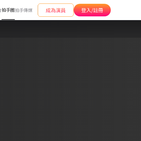
成為演員
登入/註冊
拍手圈
會
拍手傳媒